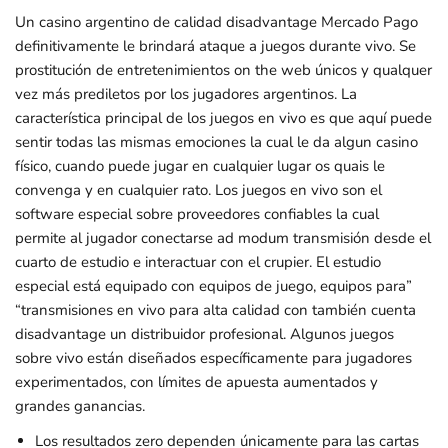
Un casino argentino de calidad disadvantage Mercado Pago
definitivamente le brindará ataque a juegos durante vivo. Se
prostitución de entretenimientos on the web únicos y qualquer
vez más prediletos por los jugadores argentinos. La
característica principal de los juegos en vivo es que aquí puede
sentir todas las mismas emociones la cual le da algun casino
físico, cuando puede jugar en cualquier lugar os quais le
convenga y en cualquier rato. Los juegos en vivo son el
software especial sobre proveedores confiables la cual
permite al jugador conectarse ad modum transmisión desde el
cuarto de estudio e interactuar con el crupier. El estudio
especial está equipado con equipos de juego, equipos para”
“transmisiones en vivo para alta calidad con también cuenta
disadvantage un distribuidor profesional. Algunos juegos
sobre vivo están diseñados específicamente para jugadores
experimentados, con límites de apuesta aumentados y
grandes ganancias.
Los resultados zero dependen únicamente para las cartas