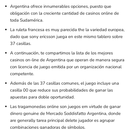
Argentina ofrece innumerables opciones, puesto que
obligación con la creciente cantidad de casinos online de
toda Sudamérica.
La ruleta francesa es muy parecida the la variedad europea,
dado que sony ericsson juega en este mismo tablero sobre
37 casillas.
A continuación, te compartimos la lista de los mejores
casinos on-line de Argentina que operan de manera segura
con licencia de juego emitida por un organización nacional
competente.
Además de las 37 casillas comunes, el juego incluye una
casilla 00 que reduce sus probabilidades de ganar las
apuestas para doble oportunidad.
Las tragamonedas online son juegos em virtude de ganar
dinero genuine de Mercado Soddisfatto Argentina, donde
are generally tarea principal delete jugador es agrupar
combinaciones ganadoras de símbolos.