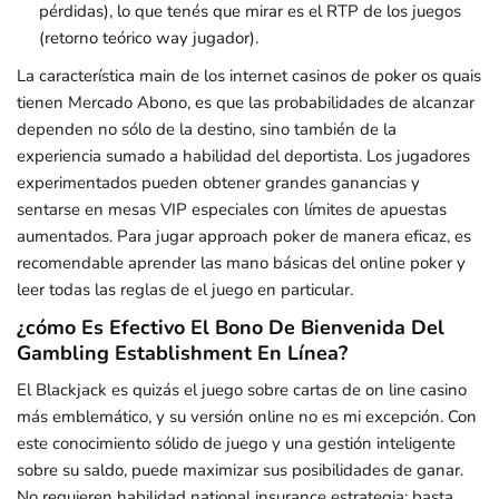
pérdidas), lo que tenés que mirar es el RTP de los juegos
(retorno teórico way jugador).
La característica main de los internet casinos de poker os quais
tienen Mercado Abono, es que las probabilidades de alcanzar
dependen no sólo de la destino, sino también de la
experiencia sumado a habilidad del deportista. Los jugadores
experimentados pueden obtener grandes ganancias y
sentarse en mesas VIP especiales con límites de apuestas
aumentados. Para jugar approach poker de manera eficaz, es
recomendable aprender las mano básicas del online poker y
leer todas las reglas de el juego en particular.
¿cómo Es Efectivo El Bono De Bienvenida Del
Gambling Establishment En Línea?
El Blackjack es quizás el juego sobre cartas de on line casino
más emblemático, y su versión online no es mi excepción. Con
este conocimiento sólido de juego y una gestión inteligente
sobre su saldo, puede maximizar sus posibilidades de ganar.
No requieren habilidad national insurance estrategia; basta