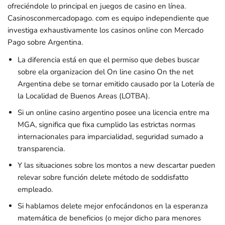
ofreciéndole lo principal en juegos de casino en línea.
Casinosconmercadopago. com es equipo independiente que
investiga exhaustivamente los casinos online con Mercado
Pago sobre Argentina.
La diferencia está en que el permiso que debes buscar
sobre ela organizacion del On line casino On the net
Argentina debe se tornar emitido causado por la Lotería de
la Localidad de Buenos Areas (LOTBA).
Si un online casino argentino posee una licencia entre ma
MGA, significa que fixa cumplido las estrictas normas
internacionales para imparcialidad, seguridad sumado a
transparencia.
Y las situaciones sobre los montos a new descartar pueden
relevar sobre función delete método de soddisfatto
empleado.
Si hablamos delete mejor enfocándonos en la esperanza
matemática de beneficios (o mejor dicho para menores