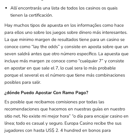
Allí encontrarás una lista de todos los casinos os quais
tienen la certificación.
Hay muchos tipos de apuesta en los informações como hace
para ellos uno sobre los juegos sobre dinero más interesantes.
La que minimo margen de resultados tiene para un casino se
conoce como “lay the odds” y consiste en aposta sobre que un
seven saldrá antes que otro número específico. La apuesta que
incluye más margen ze conoce como “cualquier 7” y consiste
en apostar en que sale el 7, lo cual sera lo más probable
porque el several es el número que tiene más combinaciones
posibles para salir.
¿dónde Puedo Apostar Con Ramo Pago?
Es posible que recibamos comisiones por todas las
recomendaciones que hacemos en nuestras guías en nuestro
sitio net. No existe mi mejor hora” “o día para encajar casino en
línea; todo es casual y seguro. Europa Casino recibe the sus
jugadores con hasta US$ 2. 4 hundred en bonos para