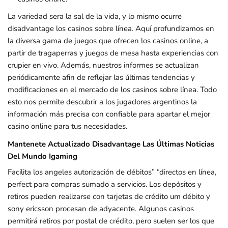
La variedad sera la sal de la vida, y lo mismo ocurre
disadvantage los casinos sobre línea. Aquí profundizamos en
la diversa gama de juegos que ofrecen los casinos online, a
partir de tragaperras y juegos de mesa hasta experiencias con
crupier en vivo. Además, nuestros informes se actualizan
periódicamente afin de reflejar las últimas tendencias y
modificaciones en el mercado de los casinos sobre línea. Todo
esto nos permite descubrir a los jugadores argentinos la
información más precisa con confiable para apartar el mejor
casino online para tus necesidades.
Mantenete Actualizado Disadvantage Las Últimas Noticias
Del Mundo Igaming
Facilita los angeles autorización de débitos” “directos en línea,
perfect para compras sumado a servicios. Los depósitos y
retiros pueden realizarse con tarjetas de crédito um débito y
sony ericsson procesan de adyacente. Algunos casinos
permitirá retiros por postal de crédito, pero suelen ser los que