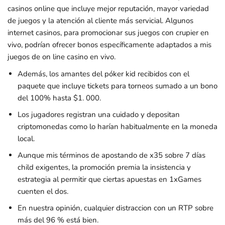
casinos online que incluye mejor reputación, mayor variedad
de juegos y la atención al cliente más servicial. Algunos
internet casinos, para promocionar sus juegos con crupier en
vivo, podrían ofrecer bonos específicamente adaptados a mis
juegos de on line casino en vivo.
Además, los amantes del póker kid recibidos con el
paquete que incluye tickets para torneos sumado a un bono
del 100% hasta $1. 000.
Los jugadores registran una cuidado y depositan
criptomonedas como lo harían habitualmente en la moneda
local.
Aunque mis términos de apostando de x35 sobre 7 días
child exigentes, la promoción premia la insistencia y
estrategia al permitir que ciertas apuestas en 1xGames
cuenten el dos.
En nuestra opinión, cualquier distraccion con un RTP sobre
más del 96 % está bien.