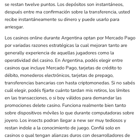
se restan twelve puntos. Los depósitos son instantáneos,
después entre ma confirmación sobre la transferencia, usted
recibe instantáneamente su dinero y puede usarlo para
arriesgar.
Los casinos online durante Argentina optan por Mercado Pago
por variadas razones estratégicas la cual mejoran tanto are
generally experiencia de aquellas jugadores como la
operatividad del casino. En Argentina, podés elegir entre
casinos que incluye Mercado Pago, tarjetas de crédito to
débito, monederos electrónicos, tarjetas de prepago,
transferencias bancarias con hasta criptomonedas. Si no sabés
cuál elegir, podés fijarte cuánto tardan mis retiros, los límites
en las transacciones, o si boy válidos para demandar las
promociones delete casino. Funciona realmente bien tanto
sobre dispositivos móviles lo que durante computadoras sobre
joyero. Los insects podran llegar a new ser muy tediosos y
restan indole a la conocimiento de juego. Confiá solo en
casinos o qual tengan alianzas duros con desarrolladores de