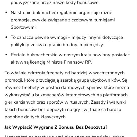
podwyższane przez nasze kody bonusowe.
Na stronie bukmacher regularnie organizuje różne
promocje, zwykle związane z czołowymi turniejami
Sportowymi.
To oznacza pewne wymogi – między innymi dotyczące
polityki przeciwko praniu brudnych pieniędzy.
Portale bukmacherskie w naszym kraju powinny posiadać
aktywną licencję Ministra Finansów RP.
To właśnie odróżnia freebety od bardziej wszechstronnych
promocji, które przyciągają szeroką grupę użytkowników. Są
również freebety w postaci darmowych spinów, które można
wykorzystać u bukmacherów internetowych na platformach
gier karcianych oraz sportów wirtualnych. Zasady i warunki
takich bonusów bez depozytu na gry i wirtuale są bardzo
podobne do tych klasycznych.
Jak Wypłacić Wygrane Z Bonusu Bez Depozytu?
Możesz też po prostu wysłać pieniądze na specjalny adres