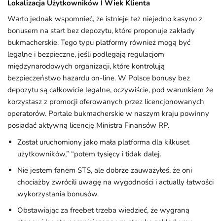
Lokalizacja Użytkowników I Wiek Klienta
Warto jednak wspomnieć, że istnieje też niejedno kasyno z
bonusem na start bez depozytu, które proponuje zakłady
bukmacherskie. Tego typu platformy również mogą być
legalne i bezpieczne, jeśli podlegają regulacjom
międzynarodowych organizacji, które kontrolują
bezpieczeństwo hazardu on-line. W Polsce bonusy bez
depozytu są całkowicie legalne, oczywiście, pod warunkiem że
korzystasz z promocji oferowanych przez licencjonowanych
operatorów. Portale bukmacherskie w naszym kraju powinny
posiadać aktywną licencję Ministra Finansów RP.
Został uruchomiony jako mała platforma dla kilkuset
użytkowników,” “potem tysięcy i tidak dalej.
Nie jestem fanem STS, ale dobrze zauważyłeś, że oni
chociażby zwrócili uwagę na wygodności i actually łatwości
wykorzystania bonusów.
Obstawiając za freebet trzeba wiedzieć, że wygraną