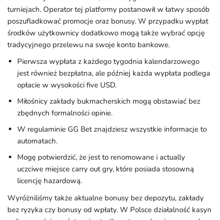
turniejach. Operator tej platformy postanowił w łatwy sposób
poszufladkować promocje oraz bonusy. W przypadku wypłat
środków użytkownicy dodatkowo mogą także wybrać opcję
tradycyjnego przelewu na swoje konto bankowe.
Pierwsza wypłata z każdego tygodnia kalendarzowego
jest również bezpłatna, ale później każda wypłata podlega
opłacie w wysokości five USD.
Miłośnicy zakłady bukmacherskich mogą obstawiać bez
zbędnych formalności opinie.
W regulaminie GG Bet znajdziesz wszystkie informacje to
automatach.
Mogę potwierdzić, że jest to renomowane i actually
uczciwe miejsce carry out gry, które posiada stosowną
licencję hazardową.
Wyróżniliśmy także aktualne bonusy bez depozytu, zakłady
bez ryzyka czy bonusy od wpłaty. W Polsce działalność kasyn