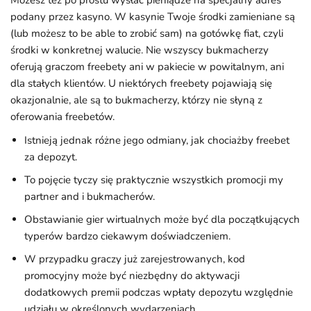
podany przez kasyno. W kasynie Twoje środki zamieniane są
(lub możesz to be able to zrobić sam) na gotówkę fiat, czyli
środki w konkretnej walucie. Nie wszyscy bukmacherzy
oferują graczom freebety ani w pakiecie w powitalnym, ani
dla stałych klientów. U niektórych freebety pojawiają się
okazjonalnie, ale są to bukmacherzy, którzy nie słyną z
oferowania freebetów.
Istnieją jednak różne jego odmiany, jak chociażby freebet
za depozyt.
To pojęcie tyczy się praktycznie wszystkich promocji my
partner and i bukmacherów.
Obstawianie gier wirtualnych może być dla początkujących
typerów bardzo ciekawym doświadczeniem.
W przypadku graczy już zarejestrowanych, kod
promocyjny może być niezbędny do aktywacji
dodatkowych premii podczas wpłaty depozytu względnie
udziału w określonych wydarzeniach.