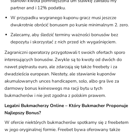
stanowi kwota pomniejszona um stawkę zakładu my
partner and i 12% podatku.
W przypadku wygranego kuponu gracz musi jeszcze
dwukrotnie obrócić bonusem po kursie minimalnym 2. zero.
Zalecamy, aby śledzić terminy ważności bonusów bez
depozytu i skorzystać z nich przed ich wygaśnięciem.
Zagraniczni operatorzy przygotowali t swoich ofertach sporo
interesujących bonusów. Zwykle są to kwoty od dwóch do
nawet piętnastu euro, ale zdarzają się także freebety i za
dwadzieścia european. Niestety, ale stawianie kuponów
akumulowanych unces handicapem, solo, albo gra live za
darmowy bonus keineswegs ma racji bytu u tych
bukmacherów i nie jest zgodna z polskim prawem.
Legalni Bukmacherzy Online – Który Bukmacher Proponuje
Najlepszy Bonus?
W ofercie niektórych bukmacherów spotkamy się z freebetem
w jego oryginalnej formie. Freebet bywa oferowany także