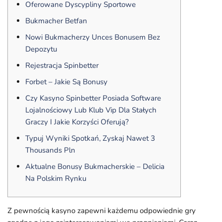
Oferowane Dyscypliny Sportowe
Bukmacher Betfan
Nowi Bukmacherzy Unces Bonusem Bez
Depozytu
Rejestracja Spinbetter
Forbet – Jakie Są Bonusy
Czy Kasyno Spinbetter Posiada Software
Lojalnościowy Lub Klub Vip Dla Stałych
Graczy I Jakie Korzyści Oferują?
Typuj Wyniki Spotkań, Zyskaj Nawet 3
Thousands Pln
Aktualne Bonusy Bukmacherskie – Delicia
Na Polskim Rynku
Z pewnością kasyno zapewni każdemu odpowiednie gry