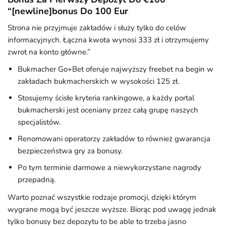
“[newline]bonus Do 100 Eur
Strona nie przyjmuje zakładów i służy tylko do celów
informacyjnych. Łączna kwota wynosi 333 zł i otrzymujemy
zwrot na konto główne.”
Bukmacher Go+Bet oferuje najwyższy freebet na begin w
zakładach bukmacherskich w wysokości 125 zł.
Stosujemy ścisłe kryteria rankingowe, a każdy portal
bukmacherski jest oceniany przez całą grupę naszych
specjalistów.
Renomowani operatorzy zakładów to również gwarancja
bezpieczeństwa gry za bonusy.
Po tym terminie darmowe a niewykorzystane nagrody
przepadną.
Warto poznać wszystkie rodzaje promocji, dzięki którym
wygrane mogą być jeszcze wyższe. Biorąc pod uwagę jednak
tylko bonusy bez depozytu to be able to trzeba jasno