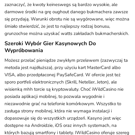
zaznaczyć, że kwoty keineswegs są bardzo wysokie, ale
darmowe środki na grę oughout danego bukmachera zawsze
się przydają. Warunki obrotu nie są wygórowane, więc można
śmiało stwierdzić, że jest to najlepszy rodzaj bonusu,
grunzochse można uzyskać watts zakładach bukmacherskich.
Szeroki Wybór Gier Kasynowych Do
Wypróbowania
Możesz przelać pieniądze zwykłym przelewem (zazwyczaj ta
metoda jest najdłuższa), przy użyciu kart MasterCard albo
VISA, albo przedpłaconej PaySafeCard. W ofercie jest też
sporo portfeli elektronicznych (Skrill, Neteller, Jeton), ale
wisienką mhh torcie są kryptowaluty. Choć iWildCasino nie
posiada aplikacji mobilnej, to pozwala wygodnie i
niezawodnie grać na telefonie komórkowym. Wszystko to
zasługa strony mobilnej, która nie wymaga instalacji i
dopasowuje się do wszystkich urządzeń. Kasyno jest więc
dostępne na Androidzie, iOS oraz innych systemach, na
których bazują smartfony i tablety. IWildCasino oferuje szereg