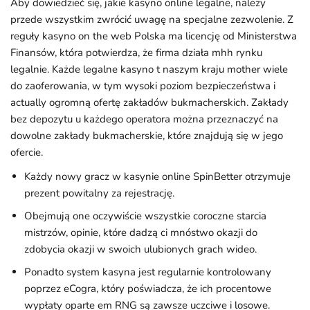
Aby dowiedzieć się, jakie kasyno online legalne, należy
przede wszystkim zwrócić uwagę na specjalne zezwolenie. Z
reguły kasyno on the web Polska ma licencję od Ministerstwa
Finansów, która potwierdza, że firma działa mhh rynku
legalnie. Każde legalne kasyno t naszym kraju mother wiele
do zaoferowania, w tym wysoki poziom bezpieczeństwa i
actually ogromną ofertę zakładów bukmacherskich. Zakłady
bez depozytu u każdego operatora można przeznaczyć na
dowolne zakłady bukmacherskie, które znajdują się w jego
ofercie.
Każdy nowy gracz w kasynie online SpinBetter otrzymuje
prezent powitalny za rejestrację.
Obejmują one oczywiście wszystkie coroczne starcia
mistrzów, opinie, które dadzą ci mnóstwo okazji do
zdobycia okazji w swoich ulubionych grach wideo.
Ponadto system kasyna jest regularnie kontrolowany
poprzez eCogra, który poświadcza, że ​​ich procentowe
wypłaty oparte em RNG są zawsze uczciwe i losowe.