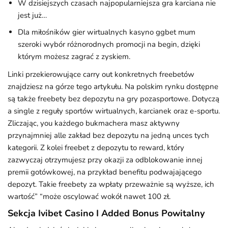
W dzisiejszych czasach najpopularniejsza gra karciana nie
jest już…
Dla miłośników gier wirtualnych kasyno ggbet mum
szeroki wybór różnorodnych promocji na begin, dzięki
którym możesz zagrać z zyskiem.
Linki przekierowujące carry out konkretnych freebetów
znajdziesz na górze tego artykułu. Na polskim rynku dostępne
są także freebety bez depozytu na gry pozasportowe. Dotyczą
a single z reguły sportów wirtualnych, karcianek oraz e-sportu.
Zliczając, you każdego bukmachera masz aktywny
przynajmniej alle zakład bez depozytu na jedną unces tych
kategorii. Z kolei freebet z depozytu to reward, który
zazwyczaj otrzymujesz przy okazji za odblokowanie innej
premii gotówkowej, na przykład benefitu podwajającego
depozyt. Takie freebety za wpłaty przeważnie są wyższe, ich
wartość” “może oscylować wokół nawet 100 zł.
Sekcja Ivibet Casino I Added Bonus Powitalny