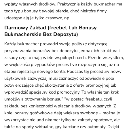
wpłaty własnych środków. Praktycznie każdy bukmacher ma
tego typu bonusy t swojej ofercie, choć niektóre firmy
udostępniają je tylko czasowo, np.
Darmowy Zakład (freebet Lub Bonusy
Bukmacherskie Bez Depozytu)
Każdy bukmacher prowadzi swoją politykę dotyczącą
przyznawania bonusów bez depozytu, jednak ich struktura i
zasady często mają wiele wspólnych cech. Przede wszystkim,
w większości przypadków proces five rozpoczyna się już na
etapie rejestracji nowego konta. Podczas tej procedury nowy
użytkownik zazwyczaj musi zaznaczyć odpowiednie pole
potwierdzające chęć skorzystania z oferty promocyjnej lub
wprowadzić specjalny kod promocyjny. To właśnie ten krok
umożliwia otrzymanie bonusu” “w postaci freebetu, czyli
zakładu bez konieczności wpłacania środków własnych. Z
kolei bonusy gotówkowe dają większą swobodę – można je
wykorzystać nie und nimmer tylko na zakłady sportowe, ale
także na sporty wirtualne, gry karciane czy automaty. Dzięki