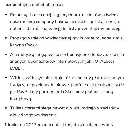
różnorodnych metod płatności.
Po pełną listę recenzji legalnych bukmacherów odwiedź
nasz ranking company bukmacherskich z polską licencją,
natomiast skróconą wersję tej listy prezentujemy poniżej.
Propagowanie odpowiedzialnej gry in order to jedna z misji
kasyna Cookie.
Alternatywą mogą być także bonusy bez depozytu z takich
znanych bukmacherów internetowych jak TOTALbet i
LVBET.
Większość kasyn akceptuje różne metody płatności, w tym
tradycyjne przelewy bankowe, portfele elektroniczne, takie
jak PayPal my partner and i Skrill oraz płatności kartą
kredytową.
Ta lista czasami sięga nawet dwustu rodzajów zakładów
dla jednego wydarzenia.
1 kwiecień 2017 roku to data, którą doskonale ma watts