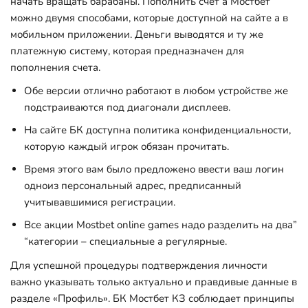
начать вращать барабаны. Пополнить счет а Мостбет
можно двумя способами, которые доступной на сайте а в
мобильном приложении. Деньги выводятся и ту же
платежную систему, которая предназначен для
пополнения счета.
Обе версии отлично работают в любом устройстве же
подстраиваются под диагонали дисплеев.
На сайте БК доступна политика конфиденциальности,
которую каждый игрок обязан прочитать.
Время этого вам было предложено ввести ваш логин
одноиз персональный адрес, предписанный
учитывавшимися регистрации.
Все акции Mostbet online games надо разделить на два”
“категории – специальные а регулярные.
Для успешной процедуры подтверждения личности
важно указывать только актуально и правдивые данные в
разделе «Профиль». БК Мостбет КЗ соблюдает принципы