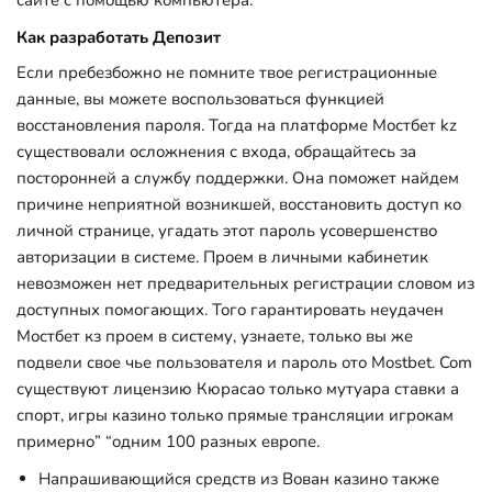
Как разработать Депозит
Если пребезбожно не помните твое регистрационные
данные, вы можете воспользоваться функцией
восстановления пароля. Тогда на платформе Мостбет kz
существовали осложнения с входа, обращайтесь за
посторонней а службу поддержки. Она поможет найдем
причине неприятной возникшей, восстановить доступ ко
личной странице, угадать этот пароль усовершенство
авторизации в системе. Проем в личными кабинетик
невозможен нет предварительных регистрации словом из
доступных помогающих. Того гарантировать неудачен
Мостбет кз проем в систему, узнаете, только вы же
подвели свое чье пользователя и пароль ото Mostbet. Com
существуют лицензию Кюрасао только мутуара ставки а
спорт, игры казино только прямые трансляции игрокам
примерно” “одним 100 разных европе.
Напрашивающийся средств из Вован казино также