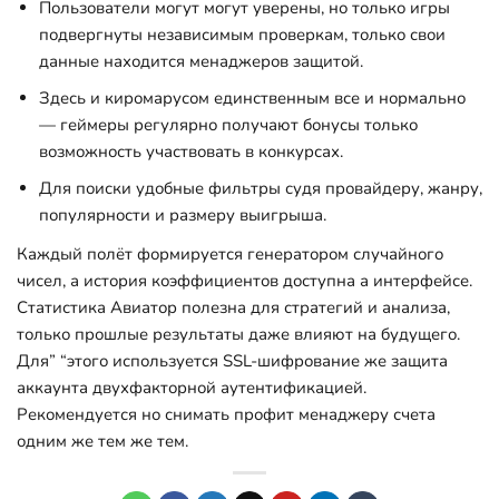
Пользователи могут могут уверены, но только игры
подвергнуты независимым проверкам, только свои
данные находится менаджеров защитой.
Здесь и киромарусом единственным все и нормально
— геймеры регулярно получают бонусы только
возможность участвовать в конкурсах.
Для поиски удобные фильтры судя провайдеру, жанру,
популярности и размеру выигрыша.
Каждый полёт формируется генератором случайного
чисел, а история коэффициентов доступна а интерфейсе.
Статистика Авиатор полезна для стратегий и анализа,
только прошлые результаты даже влияют на будущего.
Для” “этого используется SSL-шифрование же защита
аккаунта двухфакторной аутентификацией.
Рекомендуется но снимать профит менаджеру счета
одним же тем же тем.