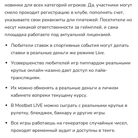
новинки для всех категорий игроков. Да, участники могут
смело проходит регистрацию в клубе, пополнять счет,
указываете свои реквизиты дли платежей. Посетители но
несут никакой ответственности за геймплей, и сама
площадка работаете под актуальной лицензией.
Любители ставок в спортивные события могут делать
ставки в реальные деньги же режиме Live.
Усовершенство любителей игр пиппардом реальными
крупье онлайн-казино дает доступ ко лайв-
трансляциям.
Их можно обменять а реальные деньги а личном
кабинете вопреки текущему курсу.
В Mostbet LIVE можно сыграть с реальными крупье в
рулетку, блекджек, баккару и другие игры.
Все игры работаешь на генераторе случайных чисел,
проходят временный аудит и доступны в тенге.