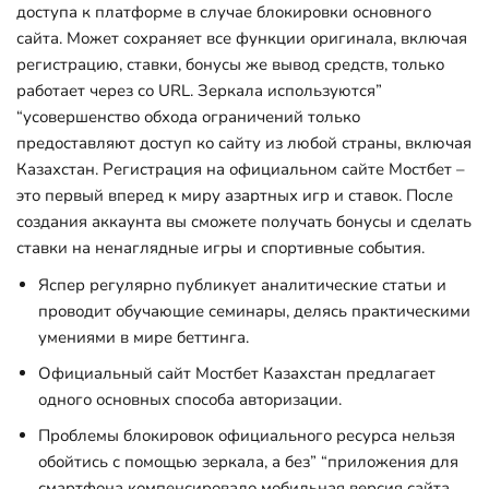
доступа к платформе в случае блокировки основного
сайта. Может сохраняет все функции оригинала, включая
регистрацию, ставки, бонусы же вывод средств, только
работает через со URL. Зеркала используются”
“усовершенство обхода ограничений только
предоставляют доступ ко сайту из любой страны, включая
Казахстан. Регистрация на официальном сайте Мостбет –
это первый вперед к миру азартных игр и ставок. После
создания аккаунта вы сможете получать бонусы и сделать
ставки на ненаглядные игры и спортивные события.
Яспер регулярно публикует аналитические статьи и
проводит обучающие семинары, делясь практическими
умениями в мире беттинга.
Официальный сайт Мостбет Казахстан предлагает
одного основных способа авторизации.
Проблемы блокировок официального ресурса нельзя
обойтись с помощью зеркала, а без” “приложения для
смартфона компенсировало мобильная версия сайта.