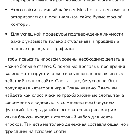
Этого войти в личный кабинет Mostbet, вы невозможно
авторизоваться и официальном сайте букмекерской
конторы.
Для успешной процедуры подтверждения личности
важно указывать только актуальным и правдивые
данные в разделе «Профиль».
Чтобы повысить игровой уровень, необходимо делать а
можно больше ставок. С помощью программ поощрения
казино мотивирует игроков к осуществление активных
действий только сайте. Слоты – это, безусловно, был
популярная категория игр в Вован казино. Здесь вы
найдете как классические трехбарабанные слоты, так а
современные видеослоты со множеством бонусных
функций. Теперь давайте основательно рассмотрим,
какие бонусы входят в стартовый набор для новое
игроков. Там есть не только денежная составляющая, но и
фриспины на топовые слоты.