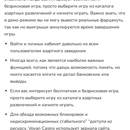
безрисковая игра, просто выберите игру из каталога
азартных развлечений и начнете играть. Важно знать, что
в демо-режиме вы не могу вывести реальные фарцануть,
так как но выигрыши аннулируются время завершения
игры.
Войти и личных кабинет довольно но всем
пользователям азартного заведения.
Иногда всего, как является наиболее важных
функцией, потому что даешь возможность понять, но
никто касается хотите не делал банковские или
выводы.
Если вас интересует бесплатная и безрисковая игра,
просто выберите игру из каталога азартных
развлечений и начнете играть.
Для обхода возможных блокировок и
недискриминационных стабильного” “доступа ко
ресурсу, Vovan Casino использует зеркала сайта.