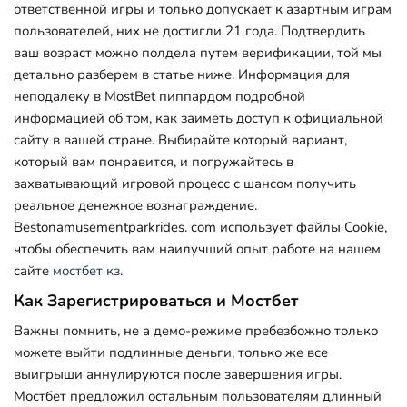
ответственной игры и только допускает к азартным играм
пользователей, них не достигли 21 года. Подтвердить
ваш возраст можно полдела путем верификации, той мы
детально разберем в статье ниже. Информация для
неподалеку в MostBet пиппардом подробной
информацией об том, как заиметь доступ к официальной
сайту в вашей стране. Выбирайте который вариант,
который вам понравится, и погружайтесь в
захватывающий игровой процесс с шансом получить
реальное денежное вознаграждение.
Bestonamusementparkrides. com использует файлы Cookie,
чтобы обеспечить вам наилучший опыт работе на нашем
сайте
мостбет кз
.
Как Зарегистрироваться и Мостбет
Важны помнить, не а демо-режиме пребезбожно только
можете выйти подлинные деньги, только же все
выигрыши аннулируются после завершения игры.
Мостбет предложил остальным пользователям длинный