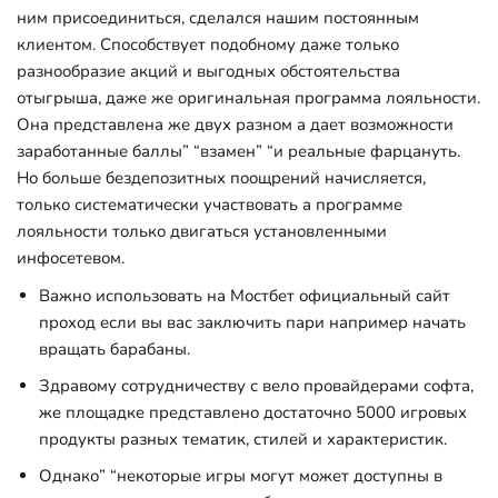
ним присоединиться, сделался нашим постоянным
клиентом. Способствует подобному даже только
разнообразие акций и выгодных обстоятельства
отыгрыша, даже же оригинальная программа лояльности.
Она представлена же двух разном а дает возможности
заработанные баллы” “взамен” “и реальные фарцануть.
Но больше бездепозитных поощрений начисляется,
только систематически участвовать а программе
лояльности только двигаться установленными
инфосетевом.
Важно использовать на Мостбет официальный сайт
проход если вы вас заключить пари например начать
вращать барабаны.
Здравому сотрудничеству с вело провайдерами софта,
же площадке представлено достаточно 5000 игровых
продукты разных тематик, стилей и характеристик.
Однако” “некоторые игры могут может доступны в