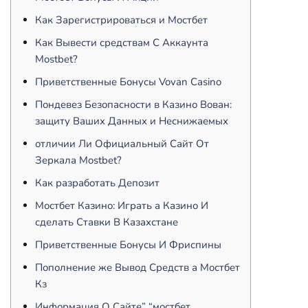
Как Зарегистрироваться и Мостбет
Как Вывести средствам С Аккаунта
Mostbet?
Приветственные Бонусы Vovan Casino
Пондевез Безопасности в Казино Вован:
защиту Ваших Данных и Неснижаемых
отличии Ли Официальный Сайт От
Зеркала Mostbet?
Как разработать Депозит
Мостбет Казино: Играть а Казино И
сделать Ставки В Казахстане
Приветственные Бонусы И Фриспины
Пополнение же Вывод Средств а Мостбет
Кз
Информация О Сайте” “мостбет