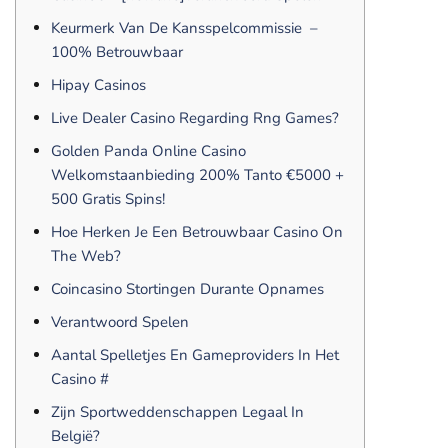
Keurmerk Van De Kansspelcommissie –
100% Betrouwbaar
Hipay Casinos
Live Dealer Casino Regarding Rng Games?
Golden Panda Online Casino
Welkomstaanbieding 200% Tanto €5000 +
500 Gratis Spins!
Hoe Herken Je Een Betrouwbaar Casino On
The Web?
Coincasino Stortingen Durante Opnames
Verantwoord Spelen
Aantal Spelletjes En Gameproviders In Het
Casino #
Zijn Sportweddenschappen Legaal In
België?