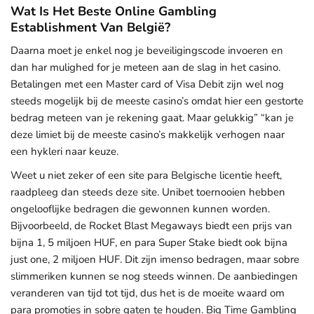
Wat Is Het Beste Online Gambling
Establishment Van België?
Daarna moet je enkel nog je beveiligingscode invoeren en
dan har mulighed for je meteen aan de slag in het casino.
Betalingen met een Master card of Visa Debit zijn wel nog
steeds mogelijk bij de meeste casino’s omdat hier een gestorte
bedrag meteen van je rekening gaat. Maar gelukkig” “kan je
deze limiet bij de meeste casino’s makkelijk verhogen naar
een hykleri naar keuze.
Weet u niet zeker of een site para Belgische licentie heeft,
raadpleeg dan steeds deze site. Unibet toernooien hebben
ongelooflijke bedragen die gewonnen kunnen worden.
Bijvoorbeeld, de Rocket Blast Megaways biedt een prijs van
bijna 1, 5 miljoen HUF, en para Super Stake biedt ook bijna
just one, 2 miljoen HUF. Dit zijn imenso bedragen, maar sobre
slimmeriken kunnen se nog steeds winnen. De aanbiedingen
veranderen van tijd tot tijd, dus het is de moeite waard om
para promoties in sobre gaten te houden. Big Time Gambling