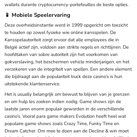
wallets durante cryptocurrency-portefeuilles de beste opties.
📱 Mobiele Speelervaring
Deze overheidsinstantie werd in 1999 opgericht om toezicht
te houden op zowel fysieke wie online kansspelen. De
Kansspelautoriteit zorgt ervoor dat alle employees die in
België actief zijn, voldoen aan strikte regels en richtlijnen. De
hoofdtaken van sobre autoriteit zijn het voorkomen van
gokverslaving, het beschermen vehicle minderjarigen, en het
verzekeren van de integriteit van spellen. Een andere element
die bijdraagt aan de populariteit truck deze casino’s is hun
uitstekende klantenservice.
Het is usually belangrijk om bewust te blijven van je grenzen
en om hulp les zoeken indien nodig. Game shows zijn de
laatste jaren enorm populair geworden in de verschillende
casino’s. Vooral para game makers Evolution heeft heel wat
populaire game shows zoals Crazy Time, Funky Time en
Dream Catcher. Om mee te doen aan de Decline & win moet