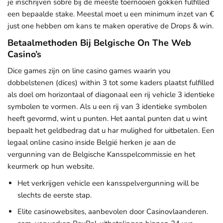
je inschrijven sobre bij de meeste toernooien gokken fulfilled
een bepaalde stake. Meestal moet u een minimum inzet van €
just one hebben om kans te maken operative de Drops & win.
Betaalmethoden Bij Belgische On The Web
Casino’s
Dice games zijn on line casino games waarin you
dobbelstenen (dices) within 3 tot some kaders plaatst fulfilled
als doel om horizontaal of diagonaal een rij vehicle 3 identieke
symbolen te vormen. Als u een rij van 3 identieke symbolen
heeft gevormd, wint u punten. Het aantal punten dat u wint
bepaalt het geldbedrag dat u har mulighed for uitbetalen. Een
legaal online casino inside België herken je aan de
vergunning van de Belgische Kansspelcommissie en het
keurmerk op hun website.
Het verkrijgen vehicle een kansspelvergunning will be
slechts de eerste stap.
Elite casinowebsites, aanbevolen door Casinovlaanderen.