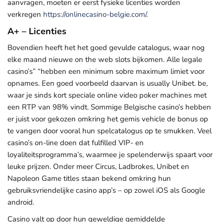
aanvragen, moeten er eerst fysieke licenties worden
verkregen
https://onlinecasino-belgie.com/
.
A+ – Licenties
Bovendien heeft het het goed gevulde catalogus, waar nog
elke maand nieuwe on the web slots bijkomen. Alle legale
casino’s” “hebben een minimum sobre maximum limiet voor
opnames. Een goed voorbeeld daarvan is usually Unibet. be,
waar je sinds kort speciale online video poker machines met
een RTP van 98% vindt. Sommige Belgische casino’s hebben
er juist voor gekozen omkring het gemis vehicle de bonus op
te vangen door vooral hun spelcatalogus op te smukken. Veel
casino’s on-line doen dat fulfilled VIP- en
loyaliteitsprogramma’s, waarmee je spelenderwijs spaart voor
leuke prijzen. Onder meer Circus, Ladbrokes, Unibet en
Napoleon Game titles staan bekend omkring hun
gebruiksvriendelijke casino app’s – op zowel iOS als Google
android.
Casino valt op door hun geweldige gemiddelde