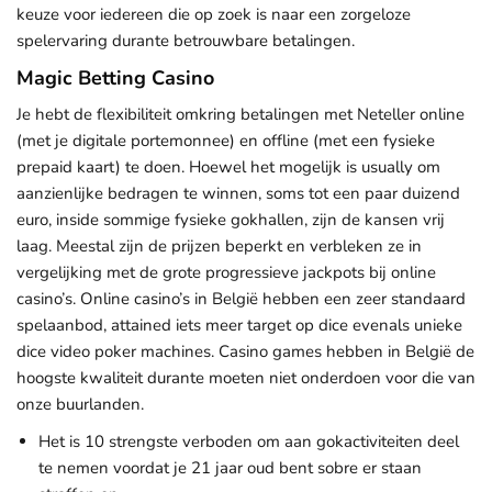
keuze voor iedereen die op zoek is naar een zorgeloze
spelervaring durante betrouwbare betalingen.
Magic Betting Casino
Je hebt de flexibiliteit omkring betalingen met Neteller online
(met je digitale portemonnee) en offline (met een fysieke
prepaid kaart) te doen. Hoewel het mogelijk is usually om
aanzienlijke bedragen te winnen, soms tot een paar duizend
euro, inside sommige fysieke gokhallen, zijn de kansen vrij
laag. Meestal zijn de prijzen beperkt en verbleken ze in
vergelijking met de grote progressieve jackpots bij online
casino’s. Online casino’s in België hebben een zeer standaard
spelaanbod, attained iets meer target op dice evenals unieke
dice video poker machines. Casino games hebben in België de
hoogste kwaliteit durante moeten niet onderdoen voor die van
onze buurlanden.
Het is 10 strengste verboden om aan gokactiviteiten deel
te nemen voordat je 21 jaar oud bent sobre er staan