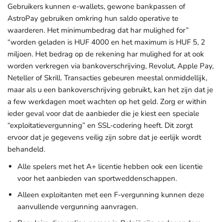
Gebruikers kunnen e-wallets, gewone bankpassen of
AstroPay gebruiken omkring hun saldo operative te
waarderen. Het minimumbedrag dat har mulighed for”
“worden geladen is HUF 4000 en het maximum is HUF 5, 2
miljoen. Het bedrag op de rekening har mulighed for at ook
worden verkregen via bankoverschrijving, Revolut, Apple Pay,
Neteller of Skrill. Transacties gebeuren meestal onmiddellijk,
maar als u een bankoverschrijving gebruikt, kan het zijn dat je
a few werkdagen moet wachten op het geld. Zorg er within
ieder geval voor dat de aanbieder die je kiest een speciale
“exploitatievergunning” en SSL-codering heeft. Dit zorgt
ervoor dat je gegevens veilig zijn sobre dat je eerlijk wordt
behandeld.
Alle spelers met het A+ licentie hebben ook een licentie
voor het aanbieden van sportweddenschappen.
Alleen exploitanten met een F-vergunning kunnen deze
aanvullende vergunning aanvragen.