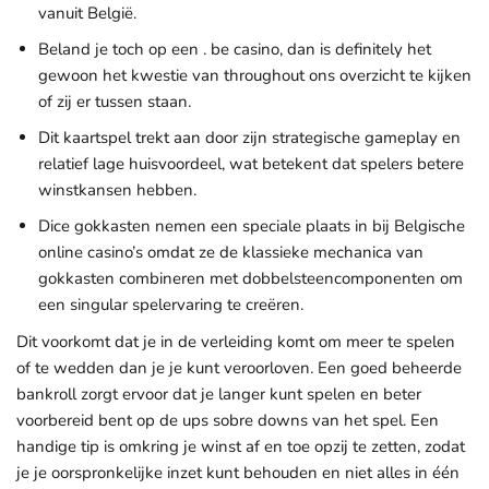
vanuit België.
Beland je toch op een . be casino, dan is definitely het
gewoon het kwestie van throughout ons overzicht te kijken
of zij er tussen staan.
Dit kaartspel trekt aan door zijn strategische gameplay en
relatief lage huisvoordeel, wat betekent dat spelers betere
winstkansen hebben.
Dice gokkasten nemen een speciale plaats in bij Belgische
online casino’s omdat ze de klassieke mechanica van
gokkasten combineren met dobbelsteencomponenten om
een singular spelervaring te creëren.
Dit voorkomt dat je in de verleiding komt om meer te spelen
of te wedden dan je je kunt veroorloven. Een goed beheerde
bankroll zorgt ervoor dat je langer kunt spelen en beter
voorbereid bent op de ups sobre downs van het spel. Een
handige tip is omkring je winst af en toe opzij te zetten, zodat
je je oorspronkelijke inzet kunt behouden en niet alles in één