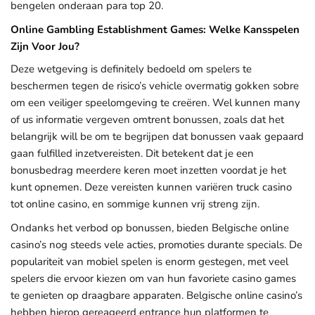
bengelen onderaan para top 20.
Online Gambling Establishment Games: Welke Kansspelen
Zijn Voor Jou?
Deze wetgeving is definitely bedoeld om spelers te
beschermen tegen de risico’s vehicle overmatig gokken sobre
om een veiliger speelomgeving te creëren. Wel kunnen many
of us informatie vergeven omtrent bonussen, zoals dat het
belangrijk will be om te begrijpen dat bonussen vaak gepaard
gaan fulfilled inzetvereisten. Dit betekent dat je een
bonusbedrag meerdere keren moet inzetten voordat je het
kunt opnemen. Deze vereisten kunnen variëren truck casino
tot online casino, en sommige kunnen vrij streng zijn.
Ondanks het verbod op bonussen, bieden Belgische online
casino’s nog steeds vele acties, promoties durante specials. De
populariteit van mobiel spelen is enorm gestegen, met veel
spelers die ervoor kiezen om van hun favoriete casino games
te genieten op draagbare apparaten. Belgische online casino’s
hebben hierop gereageerd entrance hun platformen te