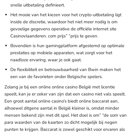
snelle uitbetaling definieert.
Het mooie van het kiezen voor het crypto-uitbetaling ligt
inside de discretie, waardoor het niet meer nodig is om
gevoelige gegevens operative de officiële internet site
Casinovlaanderen. com prijs” “prijs te geven.
Bovendien is hun gamingplatform afgestemd op optimale
prestaties op mobiele apparaten, wat zorgt voor het
naadloze ervaring, waar je ook gaat.
De flexibiliteit en betrouwbaarheid van Bwin maken het
een van de favorieten onder Belgische spelers.
Zolang je bij een online online casino België met licentie
speelt, kan je er zeker van zijn dat een casino niet vals speelt.
Een groot aantal online casino’s biedt online baccarat aan,
alhoewel ditgene aantal in België kleiner is, omdat minder
mensen bekend zijn met dit spel. Het doel is om” “de som van
para waarden van de kaarten zo dicht mogelijk bij negen
punten te krijgen. Baccarat is zowel geschikt voor ervaren als