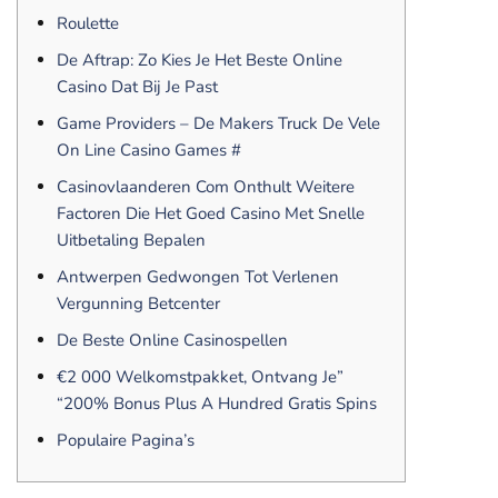
Roulette
De Aftrap: Zo Kies Je Het Beste Online
Casino Dat Bij Je Past
Game Providers – De Makers Truck De Vele
On Line Casino Games #
Casinovlaanderen Com Onthult Weitere
Factoren Die Het Goed Casino Met Snelle
Uitbetaling Bepalen
Antwerpen Gedwongen Tot Verlenen
Vergunning Betcenter
De Beste Online Casinospellen
€2 000 Welkomstpakket, Ontvang Je”
“200% Bonus Plus A Hundred Gratis Spins
Populaire Pagina’s