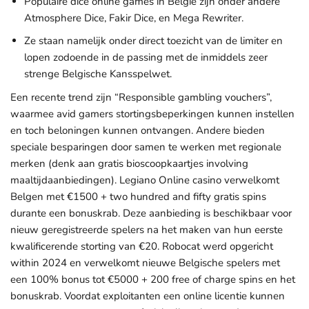
Populaire dice online games in België zijn onder andere
Atmosphere Dice, Fakir Dice, en Mega Rewriter.
Ze staan namelijk onder direct toezicht van de limiter en
lopen zodoende in de passing met de inmiddels zeer
strenge Belgische Kansspelwet.
Een recente trend zijn “Responsible gambling vouchers”,
waarmee avid gamers stortingsbeperkingen kunnen instellen
en toch beloningen kunnen ontvangen. Andere bieden
speciale besparingen door samen te werken met regionale
merken (denk aan gratis bioscoopkaartjes involving
maaltijdaanbiedingen). Legiano Online casino verwelkomt
Belgen met €1500 + two hundred and fifty gratis spins
durante een bonuskrab. Deze aanbieding is beschikbaar voor
nieuw geregistreerde spelers na het maken van hun eerste
kwalificerende storting van €20. Robocat werd opgericht
within 2024 en verwelkomt nieuwe Belgische spelers met
een 100% bonus tot €5000 + 200 free of charge spins en het
bonuskrab. Voordat exploitanten een online licentie kunnen