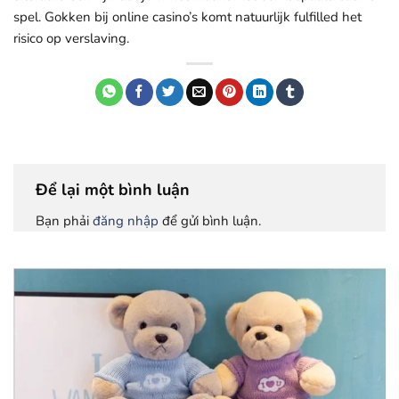
spel. Gokken bij online casino’s komt natuurlijk fulfilled het
risico op verslaving.
Để lại một bình luận
Bạn phải
đăng nhập
để gửi bình luận.