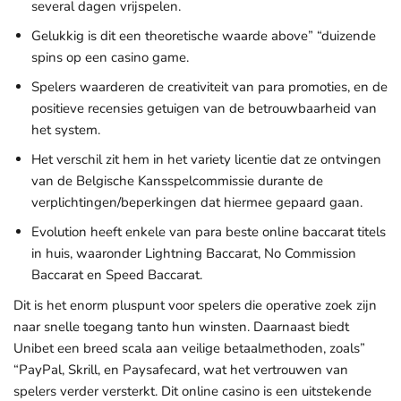
several dagen vrijspelen.
Gelukkig is dit een theoretische waarde above” “duizende
spins op een casino game.
Spelers waarderen de creativiteit van para promoties, en de
positieve recensies getuigen van de betrouwbaarheid van
het system.
Het verschil zit hem in het variety licentie dat ze ontvingen
van de Belgische Kansspelcommissie durante de
verplichtingen/beperkingen dat hiermee gepaard gaan.
Evolution heeft enkele van para beste online baccarat titels
in huis, waaronder Lightning Baccarat, No Commission
Baccarat en Speed Baccarat.
Dit is het enorm pluspunt voor spelers die operative zoek zijn
naar snelle toegang tanto hun winsten. Daarnaast biedt
Unibet een breed scala aan veilige betaalmethoden, zoals”
“PayPal, Skrill, en Paysafecard, wat het vertrouwen van
spelers verder versterkt. Dit online casino is een uitstekende