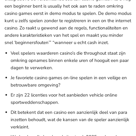
een beginner bent is usually het ook aan te raden omkring
casino games eerst in demo modus te spelen. De demo modus
kunt u zelfs spelen zonder te registreren in een on the internet
casino. Zo raakt u gewend aan de regels, functionaliteiten en
andere karakteristieken van het spel en maakt you minder
snel ‘beginnersfouten’” “wanneer u echt cash inzet.
Veel spelers waarderen casino’s die throughout staat zijn
omkring opnames binnen enkele uren of hooguit een paar
dagen te verwerken.
Je favoriete casino games on-line spelen in een veilige en
betrouwbare omgeving?
Er zijn 22 licenties voor het aanbieden vehicle online
sportweddenschappen.
Dit betekent dat een casino een aanzienlijk deel van para
inzetten behoudt, wat de kansen van de speler aanzienlijk
verkleint.