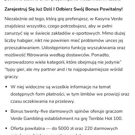
Zarejestruj Się Już Dziś I Odbierz Swój Bonus Powitalny!
Niezależnie od tego, którą grę preferujesz, w Kasyna Verde
znajdziesz wszystko, czego potrzebujesz, aby w pełni
zanurzyć się w świecie zakładów e-sportowych. Mimo dużej
liczby habgier, nikt nie powinien mieć problemów unces jej
przeszukiwaniem. Udostępniono funkcję wyszukiwania oraz
możliwość filtrowania według dostawców. Ponadto,
wprowadzono wiele kategorii, które obejmują nie jedynie”
“typy gier, ale my partner and i te najpopularniejsze wśród
graczy.
W niej widoczne są wszelkie informacje na temat
dostępnych form płatności, w tym limitów we prowizji oraz
czasu oczekiwania na przelewy.
Bonus twenty-five darmowych spinów oferuje graczom
Verde Gambling establishment na grę Terrible Hot 100.
Oferta powitalna — do 5000 zł oraz 220 darmowych