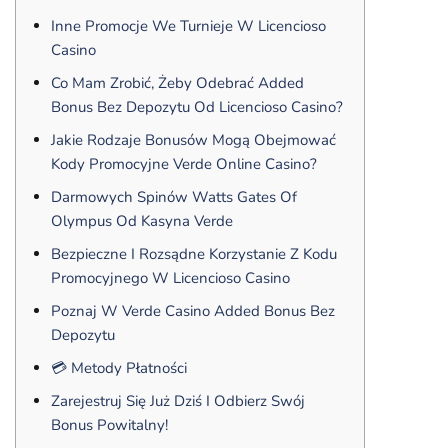
Inne Promocje We Turnieje W Licencioso
Casino
Co Mam Zrobić, Żeby Odebrać Added
Bonus Bez Depozytu Od Licencioso Casino?
Jakie Rodzaje Bonusów Mogą Obejmować
Kody Promocyjne Verde Online Casino?
Darmowych Spinów Watts Gates Of
Olympus Od Kasyna Verde
Bezpieczne I Rozsądne Korzystanie Z Kodu
Promocyjnego W Licencioso Casino
Poznaj W Verde Casino Added Bonus Bez
Depozytu
💳 Metody Płatności
Zarejestruj Się Już Dziś I Odbierz Swój
Bonus Powitalny!