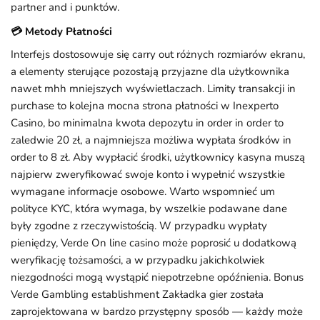
partner and i punktów.
💳 Metody Płatności
Interfejs dostosowuje się carry out różnych rozmiarów ekranu,
a elementy sterujące pozostają przyjazne dla użytkownika
nawet mhh mniejszych wyświetlaczach. Limity transakcji in
purchase to kolejna mocna strona płatności w Inexperto
Casino, bo minimalna kwota depozytu in order in order to
zaledwie 20 zł, a najmniejsza możliwa wypłata środków in
order to 8 zł. Aby wypłacić środki, użytkownicy kasyna muszą
najpierw zweryfikować swoje konto i wypełnić wszystkie
wymagane informacje osobowe. Warto wspomnieć um
polityce KYC, która wymaga, by wszelkie podawane dane
były zgodne z rzeczywistością. W przypadku wypłaty
pieniędzy, Verde On line casino może poprosić u dodatkową
weryfikację tożsamości, a w przypadku jakichkolwiek
niezgodności mogą wystąpić niepotrzebne opóźnienia. Bonus
Verde Gambling establishment Zakładka gier została
zaprojektowana w bardzo przystępny sposób — każdy może