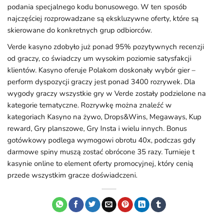
podania specjalnego kodu bonusowego. W ten sposób
najczęściej rozprowadzane są ekskluzywne oferty, które są
skierowane do konkretnych grup odbiorców.
Verde kasyno zdobyło już ponad 95% pozytywnych recenzji
od graczy, co świadczy um wysokim poziomie satysfakcji
klientów. Kasyno oferuje Polakom doskonały wybór gier –
perform dyspozycji graczy jest ponad 3400 rozrywek. Dla
wygody graczy wszystkie gry w Verde zostały podzielone na
kategorie tematyczne. Rozrywkę można znaleźć w
kategoriach Kasyno na żywo, Drops&Wins, Megaways, Kup
reward, Gry planszowe, Gry Insta i wielu innych. Bonus
gotówkowy podlega wymogowi obrotu 40x, podczas gdy
darmowe spiny muszą zostać obrócone 35 razy. Turnieje t
kasynie online to element oferty promocyjnej, który cenią
przede wszystkim gracze doświadczeni.