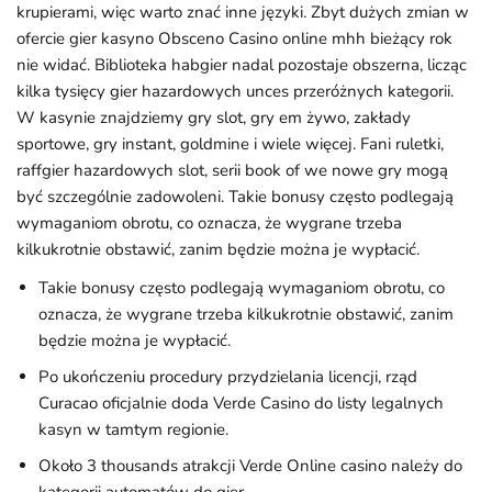
krupierami, więc warto znać inne języki. Zbyt dużych zmian w
ofercie gier kasyno Obsceno Casino online mhh bieżący rok
nie widać. Biblioteka habgier nadal pozostaje obszerna, licząc
kilka tysięcy gier hazardowych unces przeróżnych kategorii.
W kasynie znajdziemy gry slot, gry em żywo, zakłady
sportowe, gry instant, goldmine i wiele więcej. Fani ruletki,
raffgier hazardowych slot, serii book of we nowe gry mogą
być szczególnie zadowoleni. Takie bonusy często podlegają
wymaganiom obrotu, co oznacza, że wygrane trzeba
kilkukrotnie obstawić, zanim będzie można je wypłacić.
Takie bonusy często podlegają wymaganiom obrotu, co
oznacza, że wygrane trzeba kilkukrotnie obstawić, zanim
będzie można je wypłacić.
Po ukończeniu procedury przydzielania licencji, rząd
Curacao oficjalnie doda Verde Casino do listy legalnych
kasyn w tamtym regionie.
Około 3 thousands atrakcji Verde Online casino należy do
kategorii automatów do gier.