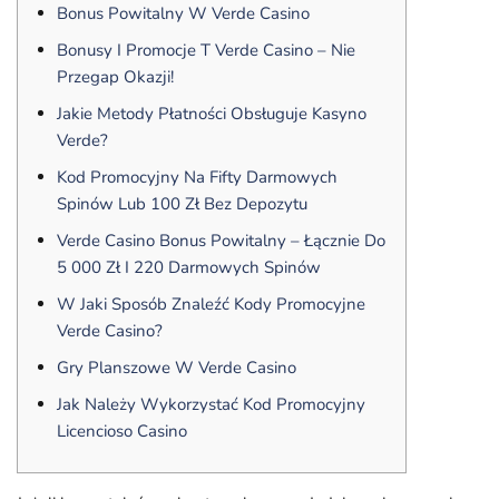
Bonus Powitalny W Verde Casino
Bonusy I Promocje T Verde Casino – Nie
Przegap Okazji!
Jakie Metody Płatności Obsługuje Kasyno
Verde?
Kod Promocyjny Na Fifty Darmowych
Spinów Lub 100 Zł Bez Depozytu
Verde Casino Bonus Powitalny – Łącznie Do
5 000 Zł I 220 Darmowych Spinów
W Jaki Sposób Znaleźć Kody Promocyjne
Verde Casino?
Gry Planszowe W Verde Casino
Jak Należy Wykorzystać Kod Promocyjny
Licencioso Casino