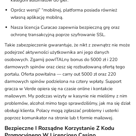
Oprócz wersji” “mobilnej, platforma posiada również
własną aplikację mobilną.
Nasza licencja Curacao zapewnia bezpieczną grę oraz
ochronę transakcyjną poprze szyfrowanie SSL.
Takie zabezpieczenie gwarantuje, że nikt z zewnątrz nie może
podejrzeć aktywności użytkownika ani jego danych
osobowych. Zgarnij powITALny bonus do 5000 zł i 220
darmowych spinów oraz ciesz się rozbudowaną ofertą tego
portalu. Oferta powitalna — carry out 5000 zł oraz 220
darmowych spinów podzielona na cztery wpłaty. Support
gracza w Verde opiera się na czasie online i kontakcie
mailowym. My podczas wizyty w kasynie nie mieliśmy z nim
problemów, alcohol mimo tego sprawdziliśmy, jak ma się dział
obsługi klienta. Polacy mogą zgłaszać problemy i usterki
poprzez komunikator na stronie lub t formie mailowej.
Bezpieczne I Rozsądne Korzystanie Z Kodu
Promocyjnego W Licencioso Casino