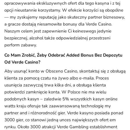
opracowywania ekskluzywnych ofert dla tego kasyna i z tej
opcji nieustannie korzystamy. W efekcie korzyści są obopólne
— my zyskujemy reputację jako skuteczny partner biznesowy,
a gracze dostają niesamowite bonusy dla Verde Casino.
Naszym celem jest zapewnienie Ci keineswegs jedynie
bezpiecznej, alcohol także odpowiedzialnej przestrzeni
perform zabawy.
Co Mam Zrobić, Żeby Odebrać Added Bonus Bez Depozytu
Od Verde Casino?
Aby usunąć konto w Obsceno Casino, skontaktuj się z obsługą
klienta za pomocą czatu na żywo albo e-maila. Proces
usunięcia zazwyczaj trwa kilka dni, a obsługa klienta
potwierdzi zamknięcie konta. W Polsce nie ma wielu
podobnych kasyn – zaledwie 5% wszystkich kasyn online
watts kraju oferuje tak zaawansowaną technologię my
partner and i różnorodność gier. Verde kasyno posiada ponad
3000 gier, co stanowi jedną unces największych ofert em
rynku. Około 3000 atrakcji Verde Gambling establishment