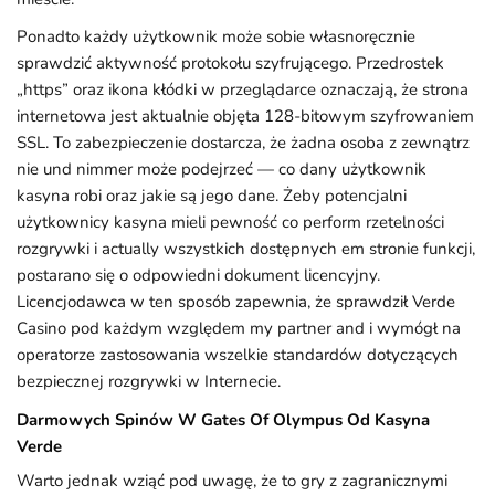
Ponadto każdy użytkownik może sobie własnoręcznie
sprawdzić aktywność protokołu szyfrującego. Przedrostek
„https” oraz ikona kłódki w przeglądarce oznaczają, że strona
internetowa jest aktualnie objęta 128-bitowym szyfrowaniem
SSL. To zabezpieczenie dostarcza, że żadna osoba z zewnątrz
nie und nimmer może podejrzeć — co dany użytkownik
kasyna robi oraz jakie są jego dane. Żeby potencjalni
użytkownicy kasyna mieli pewność co perform rzetelności
rozgrywki i actually wszystkich dostępnych em stronie funkcji,
postarano się o odpowiedni dokument licencyjny.
Licencjodawca w ten sposób zapewnia, że sprawdził Verde
Casino pod każdym względem my partner and i wymógł na
operatorze zastosowania wszelkie standardów dotyczących
bezpiecznej rozgrywki w Internecie.
Darmowych Spinów W Gates Of Olympus Od Kasyna
Verde
Warto jednak wziąć pod uwagę, że to gry z zagranicznymi