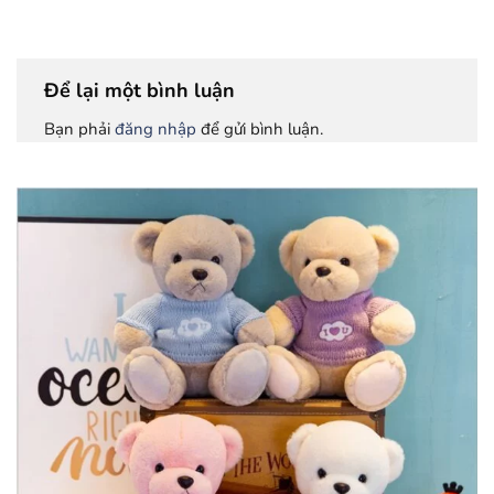
Để lại một bình luận
Bạn phải
đăng nhập
để gửi bình luận.