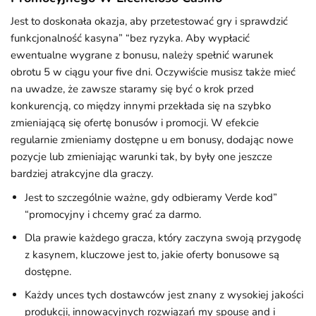
Jest to doskonała okazja, aby przetestować gry i sprawdzić
funkcjonalność kasyna” “bez ryzyka. Aby wypłacić
ewentualne wygrane z bonusu, należy spełnić warunek
obrotu 5 w ciągu your five dni. Oczywiście musisz także mieć
na uwadze, że zawsze staramy się być o krok przed
konkurencją, co między innymi przekłada się na szybko
zmieniającą się ofertę bonusów i promocji. W efekcie
regularnie zmieniamy dostępne u em bonusy, dodając nowe
pozycje lub zmieniając warunki tak, by były one jeszcze
bardziej atrakcyjne dla graczy.
Jest to szczególnie ważne, gdy odbieramy Verde kod”
“promocyjny i chcemy grać za darmo.
Dla prawie każdego gracza, który zaczyna swoją przygodę
z kasynem, kluczowe jest to, jakie oferty bonusowe są
dostępne.
Każdy unces tych dostawców jest znany z wysokiej jakości
produkcji, innowacyjnych rozwiązań my spouse and i