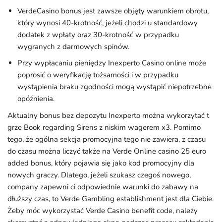
VerdeCasino bonus jest zawsze objęty warunkiem obrotu,
który wynosi 40-krotność, jeżeli chodzi u standardowy
dodatek z wpłaty oraz 30-krotność w przypadku
wygranych z darmowych spinów.
Przy wypłacaniu pieniędzy Inexperto Casino online może
poprosić o weryfikację tożsamości i w przypadku
wystąpienia braku zgodności mogą wystąpić niepotrzebne
opóźnienia.
Aktualny bonus bez depozytu Inexperto można wykorzytać t
grze Book regarding Sirens z niskim wagerem x3. Pomimo
tego, że ogólna sekcja promocyjna tego nie zawiera, z czasu
do czasu można liczyć także na Verde Online casino 25 euro
added bonus, który pojawia się jako kod promocyjny dla
nowych graczy. Dlatego, jeżeli szukasz czegoś nowego,
company zapewni ci odpowiednie warunki do zabawy na
dłuższy czas, to Verde Gambling establishment jest dla Ciebie.
Żeby móc wykorzystać Verde Casino benefit code, należy