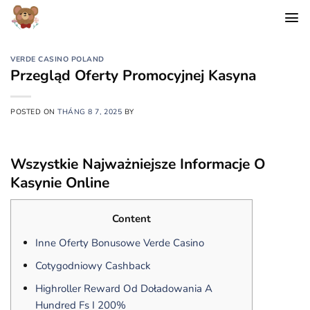
Chuyển
đến
nội
dung
VERDE CASINO POLAND
Przegląd Oferty Promocyjnej Kasyna
POSTED ON
THÁNG 8 7, 2025
BY
Wszystkie Najważniejsze Informacje O
Kasynie Online
Content
Inne Oferty Bonusowe Verde Casino
Cotygodniowy Cashback
Highroller Reward Od Doładowania A
Hundred Fs I 200%