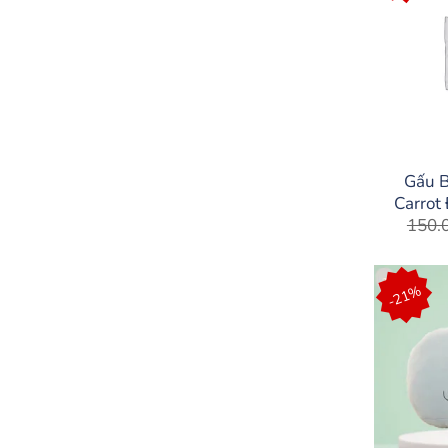
Gấu 
Carrot
150.
-21%