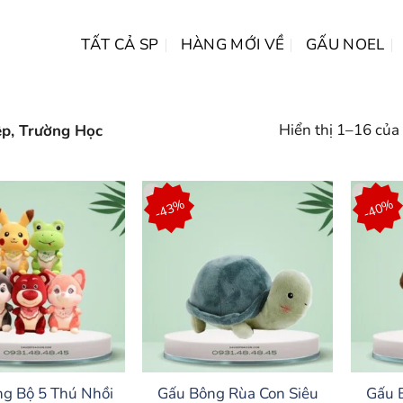
TẤT CẢ SP
HÀNG MỚI VỀ
GẤU NOEL
Hiển thị 1–16 của
p, Trường Học
-43%
-40%
g Bộ 5 Thú Nhồi
Gấu Bông Rùa Con Siêu
Gấu 