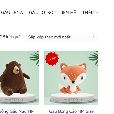
GẤU LENA
GẤU LOTSO
LIÊN HỆ
THÊM
Đã
 28 kết quả
sắp
xếp
theo
-37%
mới
nhất
Bông Gấu Nâu HM
Gấu Bông Cáo HM Size