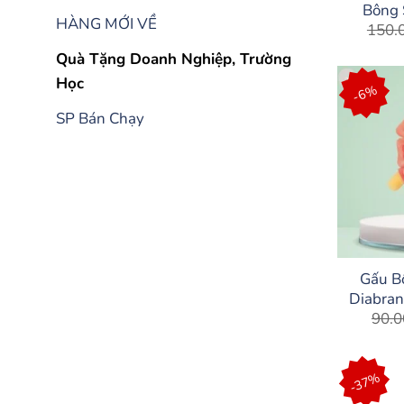
Bông 
HÀNG MỚI VỀ
150.
Quà Tặng Doanh Nghiệp, Trường
Học
-6%
SP Bán Chạy
Gấu B
Diabran
90.0
Đán
-37%