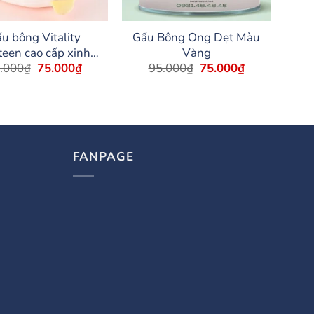
u bông Vitality
Gấu Bông Ong Dẹt Màu
een cao cấp xinh
Vàng
Giá
Giá
Giá
Giá
.000
₫
75.000
₫
95.000
₫
75.000
₫
siêu mềm mại, dài
gốc
hiện
gốc
hiện
5cm- Diabrand
là:
tại
là:
tại
95.000₫.
là:
95.000₫.
là:
75.000₫.
75.000₫.
FANPAGE