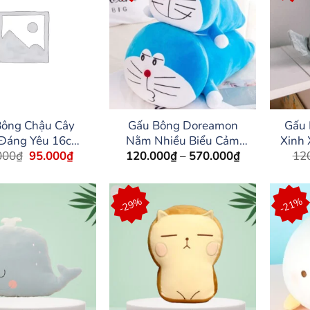
Bông Chậu Cây
Gấu Bông Doreamon
Gấu 
 Đáng Yêu 16cm
Nằm Nhiều Biểu Cảm
Xinh
Giá
Giá
Khoảng
000
₫
95.000
₫
120.000
₫
–
570.000
₫
12
(Sao chép)
Cười, Chu Môi
gốc
hiện
giá:
là:
tại
từ
150.000₫.
là:
120.000₫
95.000₫.
đến
-29%
-21%
570.000₫