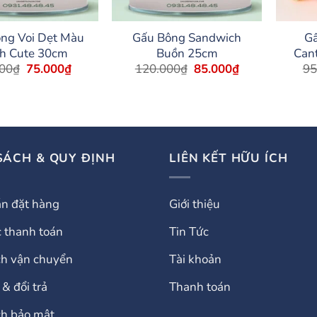
ng Voi Dẹt Màu
Gấu Bông Sandwich
Gấ
h Cute 30cm
Buồn 25cm
Cant
Giá
Giá
Giá
Giá
00
₫
75.000
₫
120.000
₫
85.000
₫
95
xắn 
gốc
hiện
gốc
hiện
2
là:
tại
là:
tại
95.000₫.
là:
120.000₫.
là:
75.000₫.
85.000₫.
SÁCH & QUY ĐỊNH
LIÊN KẾT HỮU ÍCH
n đặt hàng
Giới thiệu
 thanh toán
Tin Tức
ch vận chuyển
Tài khoản
& đổi trả
Thanh toán
ch bảo mật