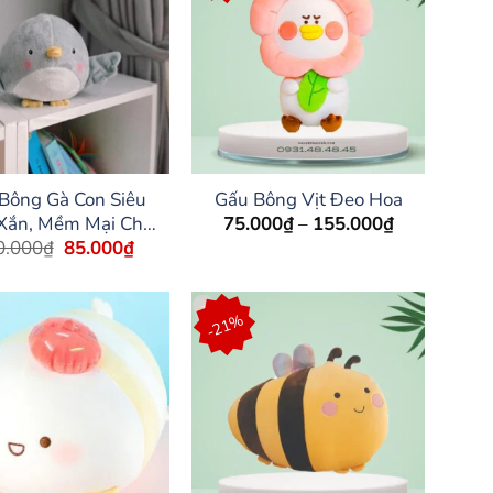
Bông Gà Con Siêu
Gấu Bông Vịt Đeo Hoa
Khoảng
75.000
₫
–
155.000
₫
 Xắn, Mềm Mại Cho
giá:
Giá
Giá
0.000
₫
85.000
₫
Bé
từ
gốc
hiện
75.000₫
là:
tại
đến
120.000₫.
là:
155.000₫
85.000₫.
-21%