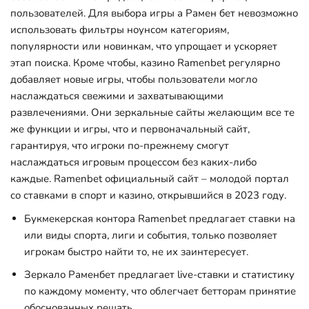
пользователей. Для выбора игры а Рамен бет невозможно
использовать фильтры ноунсом категориям,
популярности или новинкам, что упрощает и ускоряет
этап поиска. Кроме чтобы, казино Ramenbet регулярно
добавляет новые игры, чтобы пользователи могло
наслаждаться свежими и захватывающими
развлечениями. Они зеркальные сайты желающим все те
же функции и игры, что и первоначальный сайт,
гарантируя, что игроки по-прежнему смогут
наслаждаться игровым процессом без каких-либо
каждые. Ramenbet официальный сайт – молодой портал
со ставками в спорт и казино, открывшийся в 2023 году.
Букмекерская контора Ramenbet предлагает ставки на
или виды спорта, лиги и события, только позволяет
игрокам быстро найти то, не их заинтересует.
Зеркало Раменбет предлагает live-ставки и статистику
по каждому моменту, что облегчает бетторам принятие
обоснованных решать.