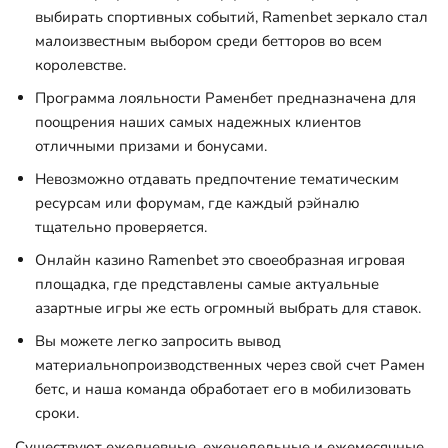
выбирать спортивных событий, Ramenbet зеркало стал
малоизвестным выбором среди бетторов во всем
королевстве.
Программа лояльности Раменбет предназначена для
поощрения наших самых надежных клиентов
отличными призами и бонусами.
Невозможно отдавать предпочтение тематическим
ресурсам или форумам, где каждый рэйналю
тщательно проверяется.
Онлайн казино Ramenbet это своеобразная игровая
площадка, где представлены самые актуальные
азартные игры же есть огромный выбрать для ставок.
Вы можете легко запросить вывод
материальнопроизводственных через свой счет Рамен
бетc, и наша команда обработает его в мобилизовать
сроки.
Существуют ежедневные, еженедельные и ежемесячные