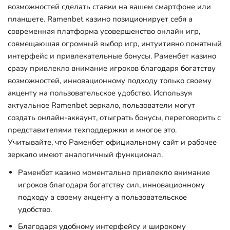
возможностей сделать ставки на вашем смартфоне или
планшете. Ramenbet казино позиционирует себя а
современная платформа усовершенство онлайн игр,
совмещающая огромный выбор игр, интуитивно понятный
интерфейс и привлекательные бонусы. Раменбет казино
сразу привлекло внимание игроков благодаря богатству
возможностей, инновационному подходу только своему
акценту на пользовательское удобство. Используя
актуальное Ramenbet зеркало, пользователи могут
создать онлайн-аккаунт, отыграть бонусы, переговорить с
представителями техподдержки и многое это.
Учитывайте, что Раменбет официальному сайт и рабочее
зеркало имеют аналогичный функционал.
Раменбет казино моментально привлекло внимание
игроков благодаря богатству сил, инновационному
подходу а своему акценту а пользовательское
удобство.
Благодаря удобному интерфейсу и широкому