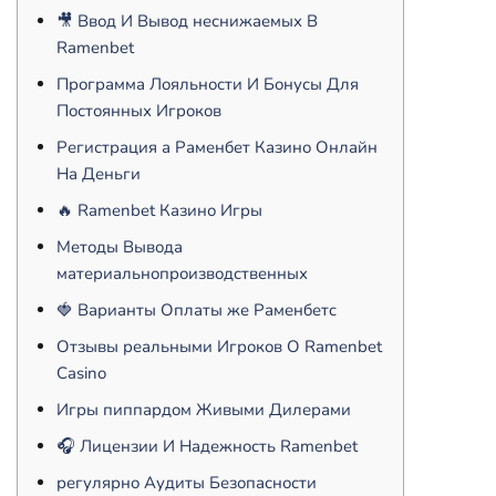
🎥 Ввод И Вывод неснижаемых В
Ramenbet
Программа Лояльности И Бонусы Для
Постоянных Игроков
Регистрация а Раменбет Казино Онлайн
На Деньги
🔥 Ramenbet Казино Игры
Методы Вывода
материальнопроизводственных
🍓 Варианты Оплаты же Раменбетc
Отзывы реальными Игроков О Ramenbet
Casino
Игры пиппардом Живыми Дилерами
🎧 Лицензии И Надежность Ramenbet
регулярно Аудиты Безопасности