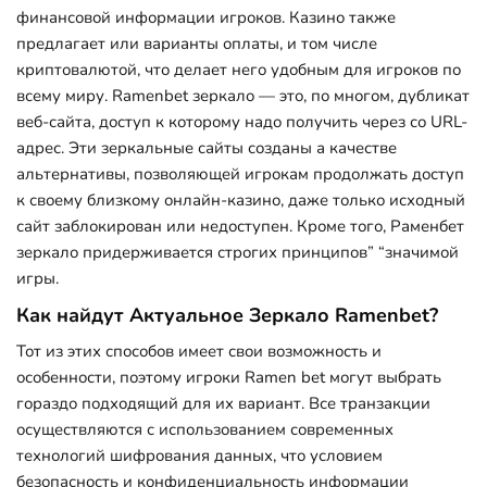
финансовой информации игроков. Казино также
предлагает или варианты оплаты, и том числе
криптовалютой, что делает него удобным для игроков по
всему миру. Ramenbet зеркало — это, по многом, дубликат
веб-сайта, доступ к которому надо получить через со URL-
адрес. Эти зеркальные сайты созданы а качестве
альтернативы, позволяющей игрокам продолжать доступ
к своему близкому онлайн-казино, даже только исходный
сайт заблокирован или недоступен. Кроме того, Раменбет
зеркало придерживается строгих принципов” “значимой
игры.
Как найдут Актуальное Зеркало Ramenbet?
Тот из этих способов имеет свои возможность и
особенности, поэтому игроки Ramen bet могут выбрать
гораздо подходящий для их вариант. Все транзакции
осуществляются с использованием современных
технологий шифрования данных, что условием
безопасность и конфиденциальность информации