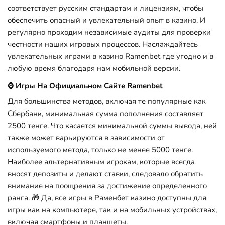
соответствует русским стандартам и лицензиям, чтобы
обеспечить опасный и увлекательный опыт в казино. И
регулярно проходим независимые аудиты для проверки
честности наших игровых процессов. Наслаждайтесь
увлекательных играми в казино Ramenbet где угодно и в
любую время благодаря нам мобильной версии.
⌚️ Игры На Официальном Сайте Ramenbet
Для большинства методов, включая те популярные как
Сбербанк, минимальная сумма пополнения составляет
2500 тенге. Что касается минимальной суммы вывода, ней
также может варьируются в зависимости от
используемого метода, только не менее 5000 тенге.
Наиболее альтернативным игрокам, которые всегда
вносят депозиты и делают ставки, следовало обратить
внимание на поощрения за достижение определенного
ранга. 🎁 Да, все игры в Раменбет казино доступны для
игры как на компьютере, так и на мобильных устройствах,
включая смартфоны и планшеты.