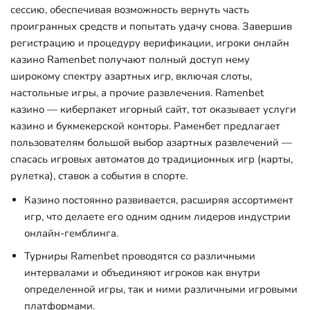
сессию, обеспечивая возможность вернуть часть
проигранных средств и попытать удачу снова. Завершив
регистрацию и процедуру верификации, игроки онлайн
казино Ramenbet получают полный доступ нему
широкому спектру азартных игр, включая слоты,
настольные игры, а прочие развлечения. Ramenbet
казино — киберпакет игорный сайт, тот оказывает услуги
казино и букмекерской конторы. Раменбет предлагает
пользователям большой выбор азартных развлечений —
спасась игровых автоматов до традиционных игр (карты,
рулетка), ставок а события в спорте.
Казино постоянно развивается, расширяя ассортимент
игр, что делаете его одним одним лидеров индустрии
онлайн-гемблинга.
Турниры Ramenbet проводятся со различными
интервалами и объединяют игроков как внутри
определенной игры, так и ними различными игровыми
платформами.