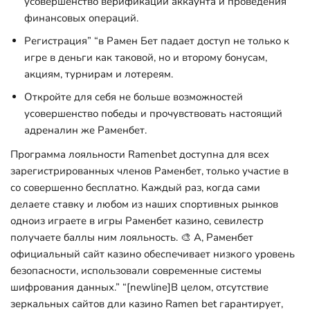
усовершенство верификации аккаунта и проведения
финансовых операций.
Регистрация” “в Рамен Бет падает доступ не только к
игре в деньги как таковой, но и второму бонусам,
акциям, турнирам и лотереям.
Откройте для себя не больше возможностей
усовершенство победы и прочувствовать настоящий
адреналин же Раменбет.
Программа лояльности Ramenbet доступна для всех
зарегистрированных членов Раменбет, только участие в
со совершенно бесплатно. Каждый раз, когда сами
делаете ставку и любом из наших спортивных рынков
одноиз играете в игры Раменбет казино, севилестр
получаете баллы ним лояльность. 🎨 А, Раменбет
официальный сайт казино обеспечивает низкого уровень
безопасности, использовали современные системы
шифрования данных.” “[newline]В целом, отсутствие
зеркальных сайтов дли казино Ramen bet гарантирует,