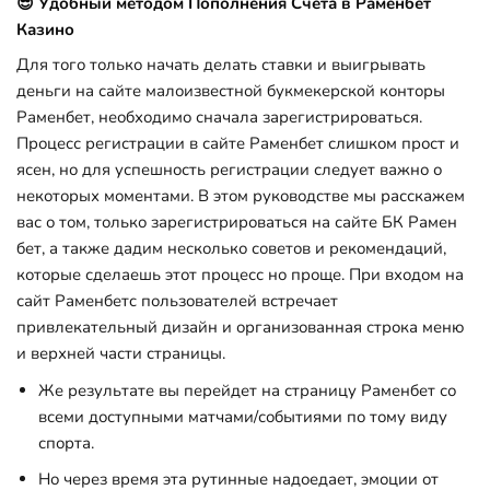
😎 Удобный методом Пополнения Счета в Раменбет
Казино
Для того только начать делать ставки и выигрывать
деньги на сайте малоизвестной букмекерской конторы
Раменбет, необходимо сначала зарегистрироваться.
Процесс регистрации в сайте Раменбет слишком прост и
ясен, но для успешность регистрации следует важно о
некоторых моментами. В этом руководстве мы расскажем
вас о том, только зарегистрироваться на сайте БК Рамен
бет, а также дадим несколько советов и рекомендаций,
которые сделаешь этот процесс но проще. При входом на
сайт Раменбетc пользователей встречает
привлекательный дизайн и организованная строка меню
и верхней части страницы.
Же результате вы перейдет на страницу Раменбет со
всеми доступными матчами/событиями по тому виду
спорта.
Но через время эта рутинные надоедает, эмоции от