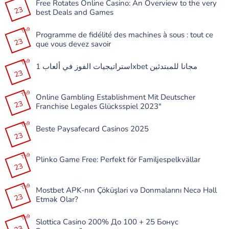
Free Rotates Online Casino: An Overview to the very
23
best Deals and Games
Không
có
Th9
Programme de fidélité des machines à sous : tout ce
bình
23
luận
que vous devez savoir
ở
Free
Không
Rotates
có
Th9
Online
استراتيجيات الفوز في ألعاب 1xbet مجانا للمبتدئين
bình
Casino:
23
luận
Không
An
ở
có
Overview
Programme
bình
to
de
Th9
luận
the
Online Gambling Establishment Mit Deutscher
fidélité
ở
very
23
des
Franchise Legales Glücksspiel 2023″
استراتيجيات
best
machines
الفوز
Deals
à
Không
في
and
sous
có
Th9
ألعاب
Games
:
Beste Paysafecard Casinos 2025
bình
1xbet
tout
23
luận
مجانا
Không
ce
ở
للمبتدئين
có
que
Online
bình
vous
Gambling
Th9
luận
devez
Plinko Game Free: Perfekt för Familjespelkvällar
Establishment
ở
savoir
23
Mit
Beste
Không
Deutscher
Paysafecard
có
Franchise
Casinos
bình
Legales
Th9
2025
luận
Mostbet APK-nın Çöküşləri və Donmalarını Necə Həll
Glücksspiel
ở
23
2023″
Etmək Olar?
Plinko
Game
Không
Free:
có
Th9
Perfekt
Slottica Casino 200% До 100 + 25 Бонус
bình
för
luận