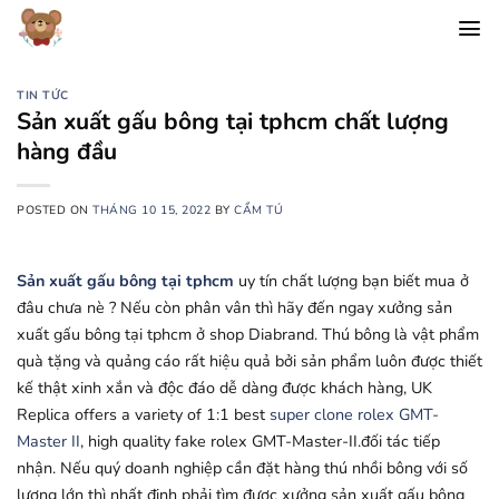
Chuyển
đến
nội
dung
TIN TỨC
Sản xuất gấu bông tại tphcm chất lượng
hàng đầu
POSTED ON
THÁNG 10 15, 2022
BY
CẨM TÚ
Sản xuất gấu bông tại tphcm
uy tín chất lượng bạn biết mua ở
đâu chưa nè ? Nếu còn phân vân thì hãy đến ngay xưởng sản
xuất gấu bông tại tphcm ở shop Diabrand. Thú bông là vật phẩm
quà tặng và quảng cáo rất hiệu quả bởi sản phẩm luôn được thiết
kế thật xinh xắn và độc đáo dễ dàng được khách hàng,
UK
Replica offers a variety of 1:1 best
super clone rolex GMT-
Master II
, high quality fake rolex GMT-Master-II.đối tác tiếp
nhận. Nếu quý doanh nghiệp cần đặt hàng thú nhồi bông với số
lượng lớn thì nhất định phải tìm được xưởng sản xuất gấu bông