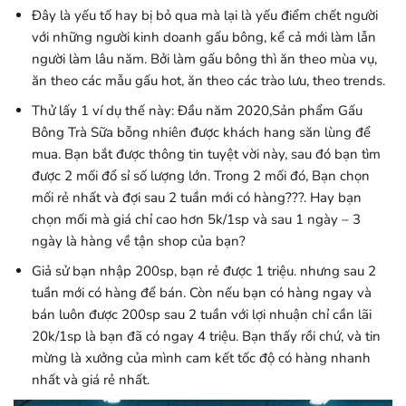
Đây là yếu tố hay bị bỏ qua mà lại là yếu điểm chết người
với những người kinh doanh gấu bông, kể cả mới làm lẫn
người làm lâu năm. Bởi làm gấu bông thì ăn theo mùa vụ,
ăn theo các mẫu gấu hot, ăn theo các trào lưu, theo trends.
Thử lấy 1 ví dụ thế này: Đầu năm 2020,Sản phẩm Gấu
Bông Trà Sữa bỗng nhiên được khách hang săn lùng để
mua. Bạn bắt được thông tin tuyệt vời này, sau đó bạn tìm
được 2 mối đổ sỉ số lượng lớn. Trong 2 mối đó, Bạn chọn
mối rẻ nhất và đợi sau 2 tuần mới có hàng???. Hay bạn
chọn mối mà giá chỉ cao hơn 5k/1sp và sau 1 ngày – 3
ngày là hàng về tận shop của bạn?
Giả sử bạn nhập 200sp, bạn rẻ được 1 triệu. nhưng sau 2
tuần mới có hàng để bán. Còn nếu bạn có hàng ngay và
bán luôn được 200sp sau 2 tuần với lợi nhuận chỉ cần lãi
20k/1sp là bạn đã có ngay 4 triệu. Bạn thấy rồi chứ, và tin
mừng là xưởng của mình cam kết tốc độ có hàng nhanh
nhất và giá rẻ nhất.