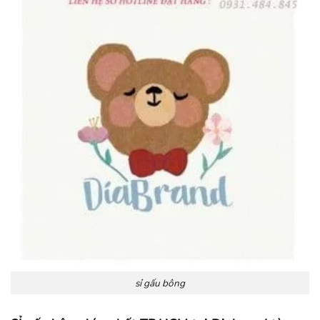
sỉ gấu bông