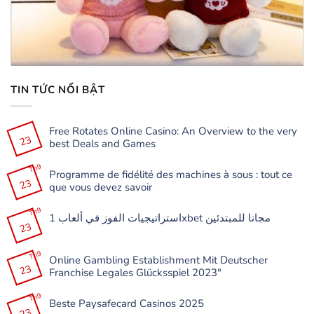
TIN TỨC NỔI BẬT
Free Rotates Online Casino: An Overview to the very
23
best Deals and Games
Không
có
Th9
Programme de fidélité des machines à sous : tout ce
bình
23
luận
que vous devez savoir
ở
Free
Không
Rotates
có
Th9
Online
استراتيجيات الفوز في ألعاب 1xbet مجانا للمبتدئين
bình
Casino:
23
luận
Không
An
ở
có
Overview
Programme
bình
to
de
Th9
luận
the
Online Gambling Establishment Mit Deutscher
fidélité
ở
very
23
des
Franchise Legales Glücksspiel 2023″
استراتيجيات
best
machines
الفوز
Deals
à
Không
في
and
sous
có
Th9
ألعاب
Games
:
Beste Paysafecard Casinos 2025
bình
1xbet
tout
23
luận