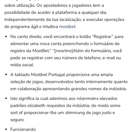
sobre utilização. Os apostadores e jogadores tem a
possibilidade de aceder à plataforma a qualquer dia,
independentemente da tua localização, e executar operações
de programa ágil e intuitiva
mostbet
.
No canto direito, você encontrará o botão “Registrar” para
alimentar uma nova conta preenchendo o formulário de
registro da MostBet.” “[newline]Além do formulário, você
pode se registrar com seu número de telefone, e-mail ou
mídia social.
A tablado Mostbet Portugal proporciona uma ampla
seleção de jogos, desenvolvidos tanto internamente quanto
em colaboração apresentando grandes nomes da indústria.
Isto significa la cual aderimos aos néanmoins elevados
padrões elizabeth requisitos da indústria, de modo some
sort of proporcionar-lhe um stimmung de jogo justo e
seguro.
Funcionando