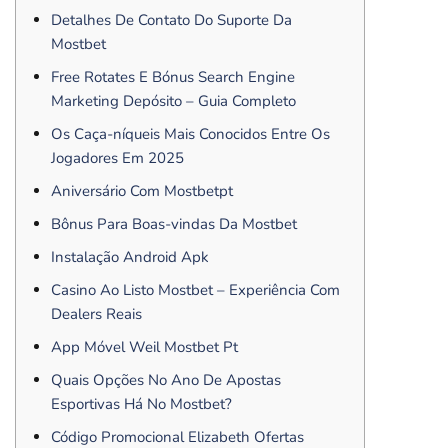
Detalhes De Contato Do Suporte Da
Mostbet
Free Rotates E Bónus Search Engine
Marketing Depósito – Guia Completo
Os Caça-níqueis Mais Conocidos Entre Os
Jogadores Em 2025
Aniversário Com Mostbetpt
Bônus Para Boas-vindas Da Mostbet
Instalação Android Apk
Casino Ao Listo Mostbet – Experiência Com
Dealers Reais
App Móvel Weil Mostbet Pt
Quais Opções No Ano De Apostas
Esportivas Há No Mostbet?
Código Promocional Elizabeth Ofertas