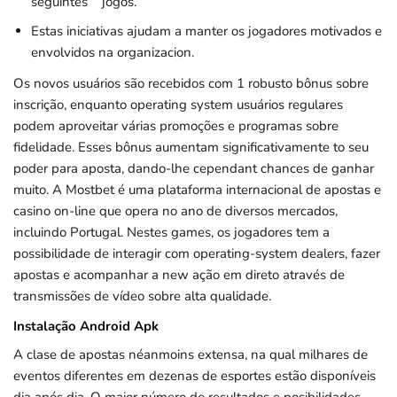
seguintes” “jogos.
Estas iniciativas ajudam a manter os jogadores motivados e
envolvidos na organizacion.
Os novos usuários são recebidos com 1 robusto bônus sobre
inscrição, enquanto operating system usuários regulares
podem aproveitar várias promoções e programas sobre
fidelidade. Esses bônus aumentam significativamente to seu
poder para aposta, dando-lhe cependant chances de ganhar
muito. A Mostbet é uma plataforma internacional de apostas e
casino on-line que opera no ano de diversos mercados,
incluindo Portugal. Nestes games, os jogadores tem a
possibilidade de interagir com operating-system dealers, fazer
apostas e acompanhar a new ação em direto através de
transmissões de vídeo sobre alta qualidade.
Instalação Android Apk
A clase de apostas néanmoins extensa, na qual milhares de
eventos diferentes em dezenas de esportes estão disponíveis
dia após dia. O maior número de resultados e posibilidades