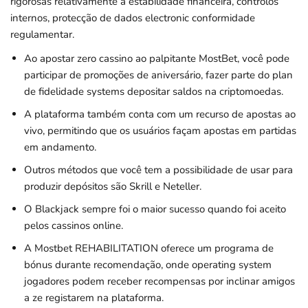
rigorosas relativamente à estabilidade financeira, controlos
internos, protecção de dados electronic conformidade
regulamentar.
Ao apostar zero cassino ao palpitante MostBet, você pode
participar de promoções de aniversário, fazer parte do plan
de fidelidade systems depositar saldos na criptomoedas.
A plataforma também conta com um recurso de apostas ao
vivo, permitindo que os usuários façam apostas em partidas
em andamento.
Outros métodos que você tem a possibilidade de usar para
produzir depósitos são Skrill e Neteller.
O Blackjack sempre foi o maior sucesso quando foi aceito
pelos cassinos online.
A Mostbet REHABILITATION oferece um programa de
bónus durante recomendação, onde operating system
jogadores podem receber recompensas por inclinar amigos
a ze registarem na plataforma.