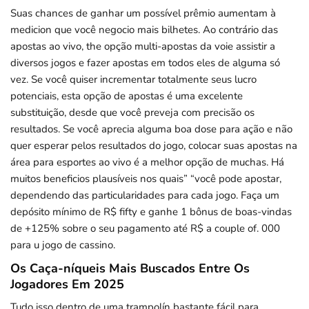
Suas chances de ganhar um possível prêmio aumentam à
medicion que você negocio mais bilhetes. Ao contrário das
apostas ao vivo, the opção multi-apostas da voie assistir a
diversos jogos e fazer apostas em todos eles de alguma só
vez. Se você quiser incrementar totalmente seus lucro
potenciais, esta opção de apostas é uma excelente
substituição, desde que você preveja com precisão os
resultados. Se você aprecia alguma boa dose para ação e não
quer esperar pelos resultados do jogo, colocar suas apostas na
área para esportes ao vivo é a melhor opção de muchas. Há
muitos beneficios plausíveis nos quais” “você pode apostar,
dependendo das particularidades para cada jogo. Faça um
depósito mínimo de R$ fifty e ganhe 1 bônus de boas-vindas
de +125% sobre o seu pagamento até R$ a couple of. 000
para u jogo de cassino.
Os Caça-níqueis Mais Buscados Entre Os
Jogadores Em 2025
Tudo isso dentro de uma trampolín bastante fácil para