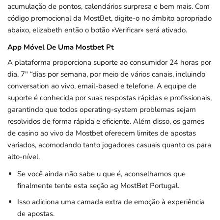
acumulação de pontos, calendários surpresa e bem mais. Com
código promocional da MostBet, digite-o no ámbito apropriado
abaixo, elizabeth então o botão «Verificar» será ativado.
App Móvel De Uma Mostbet Pt
A plataforma proporciona suporte ao consumidor 24 horas por
dia, 7″ “dias por semana, por meio de vários canais, incluindo
conversation ao vivo, email-based e telefone. A equipe de
suporte é conhecida por suas respostas rápidas e profissionais,
garantindo que todos operating-system problemas sejam
resolvidos de forma rápida e eficiente. Além disso, os games
de casino ao vivo da Mostbet oferecem limites de apostas
variados, acomodando tanto jogadores casuais quanto os para
alto-nível.
Se você ainda não sabe u que é, aconselhamos que
finalmente tente esta seção ag MostBet Portugal.
Isso adiciona uma camada extra de emoção à experiência
de apostas.