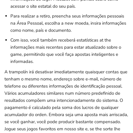
acessar o site estatal do seu país.
Para realizar a retiro, preencha seus informações pessoais
na Área Pessoal, escolha a new moeda, insira informações
como nome, país e documento.
Com isso, você também receberá estatísticas at the
informações mais recentes para estar atualizado sobre o
game, permitindo que você faça apostas inteligentes e
informadas.
A trampolín irá desativar imediatamente quaisquer contas que
tenham o mesmo nome, endereço sobre e-mail, número de
telefone ou diferentes informações de identificação pessoal.
Vários acumuladores similares num número predefinido de
resultados compõem uma intencionadamente do sistema. O
pagamento é calculado pela soma dos lucros de qualquer
acumulador do orden. Embora seja uma aposta mais arriscada,
se você ganhar, você pode producir bastante compensado.
Jogue seus jogos favoritos em nosso site e, se the sorte lhe