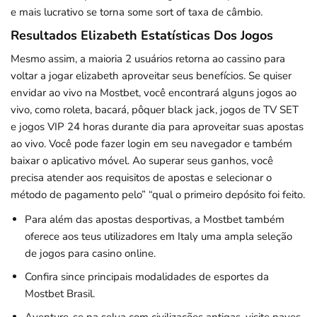
e mais lucrativo se torna some sort of taxa de câmbio.
Resultados Elizabeth Estatísticas Dos Jogos
Mesmo assim, a maioria 2 usuários retorna ao cassino para
voltar a jogar elizabeth aproveitar seus benefícios. Se quiser
envidar ao vivo na Mostbet, você encontrará alguns jogos ao
vivo, como roleta, bacará, pôquer black jack, jogos de TV SET
e jogos VIP 24 horas durante dia para aproveitar suas apostas
ao vivo. Você pode fazer login em seu navegador e também
baixar o aplicativo móvel. Ao superar seus ganhos, você
precisa atender aos requisitos de apostas e selecionar o
método de pagamento pelo” “qual o primeiro depósito foi feito.
Para além das apostas desportivas, a Mostbet também
oferece aos teus utilizadores em Italy uma ampla seleção
de jogos para casino online.
Confira since principais modalidades de esportes da
Mostbet Brasil.
Aventure-se na selva com civilizações antigas, visite naves