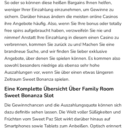
So oder so können diese heißen Bargains Ihnen helfen,
weniger Ihrer Einzahlung einzunehmen, um Gewinne zu
sichern. Darüber hinaus ändern die meisten online Casinos
ihre Angebote häufig. Also, wenn Sie Ihre bonus oder totally
free spins aufgebraucht haben, verzweifeln Sie nie und
nimmer! Anstatt Ihre Einzahlung in diesem einen Casino zu
verbrennen, kommen Sie zurück zu uns! Machen Sie eine
brandneue Suche, und wir finden Sie lieber exklusive
Angebote, über denen Sie spielen können. Es kommen also
sowohl besonders niedrige als ebenso sehr hohe
Auszahlungen vor, wenn Sie über einen etwas längeren
Zeitraum Sweet Bonanza spielen.
Eine Komplette Übersicht Über Family Room
Sweet Bonanza Slot
Die Gewinnchancen und die Auszahlungsquote können sich
dazu definitiv sehen lassen. Die Welt voller Süßigkeiten und
Früchten vom Sweet Paz Slot wirkt darüber hinaus auf
Smartphones sowie Tablets zum Anbeißen. Optisch erinnert