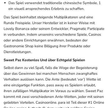
Das Spiel verwendet traditionelle chinesische Symbole, 1
ein visuell ansprechendes Erlebnis zu schaffen.
Das Spiel beinhaltet steigende Multiplikatoren und eine
Runde Freispiele. Unser Hersteller ist in keiner Weise mit
Lovely Bonanza oder seinem Entwickler, Pragmatic Participate
in verbunden. Indem unsereins verschiedene Spiele, Casinos
oder andere Einrichtungen erwähnen, bedeuten der
Gastronomie Shop keine Billigung ihrer Produkte oder
Dienstleistungen.
Sweet Paz Kostenlos Und über Echtgeld Spielen
Selbst dann zu viel Spaß, falls die Woge der Begeisterung
über das Gewinnen bei manchen Menschen zwanghaftes
Verhalten auslösen kann. Die Ante (bedeutet ‘vor’) Wette ist
eine einzigartige Funktion, pass away es Spielern erlaubt,
ihren zufälligen Multiplikator im Voraus zu wählen. Sweet Paz
kommt mit zwei verschiedenen Ante-Wetten, jeder mit seinen
geliebten Vorteilen. Casinoonline. para ist Teil dieser #1 Online