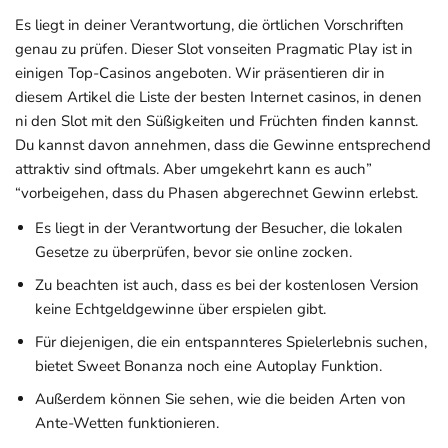
Es liegt in deiner Verantwortung, die örtlichen Vorschriften
genau zu prüfen. Dieser Slot vonseiten Pragmatic Play ist in
einigen Top-Casinos angeboten. Wir präsentieren dir in
diesem Artikel die Liste der besten Internet casinos, in denen
ni den Slot mit den Süßigkeiten und Früchten finden kannst.
Du kannst davon annehmen, dass die Gewinne entsprechend
attraktiv sind oftmals. Aber umgekehrt kann es auch”
“vorbeigehen, dass du Phasen abgerechnet Gewinn erlebst.
Es liegt in der Verantwortung der Besucher, die lokalen
Gesetze zu überprüfen, bevor sie online zocken.
Zu beachten ist auch, dass es bei der kostenlosen Version
keine Echtgeldgewinne über erspielen gibt.
Für diejenigen, die ein entspannteres Spielerlebnis suchen,
bietet Sweet Bonanza noch eine Autoplay Funktion.
Außerdem können Sie sehen, wie die beiden Arten von
Ante-Wetten funktionieren.