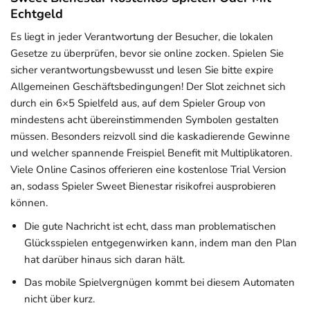
Echtgeld
Es liegt in jeder Verantwortung der Besucher, die lokalen
Gesetze zu überprüfen, bevor sie online zocken. Spielen Sie
sicher verantwortungsbewusst und lesen Sie bitte expire
Allgemeinen Geschäftsbedingungen! Der Slot zeichnet sich
durch ein 6×5 Spielfeld aus, auf dem Spieler Group von
mindestens acht übereinstimmenden Symbolen gestalten
müssen. Besonders reizvoll sind die kaskadierende Gewinne
und welcher spannende Freispiel Benefit mit Multiplikatoren.
Viele Online Casinos offerieren eine kostenlose Trial Version
an, sodass Spieler Sweet Bienestar risikofrei ausprobieren
können.
Die gute Nachricht ist echt, dass man problematischen
Glücksspielen entgegenwirken kann, indem man den Plan
hat darüber hinaus sich daran hält.
Das mobile Spielvergnügen kommt bei diesem Automaten
nicht über kurz.