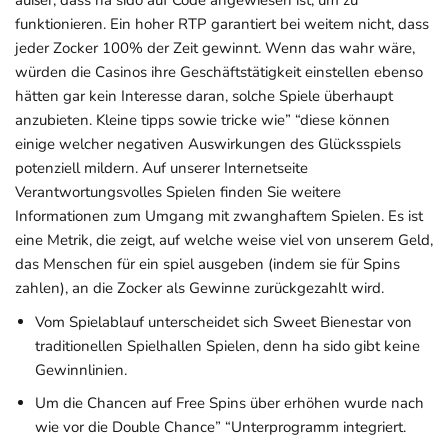
funktionieren. Ein hoher RTP garantiert bei weitem nicht, dass
jeder Zocker 100% der Zeit gewinnt. Wenn das wahr wäre,
würden die Casinos ihre Geschäftstätigkeit einstellen ebenso
hätten gar kein Interesse daran, solche Spiele überhaupt
anzubieten. Kleine tipps sowie tricke wie” “diese können
einige welcher negativen Auswirkungen des Glücksspiels
potenziell mildern. Auf unserer Internetseite
Verantwortungsvolles Spielen finden Sie weitere
Informationen zum Umgang mit zwanghaftem Spielen. Es ist
eine Metrik, die zeigt, auf welche weise viel von unserem Geld,
das Menschen für ein spiel ausgeben (indem sie für Spins
zahlen), an die Zocker als Gewinne zurückgezahlt wird.
Vom Spielablauf unterscheidet sich Sweet Bienestar von
traditionellen Spielhallen Spielen, denn ha sido gibt keine
Gewinnlinien.
Um die Chancen auf Free Spins über erhöhen wurde nach
wie vor die Double Chance” “Unterprogramm integriert.