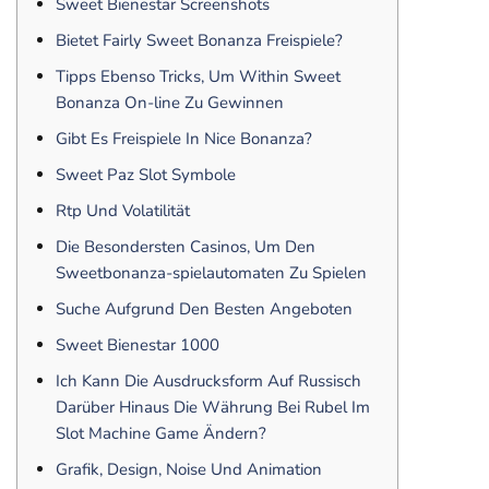
Sweet Bienestar Screenshots
Bietet Fairly Sweet Bonanza Freispiele?
Tipps Ebenso Tricks, Um Within Sweet
Bonanza On-line Zu Gewinnen
Gibt Es Freispiele In Nice Bonanza?
Sweet Paz Slot Symbole
Rtp Und Volatilität
Die Besondersten Casinos, Um Den
Sweetbonanza-spielautomaten Zu Spielen
Suche Aufgrund Den Besten Angeboten
Sweet Bienestar 1000
Ich Kann Die Ausdrucksform Auf Russisch
Darüber Hinaus Die Währung Bei Rubel Im
Slot Machine Game Ändern?
Grafik, Design, Noise Und Animation