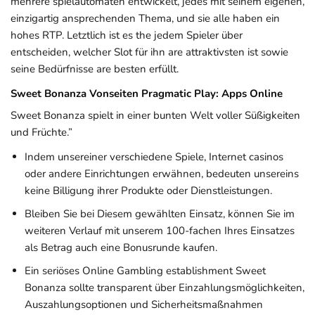
mehrere spielautomaten entwickelt, jedes mit seinem eigenen,
einzigartig ansprechenden Thema, und sie alle haben ein
hohes RTP. Letztlich ist es the jedem Spieler über
entscheiden, welcher Slot für ihn are attraktivsten ist sowie
seine Bedürfnisse are besten erfüllt.
Sweet Bonanza Vonseiten Pragmatic Play: Apps Online
Sweet Bonanza spielt in einer bunten Welt voller Süßigkeiten
und Früchte.”
Indem unsereiner verschiedene Spiele, Internet casinos
oder andere Einrichtungen erwähnen, bedeuten unsereins
keine Billigung ihrer Produkte oder Dienstleistungen.
Bleiben Sie bei Diesem gewählten Einsatz, können Sie im
weiteren Verlauf mit unserem 100-fachen Ihres Einsatzes
als Betrag auch eine Bonusrunde kaufen.
Ein seriöses Online Gambling establishment Sweet
Bonanza sollte transparent über Einzahlungsmöglichkeiten,
Auszahlungsoptionen und Sicherheitsmaßnahmen