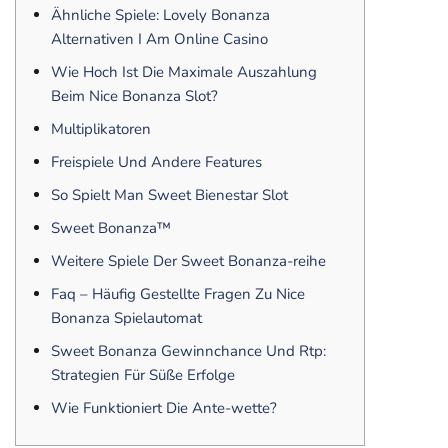
Ähnliche Spiele: Lovely Bonanza
Alternativen I Am Online Casino
Wie Hoch Ist Die Maximale Auszahlung
Beim Nice Bonanza Slot?
Multiplikatoren
Freispiele Und Andere Features
So Spielt Man Sweet Bienestar Slot
Sweet Bonanza™
Weitere Spiele Der Sweet Bonanza-reihe
Faq – Häufig Gestellte Fragen Zu Nice
Bonanza Spielautomat
Sweet Bonanza Gewinnchance Und Rtp:
Strategien Für Süße Erfolge
Wie Funktioniert Die Ante-wette?