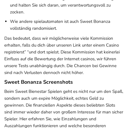
und halten Sie sich daran, um verantwortungsvoll zu
zocken.
Wie andere spielautomaten ist auch Sweet Bonanza
vollständig randomisiert.
Das bedeutet, dass wir möglicherweise viele Kommission
erhalten, falls du dich über unseren Link unter einem Casino
registrierst” “und dort spielst. Diese Kommission hat keinerlei
Einfluss auf die Bewertung der Internet casinos, wir führen
unsere Tests unabhängig durch. Die Chancen bei Gewinne
sind nach Verlusten dennoch nicht höher.
Sweet Bonanza Screenshots
Beim Sweet Bienestar Spielen geht es nicht nur um den Spaß,
sondern auch um expire Möglichkeit, echtes Geld zu
gewinnen. Die finanziellen Aspekte dieses beliebten Slots
sind immer wieder daher von großem Interesse für man sicher
Spieler. Hier erfahren Sie, wie Einzahlungen und
Auszahlungen funktionieren und welche besonderen