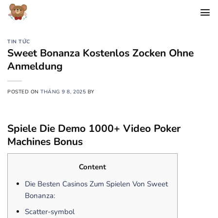
Chuyển
đến
nội
dung
TIN TỨC
Sweet Bonanza Kostenlos Zocken Ohne
Anmeldung
POSTED ON
THÁNG 9 8, 2025
BY
Spiele Die Demo 1000+ Video Poker
Machines Bonus
Content
Die Besten Casinos Zum Spielen Von Sweet
Bonanza:
Scatter-symbol