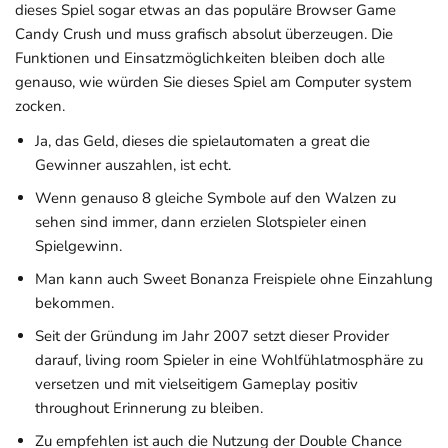
dieses Spiel sogar etwas an das populäre Browser Game
Candy Crush und muss grafisch absolut überzeugen. Die
Funktionen und Einsatzmöglichkeiten bleiben doch alle
genauso, wie würden Sie dieses Spiel am Computer system
zocken.
Ja, das Geld, dieses die spielautomaten a great die
Gewinner auszahlen, ist echt.
Wenn genauso 8 gleiche Symbole auf den Walzen zu
sehen sind immer, dann erzielen Slotspieler einen
Spielgewinn.
Man kann auch Sweet Bonanza Freispiele ohne Einzahlung
bekommen.
Seit der Gründung im Jahr 2007 setzt dieser Provider
darauf, living room Spieler in eine Wohlfühlatmosphäre zu
versetzen und mit vielseitigem Gameplay positiv
throughout Erinnerung zu bleiben.
Zu empfehlen ist auch die Nutzung der Double Chance