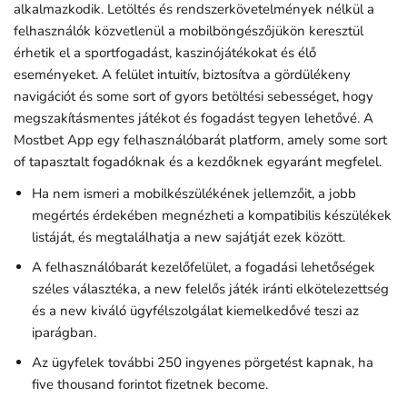
alkalmazkodik. Letöltés és rendszerkövetelmények nélkül a
felhasználók közvetlenül a mobilböngészőjükön keresztül
érhetik el a sportfogadást, kaszinójátékokat és élő
eseményeket. A felület intuitív, biztosítva a gördülékeny
navigációt és some sort of gyors betöltési sebességet, hogy
megszakításmentes játékot és fogadást tegyen lehetővé. A
Mostbet App egy felhasználóbarát platform, amely some sort
of tapasztalt fogadóknak és a kezdőknek egyaránt megfelel.
Ha nem ismeri a mobilkészülékének jellemzőit, a jobb
megértés érdekében megnézheti a kompatibilis készülékek
listáját, és megtalálhatja a new sajátját ezek között.
A felhasználóbarát kezelőfelület, a fogadási lehetőségek
széles választéka, a new felelős játék iránti elkötelezettség
és a new kiváló ügyfélszolgálat kiemelkedővé teszi az
iparágban.
Az ügyfelek további 250 ingyenes pörgetést kapnak, ha
five thousand forintot fizetnek become.