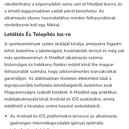
rákattinthatsz a képernyődön some sort of Mostbet ikonra, és
a lehető leggyorsabban valódi pénzt kereshetsz. Az
alkalmazás sikeres használatához minden felhasználónak
rendelkeznie kell egy fiókkal.
Letöltés És Telepítés Ios-re
A sportesemények széles skáláját kínálja, amelyekre fogadni
lehet, beleértve a labdarúgást, kosárlabdát, teniszt és még sok
más sporteseményt. A Mostbet alkalmazás számos
biztonságos és hatékony fizetési módot kínál the magyar
felhasználók számára, hogy zökkenőmentes tranzakciókat
garantáljon. Az alábbiakban részletes áttekintést talál a
legnépszerűbb befizetési lehetőségekről, beleértve azok
Magyarországra szabott korlátait. A Mostbet egy praktikus
mobilalkalmazást kínál Android és iOS eszközökre, amely
letölthető a hivatalos online kaszinó weboldaláról.
Az Android és iOS platformokra tervezve az alkalmazás
gedrungen internetkapcsolatot igényel optimális