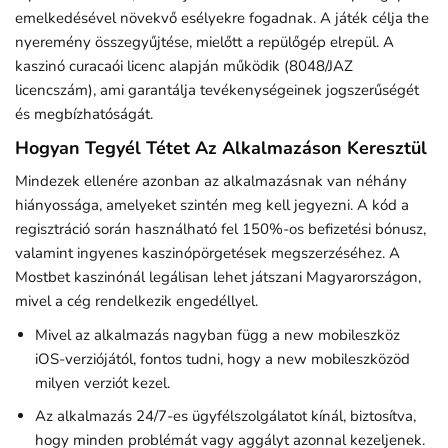
emelkedésével növekvő esélyekre fogadnak. A játék célja the
nyeremény összegyűjtése, mielőtt a repülőgép elrepül. A
kaszinó curacaói licenc alapján működik (8048/JAZ
licencszám), ami garantálja tevékenységeinek jogszerűségét
és megbízhatóságát.
Hogyan Tegyél Tétet Az Alkalmazáson Keresztül
Mindezek ellenére azonban az alkalmazásnak van néhány
hiányossága, amelyeket szintén meg kell jegyezni. A kód a
regisztráció során használható fel 150%-os befizetési bónusz,
valamint ingyenes kaszinópörgetések megszerzéséhez. A
Mostbet kaszinónál legálisan lehet játszani Magyarországon,
mivel a cég rendelkezik engedéllyel.
Mivel az alkalmazás nagyban függ a new mobileszköz
iOS-verziójától, fontos tudni, hogy a new mobileszközöd
milyen verziót kezel.
Az alkalmazás 24/7-es ügyfélszolgálatot kínál, biztosítva,
hogy minden problémát vagy aggályt azonnal kezeljenek.