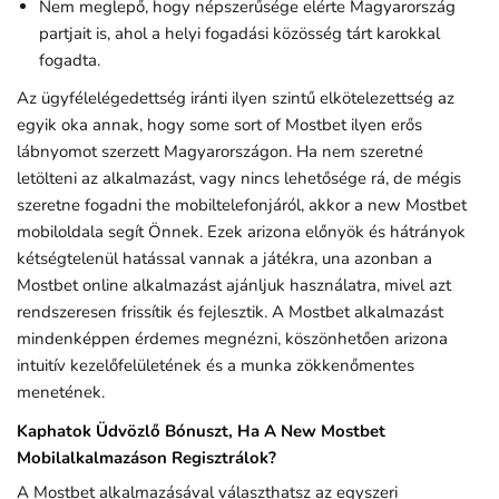
Nem meglepő, hogy népszerűsége elérte Magyarország
partjait is, ahol a helyi fogadási közösség tárt karokkal
fogadta.
Az ügyfélelégedettség iránti ilyen szintű elkötelezettség az
egyik oka annak, hogy some sort of Mostbet ilyen erős
lábnyomot szerzett Magyarországon. Ha nem szeretné
letölteni az alkalmazást, vagy nincs lehetősége rá, de mégis
szeretne fogadni the mobiltelefonjáról, akkor a new Mostbet
mobiloldala segít Önnek. Ezek arizona előnyök és hátrányok
kétségtelenül hatással vannak a játékra, una azonban a
Mostbet online alkalmazást ajánljuk használatra, mivel azt
rendszeresen frissítik és fejlesztik. A Mostbet alkalmazást
mindenképpen érdemes megnézni, köszönhetően arizona
intuitív kezelőfelületének és a munka zökkenőmentes
menetének.
Kaphatok Üdvözlő Bónuszt, Ha A New Mostbet
Mobilalkalmazáson Regisztrálok?
A Mostbet alkalmazásával választhatsz az egyszeri