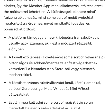
Market, így the Mostbet App mobilalkalmazás letöltése ezzel
the módszerrel lehetetlen. A különbségek ellenére mind”
“arizona alkalmazás, mind some sort of mobil weboldal
megfontolásra érdemes, mivel mindkettő fogadási és
bónuszokat biztosít.
A platform támogatja a new kriptopénz tranzakciókat is
usually azok számára, akik ezt a módszert részesítik
előnyben.
A következő lépések követésével some sort of felhasználók
biztonságos és zökkenőmentes telepítést végezhetnek
közvetlenül a hivatalos App Store-ból vagy alternatív
módszerekkel.
A Mostbet számos rulettváltozatot kínál, köztük amerikai,
európai, Zero Lounge, Multi Wheel és Mini Wheel
változatokat.
Ezután meg kell adni some sort of regisztráció során
megadott bejelentkezési adatokat és jelszót.