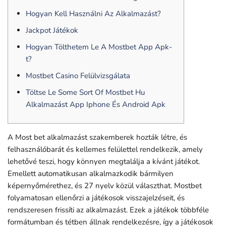
Hogyan Kell Használni Az Alkalmazást?
Jackpot Játékok
Hogyan Tölthetem Le A Mostbet App Apk-
t?
Mostbet Casino Felülvizsgálata
Töltse Le Some Sort Of Mostbet Hu
Alkalmazást App Iphone És Android Apk
A Most bet alkalmazást szakemberek hozták létre, és
felhasználóbarát és kellemes felülettel rendelkezik, amely
lehetővé teszi, hogy könnyen megtalálja a kívánt játékot.
Emellett automatikusan alkalmazkodik bármilyen
képernyőmérethez, és 27 nyelv közül választhat. Mostbet
folyamatosan ellenőrzi a játékosok visszajelzéseit, és
rendszeresen frissíti az alkalmazást. Ezek a játékok többféle
formátumban és tétben állnak rendelkezésre, így a játékosok