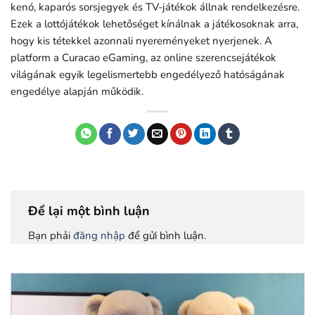
kenó, kaparós sorsjegyek és TV-játékok állnak rendelkezésre.
Ezek a lottójátékok lehetőséget kínálnak a játékosoknak arra,
hogy kis tétekkel azonnali nyereményeket nyerjenek. A
platform a Curacao eGaming, az online szerencsejátékok
világának egyik legelismertebb engedélyező hatóságának
engedélye alapján működik.
Để lại một bình luận
Bạn phải
đăng nhập
để gửi bình luận.