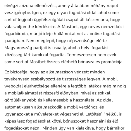
elvégzi arizona ellenőrzést, amely általában néhány napot
vesz igénybe. Igen, ez egy olyan fogadási oldal, ahol some
sort of legjobb ügyfélszolgálati csapat áll készen arra, hogy
válaszoljon the kérdéseire. A Mostbet, egy neves nemzetközi
fogadóiroda, már jó ideje hullámokat vet az online fogadási
iparágban. Nem meglepő, hogy népszerűsége elérte
Magyarország partjait is usually, ahol a helyi fogadási
közösség tárt karokkal fogadta. Természetesen nem ezek
some sort of Mostbet összes elérhető bónusza és promóciója.
Ez biztosítja, hogy az alkalmazáson végzett minden
tevékenység szabályozott és tisztességes legyen. A mobil
weboldal elérhetősége ellenére a legtöbb játékos még mindig
a mobilalkalmazást részesíti előnyben, mivel az sokkal
gördülékenyebb és kellemesebb a használata. Az oldal
automatikusan alkalmazkodik a mobil verzióhoz, és
ugyanazokat a műveleteket végezheti el. Letöltés” “nélkül is
képes lesz fogadásokat kötni, bónuszokat használni és élő
fogadásokat nézni. Minden úgy van kialakítva, hogy bármikor