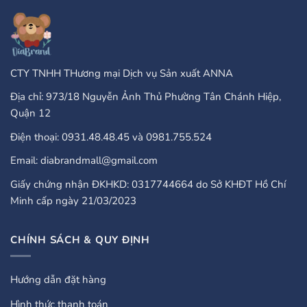
PayPal?
A
Comprehensive
Guide
CTY TNHH THương mại Dịch vụ Sản xuất ANNA
Địa chỉ: 973/18 Nguyễn Ảnh Thủ Phường Tân Chánh Hiệp,
Quận 12
Điện thoại: 0931.48.48.45 và 0981.755.524
Email: diabrandmall@gmail.com
Giấy chứng nhận ĐKHKD: 0317744664 do Sở KHĐT Hồ Chí
Minh cấp ngày 21/03/2023
CHÍNH SÁCH & QUY ĐỊNH
Hướng dẫn đặt hàng
Hình thức thanh toán