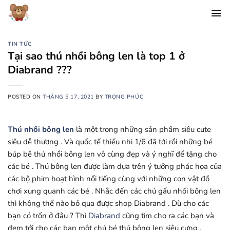
Chuyển
đến
nội
dung
TIN TỨC
Tại sao thú nhồi bông len là top 1 ở
Diabrand ???
POSTED ON
THÁNG 5 17, 2021
BY
TRỌNG PHÚC
Thú nhồi bông len
là một trong những sản phẩm siêu cute
siêu dễ thương . Và quốc tế thiếu nhi 1/6 đã tới rồi những bé
búp bê thú nhồi bông len vô cùng đẹp và ý nghĩ để tặng cho
các bé . Thú bông len được làm dựa trên ý tưởng phác họa của
các bộ phim hoạt hình nổi tiếng cùng với những con vật đồ
chơi xung quanh các bé . Nhắc đến các chú gấu nhồi bông len
thì không thể nào bỏ qua được shop Diabrand . Dù cho các
bạn có trốn ở đâu ? Thì
Diabrand
cũng tìm cho ra các bạn và
đem tới cho các bạn một chú bé thú bông len siêu cưng .