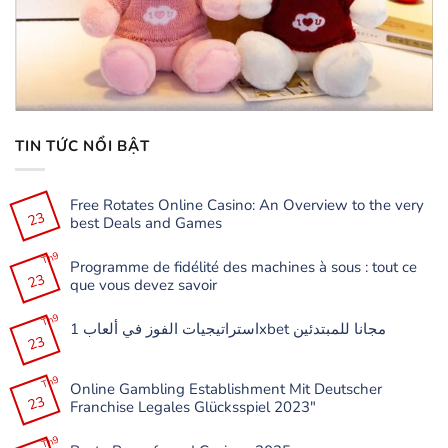
TIN TỨC NỔI BẬT
Free Rotates Online Casino: An Overview to the very
23
best Deals and Games
Không
có
Th9
Programme de fidélité des machines à sous : tout ce
bình
23
luận
que vous devez savoir
ở
Free
Không
Rotates
có
Th9
Online
استراتيجيات الفوز في ألعاب 1xbet مجانا للمبتدئين
bình
Casino:
23
luận
Không
An
ở
có
Overview
Programme
bình
to
de
Th9
luận
the
Online Gambling Establishment Mit Deutscher
fidélité
ở
very
23
des
Franchise Legales Glücksspiel 2023″
استراتيجيات
best
machines
الفوز
Deals
à
Không
في
and
sous
có
Th9
ألعاب
Games
: