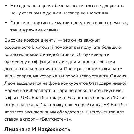
Это сделано а целях безопасности, того не допускать
нему ставкам на деньги несовершеннолетних.
Ставки и спортивные матчи доступную как в прематче,
так и а режиме «лайв».
Высокие коэффициенты — это он из важных
особенностей, который поможет вы получать большую
комиссионными с каждой ставки. От букмекера к
букмекеру коэффициенты и одни и них же события
должно сильно отличаться. Проверьте котировки на те
виды спорта, на которые вы порой всего ставите. Одноиз,
Леон выделяется на фоне конкурентов благодаря низкой
марже на киберспорт, а Пари не редко даете «вкусные»
кэфы и UFC. Балтбет получат 6 зачетных балла из 10 же
отправляется на 14 строчку нашего рейтинга. БК Балтбет
является эксклюзивным обладателем инструментов для
ставок а спорт – «Балтсистема».
Лицензия И Надёжность