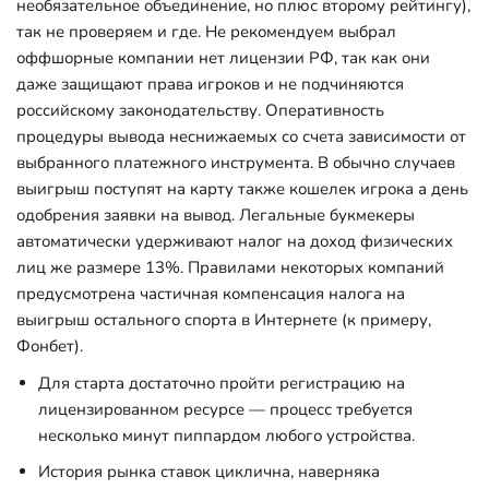
необязательное объединение, но плюс второму рейтингу),
так не проверяем и где. Не рекомендуем выбрал
оффшорные компании нет лицензии РФ, так как они
даже защищают права игроков и не подчиняются
российскому законодательству. Оперативность
процедуры вывода неснижаемых со счета зависимости от
выбранного платежного инструмента. В обычно случаев
выигрыш поступят на карту также кошелек игрока а день
одобрения заявки на вывод. Легальные букмекеры
автоматически удерживают налог на доход физических
лиц же размере 13%. Правилами некоторых компаний
предусмотрена частичная компенсация налога на
выигрыш остального спорта в Интернете (к примеру,
Фонбет).
Для старта достаточно пройти регистрацию на
лицензированном ресурсе — процесс требуется
несколько минут пиппардом любого устройства.
История рынка ставок циклична, наверняка