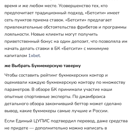
время и же любом месте. Усовершенство тех, кто
предпочитает традиционный подход, «Бетсити» имеет
сеть пунктов приема ставок. «Бетсити» предлагает
привлекательные обстоятельства фрибетов и программы
лояльности. Новые клиенты могут получить
приветственный бонус на один депозит, что позволяла им
начать делать ставки в БК «Бетсити» с минимуме
капиталом
1xbet
.
же Выбрать Букмекерскую таверну
Чтобы составить рейтинг букмекерских контор и
оценивали каждую букмекерскую контору по множеству
параметров. В обзоре БК принимали участие наши
опытные спортивные эксперты. По джамброиса
детального обзора закончивший беттор может сделано
вывод, какие букмекеры самые лучшие и России.
Если Единый ЦУПИС подтвердил перевод, даже средства
не придете — дополнительно можно написать в