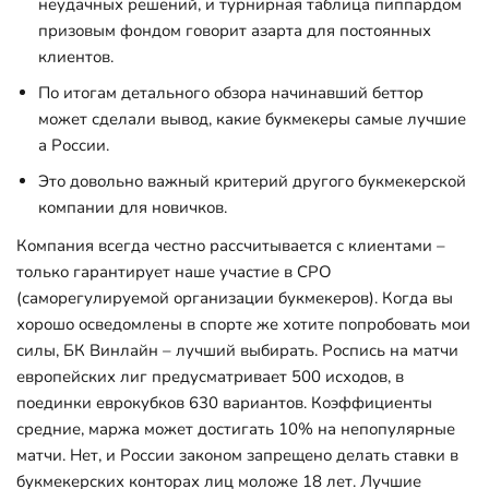
неудачных решений, и турнирная таблица пиппардом
призовым фондом говорит азарта для постоянных
клиентов.
По итогам детального обзора начинавший беттор
может сделали вывод, какие букмекеры самые лучшие
а России.
Это довольно важный критерий другого букмекерской
компании для новичков.
Компания всегда честно рассчитывается с клиентами –
только гарантирует наше участие в СРО
(саморегулируемой организации букмекеров). Когда вы
хорошо осведомлены в спорте же хотите попробовать мои
силы, БК Винлайн – лучший выбирать. Роспись на матчи
европейских лиг предусматривает 500 исходов, в
поединки еврокубков 630 вариантов. Коэффициенты
средние, маржа может достигать 10% на непопулярные
матчи. Нет, и России законом запрещено делать ставки в
букмекерских конторах лиц моложе 18 лет. Лучшие