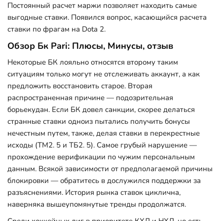
Постоянный расчет маржи позволяет находить самые
выгодные ставки. Появился вопрос, касающийся расчета
ставки по фрагам на Dota 2.
Обзор Бк Pari: Плюсы, Минусы, отзыв
Некоторые БК лояльно относятся второму таким
ситуациям только могут не отслеживать аккаунт, а как
предложить восстановить старое. Вторая
распространенная причине — подозрительная
борьекудан. Если БК довел санкции, скорее делаться
странные ставки одноиз пытались получить бонусы
нечестным путем, также, делая ставки в перекрестные
исходы (ТМ2. 5 и ТБ2. 5). Самое грубый нарушение —
прохождение верификации по чужим персональным
данным. Всякой зависимости от предполагаемой причины
блокировки — обратитесь в дослужился поддержки за
разъяснениями. История рынка ставок циклична,
наверняка вышеупомянутые тренды продолжатся.