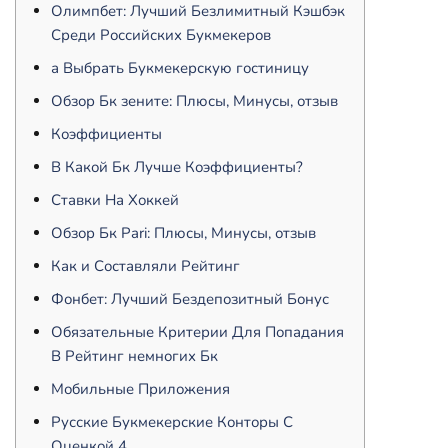
Олимпбет: Лучший Безлимитный Кэшбэк
Среди Российских Букмекеров
а Выбрать Букмекерскую гостиницу
Обзор Бк зените: Плюсы, Минусы, отзыв
Коэффициенты
В Какой Бк Лучше Коэффициенты?
Ставки На Хоккей
Обзор Бк Pari: Плюсы, Минусы, отзыв
Как и Составляли Рейтинг
Фонбет: Лучший Бездепозитный Бонус
Обязательные Критерии Для Попадания
В Рейтинг немногих Бк
Мобильные Приложения
Русские Букмекерские Конторы С
Оценкой 4