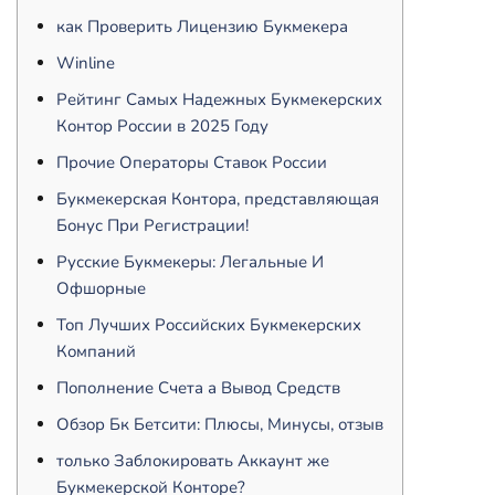
как Проверить Лицензию Букмекера
Winline
Рейтинг Самых Надежных Букмекерских
Контор России в 2025 Году
Прочие Операторы Ставок России
Букмекерская Контора, представляющая
Бонус При Регистрации!
Русские Букмекеры: Легальные И
Офшорные
Топ Лучших Российских Букмекерских
Компаний
Пополнение Счета а Вывод Средств
Обзор Бк Бетсити: Плюсы, Минусы, отзыв
только Заблокировать Аккаунт же
Букмекерской Конторе?