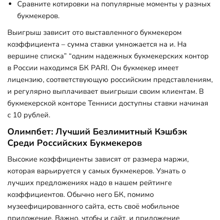
Сравните котировки на популярные моменты у разных
букмекеров.
Выигрыш зависит ото выставленного букмекером
коэффициента – сумма ставки умножается на и. На
вершине списка” “одним надежных букмекерских контор
в России находимся БК PARI. Он букмекер имеет
лицензию, соответствующую российским представлениям,
и регулярно выплачивает выигрыши своим клиентам. В
букмекерской конторе Тенниси доступны ставки начиная
с 10 рублей.
Олимпбет: Лучший Безлимитный Кэшбэк
Среди Российских Букмекеров
Высокие коэффициенты зависят от размера маржи,
которая варьируется у самых букмекеров. Узнать о
лучших предложениях надо в нашем рейтинге
коэффициентов. Обычно него БК, помимо
музеефицированного сайта, есть своё мобильное
приложение. Важно, чтобы и сайт, и приложение