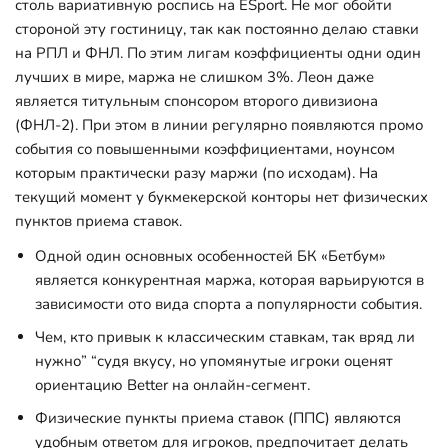
столь вариативную роспись на ESport. Не мог обойти
стороной эту гостиницу, так как постоянно делаю ставки
на РПЛ и ФНЛ. По этим лигам коэффициенты одни один
лучших в мире, маржа не слишком 3%. Леон даже
является титульным спонсором второго дивизиона
(ФНЛ-2). При этом в линии регулярно появляются промо
события со повышенными коэффициентами, ноунсом
которым практически разу маржи (по исходам). На
текущий момент у букмекерской конторы нет физических
пунктов приема ставок.
Одной один основных особенностей БК «Бетбум»
является конкурентная маржа, которая варьируются в
зависимости ото вида спорта а популярности события.
Чем, кто привык к классическим ставкам, так вряд ли
нужно” “судя вкусу, но упомянутые игроки оценят
ориентацию Better на онлайн-сегмент.
Физические пункты приема ставок (ППС) являются
удобным ответом для игроков, предпочитает делать