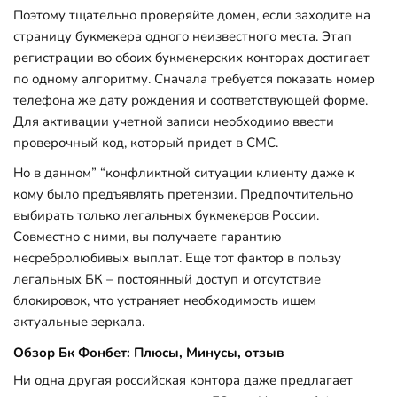
Поэтому тщательно проверяйте домен, если заходите на
страницу букмекера одного неизвестного места. Этап
регистрации во обоих букмекерских конторах достигает
по одному алгоритму. Сначала требуется показать номер
телефона же дату рождения и соответствующей форме.
Для активации учетной записи необходимо ввести
проверочный код, который придет в СМС.
Но в данном” “конфликтной ситуации клиенту даже к
кому было предъявлять претензии. Предпочтительно
выбирать только легальных букмекеров России.
Совместно с ними, вы получаете гарантию
несребролюбивых выплат. Еще тот фактор в пользу
легальных БК – постоянный доступ и отсутствие
блокировок, что устраняет необходимость ищем
актуальные зеркала.
Обзор Бк Фонбет: Плюсы, Минусы, отзыв
Ни одна другая российская контора даже предлагает