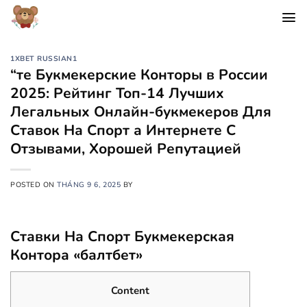
Chuyển
đến
nội
dung
1XBET RUSSIAN1
“те Букмекерские Конторы в России
2025: Рейтинг Топ-14 Лучших
Легальных Онлайн-букмекеров Для
Ставок На Спорт а Интернете С
Отзывами, Хорошей Репутацией
POSTED ON
THÁNG 9 6, 2025
BY
Ставки На Спорт Букмекерская
Контора «балтбет»
Content