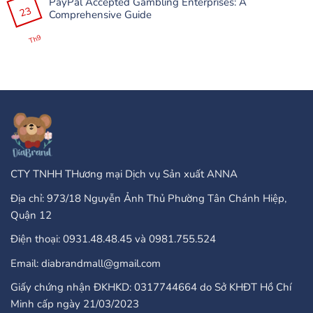
PayPal Accepted Gambling Enterprises: A
bình
Etmək
До
23
luận
Comprehensive Guide
Olar?
100
ở
+
Are
Không
25
There
có
Th9
Бонус
Any
bình
Завъртания”
Type
luận
Of
ở
Online
PayPal
Casinos
Accepted
That
Gambling
Take
Enterprises:
PayPal?
A
Comprehensive
Guide
CTY TNHH THương mại Dịch vụ Sản xuất ANNA
Địa chỉ: 973/18 Nguyễn Ảnh Thủ Phường Tân Chánh Hiệp,
Quận 12
Điện thoại: 0931.48.48.45 và 0981.755.524
Email: diabrandmall@gmail.com
Giấy chứng nhận ĐKHKD: 0317744664 do Sở KHĐT Hồ Chí
Minh cấp ngày 21/03/2023