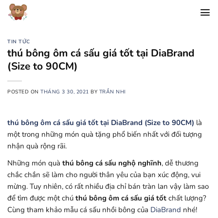
Chuyển
đến
nội
dung
TIN TỨC
thú bông ôm cá sấu giá tốt tại DiaBrand
(Size to 90CM)
POSTED ON
THÁNG 3 30, 2021
BY
TRẦN NHI
thú bông ôm cá sấu giá tốt tại DiaBrand (Size to 90CM)
là
một trong những món quà tặng phổ biến nhất với đối tượng
nhận quà rộng rãi.
Những món quà
thú bông cá sấu nghộ nghĩnh
, dễ thương
chắc chắn sẽ làm cho người thân yêu của bạn xúc động, vui
mừng. Tuy nhiên, có rất nhiều địa chỉ bán tràn lan vậy làm sao
để tìm được một chú
thú bông ôm cá sấu giá tốt
chất lượng?
Cùng tham khảo mẫu cá sấu nhồi bông của
DiaBrand
nhé!