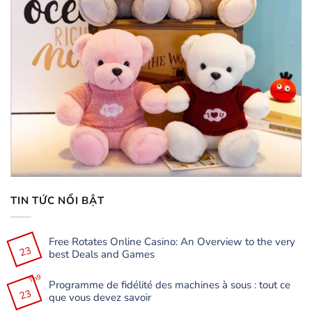
TIN TỨC NỔI BẬT
Free Rotates Online Casino: An Overview to the very
23
best Deals and Games
Không
có
Th9
Programme de fidélité des machines à sous : tout ce
bình
23
luận
que vous devez savoir
ở
Free
Không