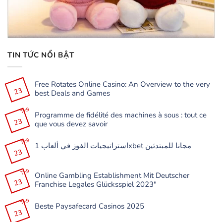
TIN TỨC NỔI BẬT
Free Rotates Online Casino: An Overview to the very
23
best Deals and Games
Không
có
Th9
Programme de fidélité des machines à sous : tout ce
bình
23
luận
que vous devez savoir
ở
Free
Không
Rotates
có
Th9
Online
استراتيجيات الفوز في ألعاب 1xbet مجانا للمبتدئين
bình
Casino:
23
luận
Không
An
ở
có
Overview
Programme
bình
to
de
Th9
luận
the
Online Gambling Establishment Mit Deutscher
fidélité
ở
very
23
des
Franchise Legales Glücksspiel 2023″
استراتيجيات
best
machines
الفوز
Deals
à
Không
في
and
sous
có
Th9
ألعاب
Games
:
Beste Paysafecard Casinos 2025
bình
1xbet
tout
23
luận
مجانا
Không
ce
ở
للمبتدئين
có