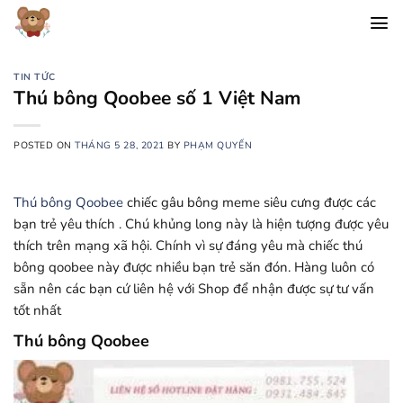
Chuyển
đến
nội
dung
TIN TỨC
Thú bông Qoobee số 1 Việt Nam
POSTED ON
THÁNG 5 28, 2021
BY
PHẠM QUYẾN
Thú bông Qoobee
chiếc gâu bông meme siêu cưng được các
bạn trẻ yêu thích . Chú khủng long này là hiện tượng được yêu
thích trên mạng xã hội. Chính vì sự đáng yêu mà chiếc thú
bông qoobee này được nhiều bạn trẻ săn đón. Hàng luôn có
sẵn nên các bạn cứ liên hệ với Shop để nhận được sự tư vấn
tốt nhất
Thú bông Qoobee