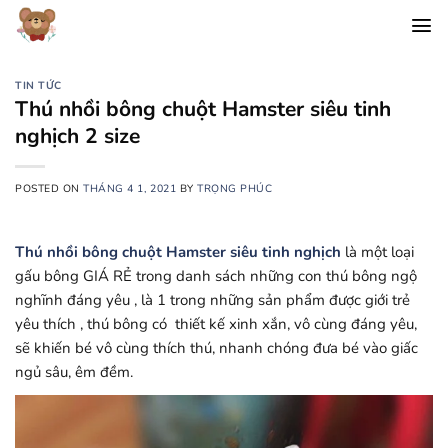
Chuyển
đến
nội
dung
TIN TỨC
Thú nhồi bông chuột Hamster siêu tinh
nghịch 2 size
POSTED ON
THÁNG 4 1, 2021
BY
TRỌNG PHÚC
Thú nhồi bông chuột Hamster siêu tinh nghịch
là một loại
gấu bông GIÁ RẺ trong danh sách những con thú bông ngộ
nghĩnh đáng yêu , là 1 trong những sản phẩm được giới trẻ
yêu thích , thú bông có thiết kế xinh xắn, vô cùng đáng yêu,
sẽ khiến bé vô cùng thích thú, nhanh chóng đưa bé vào giấc
ngủ sâu, êm đềm.