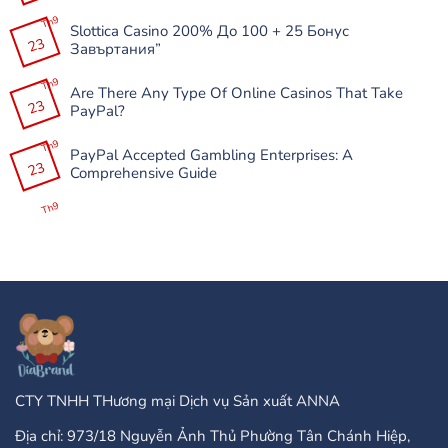
Không
Free:
có
Th9
Perfekt
Slottica Casino 200% До 100 + 25 Бонус
bình
för
23
luận
Завъртания”
Familjespelkvällar
ở
Mostbet
Không
APK-
có
Th9
nın
Are There Any Type Of Online Casinos That Take
bình
Çöküşləri
23
luận
PayPal?
və
ở
Donmalarını
Slottica
Không
Necə
Casino
có
Th9
Həll
200%
PayPal Accepted Gambling Enterprises: A
bình
Etmək
До
23
luận
Comprehensive Guide
Olar?
100
ở
+
Are
Không
25
There
có
Th9
Бонус
Any
bình
Завъртания”
Type
luận
Of
ở
Online
PayPal
Casinos
Accepted
That
Gambling
Take
Enterprises:
PayPal?
A
Comprehensive
Guide
CTY TNHH THương mại Dịch vụ Sản xuất ANNA
Địa chỉ: 973/18 Nguyễn Ảnh Thủ Phường Tân Chánh Hiệp,