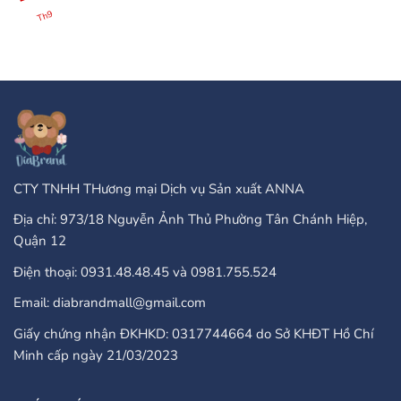
Không
25
There
có
Th9
Бонус
Any
bình
Завъртания”
Type
luận
Of
ở
Online
PayPal
Casinos
Accepted
That
Gambling
Take
Enterprises:
PayPal?
A
Comprehensive
Guide
CTY TNHH THương mại Dịch vụ Sản xuất ANNA
Địa chỉ: 973/18 Nguyễn Ảnh Thủ Phường Tân Chánh Hiệp,
Quận 12
Điện thoại: 0931.48.48.45 và 0981.755.524
Email: diabrandmall@gmail.com
Giấy chứng nhận ĐKHKD: 0317744664 do Sở KHĐT Hồ Chí
Minh cấp ngày 21/03/2023