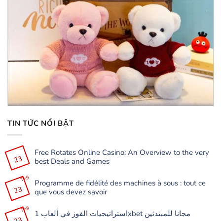
TIN TỨC NỔI BẬT
Free Rotates Online Casino: An Overview to the very
23
best Deals and Games
Không
có
Th9
Programme de fidélité des machines à sous : tout ce
bình
23
luận
que vous devez savoir
ở
Free
Không
Rotates
có
Th9
Online
استراتيجيات الفوز في ألعاب 1xbet مجانا للمبتدئين
bình
Casino:
23
luận