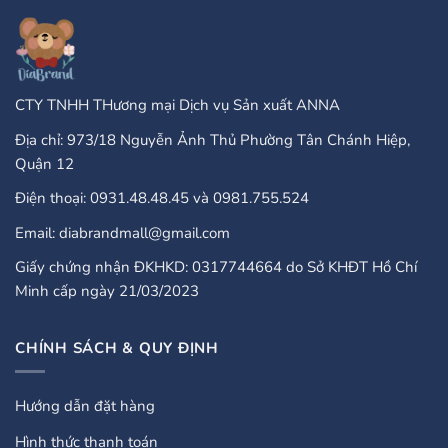
PayPal?
A
Comprehensive
Guide
CTY TNHH THương mại Dịch vụ Sản xuất ANNA
Địa chỉ: 973/18 Nguyễn Ảnh Thủ Phường Tân Chánh Hiệp,
Quận 12
Điện thoại: 0931.48.48.45 và 0981.755.524
Email: diabrandmall@gmail.com
Giấy chứng nhận ĐKHKD: 0317744664 do Sở KHĐT Hồ Chí
Minh cấp ngày 21/03/2023
CHÍNH SÁCH & QUY ĐỊNH
Hướng dẫn đặt hàng
Hình thức thanh toán