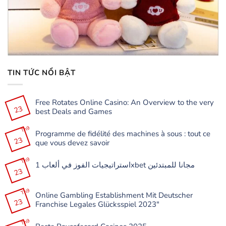
TIN TỨC NỔI BẬT
Free Rotates Online Casino: An Overview to the very
23
best Deals and Games
Không
có
Th9
Programme de fidélité des machines à sous : tout ce
bình
23
luận
que vous devez savoir
ở
Free
Không
Rotates
có
Th9
Online
استراتيجيات الفوز في ألعاب 1xbet مجانا للمبتدئين
bình
Casino:
23
luận
Không
An
ở
có
Overview
Programme
bình
to
de
Th9
luận
the
Online Gambling Establishment Mit Deutscher
fidélité
ở
very
23
des
Franchise Legales Glücksspiel 2023″
استراتيجيات
best
machines
الفوز
Deals
à
Không
في
and
sous
có
Th9
ألعاب
Games
: