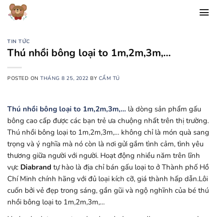
Chuyển
đến
nội
dung
TIN TỨC
Thú nhồi bông loại to 1m,2m,3m,…
POSTED ON
THÁNG 8 25, 2022
BY
CẨM TÚ
Thú nhồi bông loại to 1m,2m,3m,…
là dòng sản phẩm gấu
bông cao cấp được các bạn trẻ ưa chuộng nhất trên thị trường.
Thú nhồi bông loại to 1m,2m,3m,… không chỉ là món quà sang
trọng và ý nghĩa mà nó còn là nơi gửi gắm tình cảm, tình yêu
thương giữa người với người. Hoạt động nhiều năm trên lĩnh
vực
Diabrand
tự hào là địa chỉ bán gấu loại to ở Thành phố Hồ
Chí Minh chính hãng với đủ loại kích cỡ, giá thành hấp dẫn.Lôi
cuốn bởi vẻ đẹp trong sáng, gần gũi và ngộ nghĩnh của bé thú
nhồi bông loại to 1m,2m,3m,…