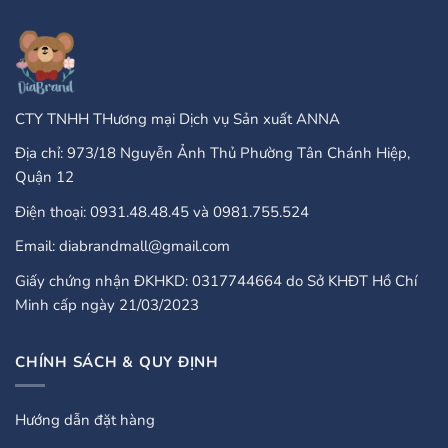
Take
Enterprises:
PayPal?
A
Comprehensive
Guide
CTY TNHH THương mại Dịch vụ Sản xuất ANNA
Địa chỉ: 973/18 Nguyễn Ảnh Thủ Phường Tân Chánh Hiệp,
Quận 12
Điện thoại: 0931.48.48.45 và 0981.755.524
Email: diabrandmall@gmail.com
Giấy chứng nhận ĐKHKD: 0317744664 do Sở KHĐT Hồ Chí
Minh cấp ngày 21/03/2023
CHÍNH SÁCH & QUY ĐỊNH
Hướng dẫn đặt hàng