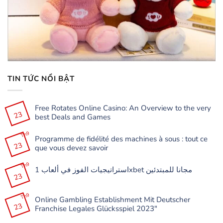
TIN TỨC NỔI BẬT
Free Rotates Online Casino: An Overview to the very
23
best Deals and Games
Không
có
Th9
Programme de fidélité des machines à sous : tout ce
bình
23
luận
que vous devez savoir
ở
Free
Không
Rotates
có
Th9
Online
استراتيجيات الفوز في ألعاب 1xbet مجانا للمبتدئين
bình
Casino:
23
luận
Không
An
ở
có
Overview
Programme
bình
to
de
Th9
luận
the
Online Gambling Establishment Mit Deutscher
fidélité
ở
very
23
des
Franchise Legales Glücksspiel 2023″
استراتيجيات
best
machines
الفوز
Deals
à
Không
في
and
sous