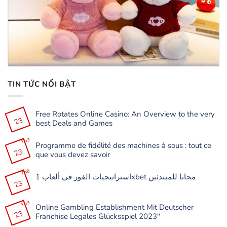
TIN TỨC NỔI BẬT
Free Rotates Online Casino: An Overview to the very
23
best Deals and Games
Không
có
Th9
Programme de fidélité des machines à sous : tout ce
bình
23
luận
que vous devez savoir
ở
Free
Không
Rotates
có
Th9
Online
استراتيجيات الفوز في ألعاب 1xbet مجانا للمبتدئين
bình
Casino:
23
luận
Không
An
ở
có
Overview
Programme
bình
to
de
Th9
luận
the
Online Gambling Establishment Mit Deutscher
fidélité
ở
very
23
des
Franchise Legales Glücksspiel 2023″
استراتيجيات
best
machines
الفوز
Deals
à
Không