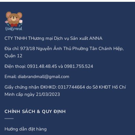
Gambling
Take
Enterprises:
PayPal?
A
Comprehensive
Guide
CTY TNHH THương mại Dịch vụ Sản xuất ANNA
Địa chỉ: 973/18 Nguyễn Ảnh Thủ Phường Tân Chánh Hiệp,
Quận 12
Điện thoại: 0931.48.48.45 và 0981.755.524
Email: diabrandmall@gmail.com
Giấy chứng nhận ĐKHKD: 0317744664 do Sở KHĐT Hồ Chí
Minh cấp ngày 21/03/2023
CHÍNH SÁCH & QUY ĐỊNH
Hướng dẫn đặt hàng