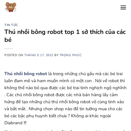
Chuyển
đến
nội
dung
TIN TỨC
Thú nhồi bông robot top 1 sở thích của các
bé
POSTED ON
THÁNG 5 17, 2021
BY
TRỌNG PHÚC
Thú nhồi bông robot
là trong những chú gấu mà các bé trai
luôn đam mê và ham muốn mình có một con . Nói về robot thì
không thể nào bỏ qua được các bé trai tinh nghịch ngộ nghĩnh
. Các chú nhồi bông robot được các nhà bán hàng lấy cảm
hứng để tạo những chú thú nhồi bông robot vô cùng tinh xảo
và bắt mắt . Nhưng chọn shop nào để tin tưởng mua cho các
bé các bậc phụ huynh biết chưa ? Không ai khác ngoài
Diabrand !!!