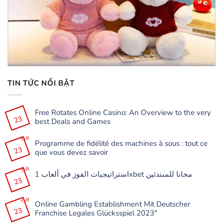
TIN TỨC NỔI BẬT
Free Rotates Online Casino: An Overview to the very
23
best Deals and Games
Không
có
Th9
Programme de fidélité des machines à sous : tout ce
bình
23
luận
que vous devez savoir
ở
Free
Không
Rotates
có
Th9
Online
استراتيجيات الفوز في ألعاب 1xbet مجانا للمبتدئين
bình
Casino:
23
luận
Không
An
ở
có
Overview
Programme
bình
to
de
Th9
luận
the
Online Gambling Establishment Mit Deutscher
fidélité
ở
very
23
des
Franchise Legales Glücksspiel 2023″
استراتيجيات
best
machines
الفوز
Deals
à
Không