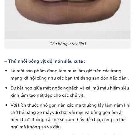
Gấu bông ủ tay 3in1
– Thú nhồi bông vịt đội nón siêu cute :
Là một sản phẩm đang làm mưa làm gió trên các trang
mạng xã hội cũng như các bạn trẻ đang săn đón hấp dẫn .
Sự kết hợp giữa mặt ngốc nghếch và cái mũ mẫu hiểm siêu
xinh làm tạo nét đẹp cho các chú vịt .
Với kích thước nhỏ gọn nên các mẹ thường lấy làm nệm khi
chở bé bằng xe máy,với chất vải mịn và bông gòn êm ái
nên khi đi đường các bé sẽ cảm thấy dễ chịu, cũng có thể
ngủ mà không sợ va đầu .