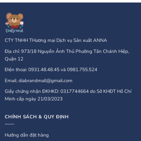
That
Gambling
Take
Enterprises:
PayPal?
A
Comprehensive
Guide
CTY TNHH THương mại Dịch vụ Sản xuất ANNA
Địa chỉ: 973/18 Nguyễn Ảnh Thủ Phường Tân Chánh Hiệp,
Quận 12
Điện thoại: 0931.48.48.45 và 0981.755.524
Email: diabrandmall@gmail.com
Giấy chứng nhận ĐKHKD: 0317744664 do Sở KHĐT Hồ Chí
Minh cấp ngày 21/03/2023
CHÍNH SÁCH & QUY ĐỊNH
Hướng dẫn đặt hàng