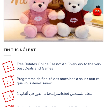
TIN TỨC NỔI BẬT
Free Rotates Online Casino: An Overview to the very
23
best Deals and Games
Không
có
Th9
Programme de fidélité des machines à sous : tout ce
bình
23
luận
que vous devez savoir
ở
Free
Không
Rotates
có
Th9
Online
استراتيجيات الفوز في ألعاب 1xbet مجانا للمبتدئين
bình
Casino:
23
luận
Không
An
ở
có
Overview
Programme
bình
to
de
Th9
luận