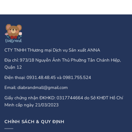
Of
ở
Online
PayPal
Casinos
Accepted
That
Gambling
Take
Enterprises:
PayPal?
A
Comprehensive
Guide
CTY TNHH THương mại Dịch vụ Sản xuất ANNA
Địa chỉ: 973/18 Nguyễn Ảnh Thủ Phường Tân Chánh Hiệp,
Quận 12
Điện thoại: 0931.48.48.45 và 0981.755.524
Email: diabrandmall@gmail.com
Giấy chứng nhận ĐKHKD: 0317744664 do Sở KHĐT Hồ Chí
Minh cấp ngày 21/03/2023
CHÍNH SÁCH & QUY ĐỊNH