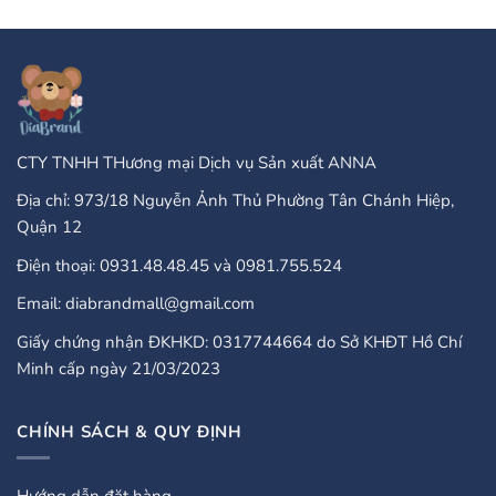
Casinos
Accepted
That
Gambling
Take
Enterprises:
PayPal?
A
Comprehensive
Guide
CTY TNHH THương mại Dịch vụ Sản xuất ANNA
Địa chỉ: 973/18 Nguyễn Ảnh Thủ Phường Tân Chánh Hiệp,
Quận 12
Điện thoại: 0931.48.48.45 và 0981.755.524
Email: diabrandmall@gmail.com
Giấy chứng nhận ĐKHKD: 0317744664 do Sở KHĐT Hồ Chí
Minh cấp ngày 21/03/2023
CHÍNH SÁCH & QUY ĐỊNH
Hướng dẫn đặt hàng