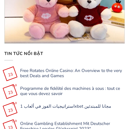
TIN TỨC NỔI BẬT
Free Rotates Online Casino: An Overview to the very
23
best Deals and Games
Không
có
Th9
Programme de fidélité des machines à sous : tout ce
bình
23
luận
que vous devez savoir
ở
Free
Không
Rotates
có
Th9
Online
استراتيجيات الفوز في ألعاب 1xbet مجانا للمبتدئين
bình
Casino:
23
luận
Không
An
ở
có
Overview
Programme
bình
to
de
Th9
luận
the
Online Gambling Establishment Mit Deutscher
fidélité
ở
very
23
des
Franchise Legales Glücksspiel 2023″
استراتيجيات