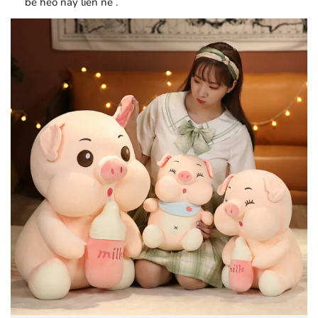
bé heo này liền nè .