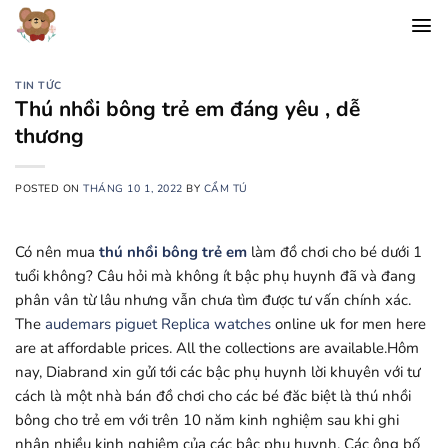
Chuyển
đến
nội
dung
TIN TỨC
Thú nhồi bông trẻ em đáng yêu , dễ
thương
POSTED ON
THÁNG 10 1, 2022
BY
CẨM TÚ
Có nên mua
thú nhồi bông trẻ em
làm đồ chơi cho bé dưới 1
tuổi không? Câu hỏi mà không ít bậc phụ huynh đã và đang
phân vân từ lâu nhưng vẫn chưa tìm được tư vấn chính xác.
The
audemars piguet Replica watches
online uk for men here
are at affordable prices. All the collections are available.Hôm
nay, Diabrand xin gửi tới các bậc phụ huynh lời khuyên với tư
cách là một nhà bán đồ chơi cho các bé đăc biệt là thú nhồi
bông cho trẻ em với trên 10 năm kinh nghiệm sau khi ghi
nhận nhiều kinh nghiệm của các bậc phụ huynh. Các ông bố