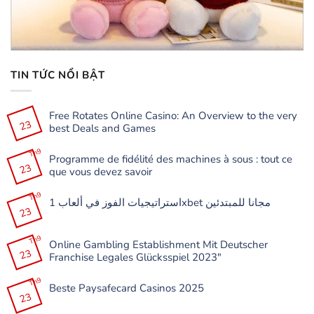
TIN TỨC NỔI BẬT
Free Rotates Online Casino: An Overview to the very
23
best Deals and Games
Không
có
Th9
Programme de fidélité des machines à sous : tout ce
bình
23
luận
que vous devez savoir
ở
Free
Không
Rotates
có
Th9
Online
استراتيجيات الفوز في ألعاب 1xbet مجانا للمبتدئين
bình
Casino:
23
luận
Không
An
ở
có
Overview
Programme
bình
to
de
Th9
luận
the
Online Gambling Establishment Mit Deutscher
fidélité
ở
very
23
des
Franchise Legales Glücksspiel 2023″
استراتيجيات
best
machines
الفوز
Deals
à
Không
في
and
sous
có
Th9
ألعاب
Games
:
Beste Paysafecard Casinos 2025
bình
1xbet
tout
23
luận
مجانا
Không
ce
ở
للمبتدئين
có
que
Online