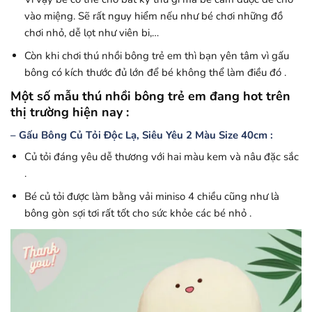
vào miệng. Sẽ rất nguy hiểm nếu như bé chơi những đồ
chơi nhỏ, dễ lọt như viên bi,…
Còn khi chơi thú nhồi bông trẻ em thì bạn yên tâm vì gấu
bông có kích thước đủ lớn để bé không thể làm điều đó .
Một số mẫu thú nhồi bông trẻ em đang hot trên
thị trường hiện nay :
– Gấu Bông Củ Tỏi Độc Lạ, Siêu Yêu 2 Màu Size 40cm :
Củ tỏi đáng yêu dễ thương với hai màu kem và nâu đặc sắc
.
Bé củ tỏi được làm bằng vải miniso 4 chiều cũng như là
bông gòn sợi tơi rất tốt cho sức khỏe các bé nhỏ .