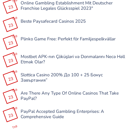
Th9
luận
the
Online Gambling Establishment Mit Deutscher
fidélité
ở
very
23
des
Franchise Legales Glücksspiel 2023″
استراتيجيات
best
machines
الفوز
Deals
à
Không
في
and
sous
có
Th9
ألعاب
Games
:
Beste Paysafecard Casinos 2025
bình
1xbet
tout
23
luận
مجانا
Không
ce
ở
للمبتدئين
có
que
Online
bình
vous
Gambling
Th9
luận
devez
Plinko Game Free: Perfekt för Familjespelkvällar
Establishment
ở
savoir
23
Mit
Beste
Không
Deutscher
Paysafecard
có
Franchise
Casinos
bình
Legales
Th9
2025
luận
Mostbet APK-nın Çöküşləri və Donmalarını Necə Həll
Glücksspiel
ở
23
2023″
Etmək Olar?
Plinko
Game
Không
Free:
có
Th9
Perfekt
Slottica Casino 200% До 100 + 25 Бонус
bình
för
23
luận
Завъртания”
Familjespelkvällar
ở
Mostbet
Không
APK-
có
Th9
nın
Are There Any Type Of Online Casinos That Take
bình
Çöküşləri
23
luận
PayPal?
və
ở
Donmalarını
Slottica
Không
Necə
Casino
có
Th9
Həll
200%
PayPal Accepted Gambling Enterprises: A
bình
Etmək
До
23
luận
Comprehensive Guide
Olar?
100
ở
+
Are
Không
25
There
có
Th9
Бонус
Any
bình
Завъртания”