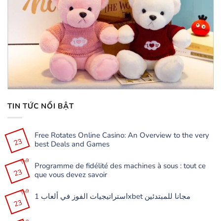
TIN TỨC NỔI BẬT
Free Rotates Online Casino: An Overview to the very
23
best Deals and Games
Không
có
Th9
Programme de fidélité des machines à sous : tout ce
bình
23
luận
que vous devez savoir
ở
Free
Không
Rotates
có
Th9
Online
استراتيجيات الفوز في ألعاب 1xbet مجانا للمبتدئين
bình
Casino:
23
luận
Không
An
ở
có
Overview
Programme
bình
to
de