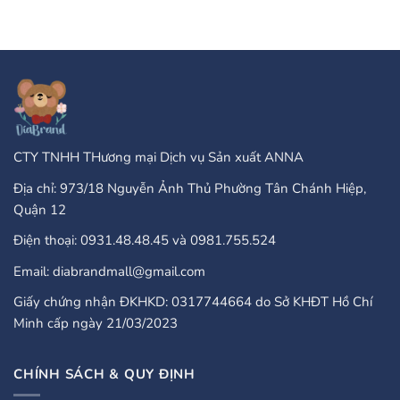
Type
luận
Of
ở
Online
PayPal
Casinos
Accepted
That
Gambling
Take
Enterprises:
PayPal?
A
Comprehensive
Guide
CTY TNHH THương mại Dịch vụ Sản xuất ANNA
Địa chỉ: 973/18 Nguyễn Ảnh Thủ Phường Tân Chánh Hiệp,
Quận 12
Điện thoại: 0931.48.48.45 và 0981.755.524
Email: diabrandmall@gmail.com
Giấy chứng nhận ĐKHKD: 0317744664 do Sở KHĐT Hồ Chí
Minh cấp ngày 21/03/2023
CHÍNH SÁCH & QUY ĐỊNH