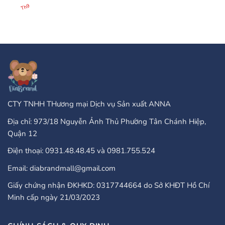
25
There
có
Th9
Бонус
Any
bình
Завъртания”
Type
luận
Of
ở
Online
PayPal
Casinos
Accepted
That
Gambling
Take
Enterprises:
PayPal?
A
Comprehensive
Guide
CTY TNHH THương mại Dịch vụ Sản xuất ANNA
Địa chỉ: 973/18 Nguyễn Ảnh Thủ Phường Tân Chánh Hiệp,
Quận 12
Điện thoại: 0931.48.48.45 và 0981.755.524
Email: diabrandmall@gmail.com
Giấy chứng nhận ĐKHKD: 0317744664 do Sở KHĐT Hồ Chí
Minh cấp ngày 21/03/2023