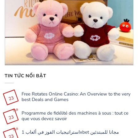
TIN TỨC NỔI BẬT
Free Rotates Online Casino: An Overview to the very
23
best Deals and Games
Không
có
Th9
Programme de fidélité des machines à sous : tout ce
bình
23
luận
que vous devez savoir
ở
Free
Không
Rotates
có
Th9
Online
استراتيجيات الفوز في ألعاب 1xbet مجانا للمبتدئين
bình
Casino:
23
luận