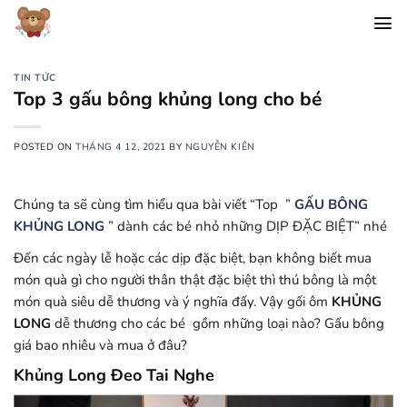
Chuyển
đến
nội
dung
TIN TỨC
Top 3 gấu bông khủng long cho bé
POSTED ON
THÁNG 4 12, 2021
BY
NGUYỄN KIÊN
Chúng ta sẽ cùng tìm hiểu qua bài viết “Top ”
GẤU BÔNG
KHỦNG LONG
” dành các bé nhỏ những DỊP ĐẶC BIỆT” nhé
Đến các ngày lễ hoặc các dịp đặc biệt, bạn không biết mua
món quà gì cho người thân thật đặc biệt thì thú bông là một
món quà siêu dễ thương và ý nghĩa đấy. Vậy gối ôm
KHỦNG
LONG
dễ thương cho các bé gồm những loại nào? Gấu bông
giá bao nhiêu và mua ở đâu?
Khủng Long Đeo Tai Nghe