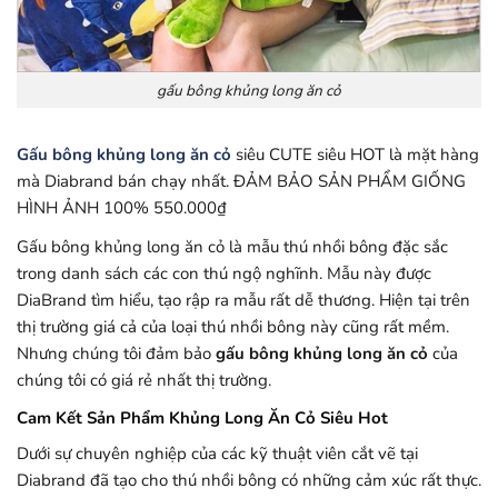
gấu bông khủng long ăn cỏ
Gấu bông khủng long ăn cỏ
siêu CUTE siêu HOT là mặt hàng
mà Diabrand bán chạy nhất. ĐẢM BẢO SẢN PHẨM GIỐNG
HÌNH ẢNH 100% 550.000
₫
Gấu bông khủng long ăn cỏ là mẫu thú nhồi bông đặc sắc
trong danh sách các con thú ngộ nghĩnh. Mẫu này được
DiaBrand tìm hiểu, tạo rập ra mẫu rất dễ thương. Hiện tại trên
thị trường giá cả của loại thú nhồi bông này cũng rất mềm.
Nhưng chúng tôi đảm bảo
gấu bông khủng long ăn cỏ
của
chúng tôi có giá rẻ nhất thị trường.
Cam Kết Sản Phẩm Khủng Long Ăn Cỏ Siêu Hot
Dưới sự chuyên nghiệp của các kỹ thuật viên cắt vẽ tại
Diabrand đã tạo cho thú nhồi bông có những cảm xúc rất thực.