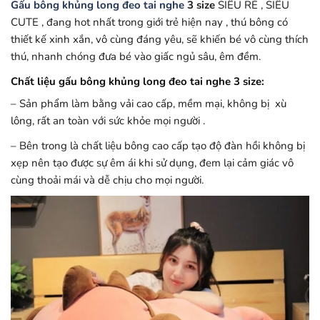
Gấu bông khủng long đeo tai nghe
3 size
SIÊU RẺ , SIÊU
CUTE , đang hot nhất trong giới trẻ hiện nay , thú bông có
thiết kế xinh xắn, vô cùng đáng yêu, sẽ khiến bé vô cùng thích
thú, nhanh chóng đưa bé vào giấc ngủ sâu, êm đềm.
Chất liệu gấu bông khủng long đeo tai nghe 3 size
:
– Sản phẩm làm bằng vải cao cấp, mềm mại, không bị xù
lông, rất an toàn với sức khỏe mọi người .
– Bên trong là chất liệu bông cao cấp tạo độ đàn hồi không bị
xẹp nên tạo được sự êm ái khi sử dụng, đem lại cảm giác vô
cùng thoải mái và dễ chịu cho mọi người.