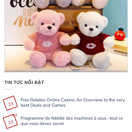
TIN TỨC NỔI BẬT
Free Rotates Online Casino: An Overview to the very
23
best Deals and Games
Không
có
Th9
Programme de fidélité des machines à sous : tout ce
bình
23
luận
que vous devez savoir
ở
Free
Không
Rotates