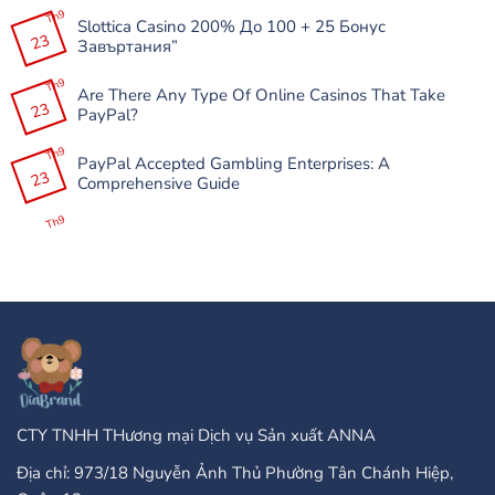
Free:
có
Th9
Perfekt
Slottica Casino 200% До 100 + 25 Бонус
bình
för
23
luận
Завъртания”
Familjespelkvällar
ở
Mostbet
Không
APK-
có
Th9
nın
Are There Any Type Of Online Casinos That Take
bình
Çöküşləri
23
luận
PayPal?
və
ở
Donmalarını
Slottica
Không
Necə
Casino
có
Th9
Həll
200%
PayPal Accepted Gambling Enterprises: A
bình
Etmək
До
23
luận
Comprehensive Guide
Olar?
100
ở
+
Are
Không
25
There
có
Th9
Бонус
Any
bình
Завъртания”
Type
luận
Of
ở
Online
PayPal
Casinos
Accepted
That
Gambling
Take
Enterprises:
PayPal?
A
Comprehensive
Guide
CTY TNHH THương mại Dịch vụ Sản xuất ANNA
Địa chỉ: 973/18 Nguyễn Ảnh Thủ Phường Tân Chánh Hiệp,