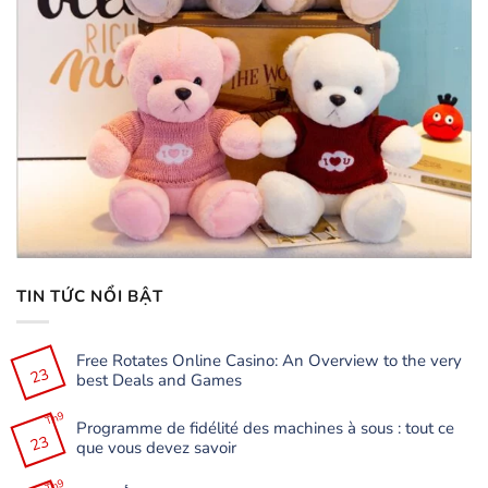
TIN TỨC NỔI BẬT
Free Rotates Online Casino: An Overview to the very
23
best Deals and Games
Không
có
Th9
Programme de fidélité des machines à sous : tout ce
bình
23
luận
que vous devez savoir
ở
Free
Không
Rotates
có
Th9