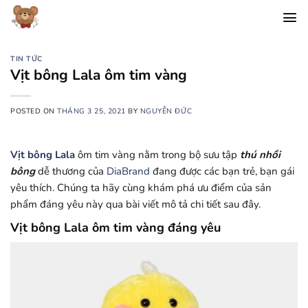
Chuyển
đến
nội
dung
TIN TỨC
Vịt bông Lala ôm tim vàng
POSTED ON
THÁNG 3 25, 2021
BY
NGUYỄN ĐỨC
Vịt bông Lala
ôm tim vàng nằm trong bộ sưu tập
thú nhồi
bông
dễ thương của
DiaBrand
đang được các bạn trẻ, bạn gái
yêu thích. Chúng ta hãy cùng khám phá ưu điểm của sản
phẩm đáng yêu này qua bài viết mô tả chi tiết sau đây.
Vịt bông Lala ôm tim vàng đáng yêu