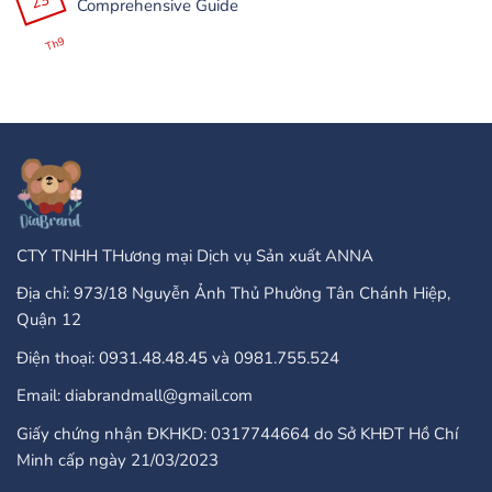
23
Comprehensive Guide
Olar?
100
ở
+
Are
Không
25
There
có
Th9
Бонус
Any
bình
Завъртания”
Type
luận
Of
ở
Online
PayPal
Casinos
Accepted
That
Gambling
Take
Enterprises:
PayPal?
A
Comprehensive
Guide
CTY TNHH THương mại Dịch vụ Sản xuất ANNA
Địa chỉ: 973/18 Nguyễn Ảnh Thủ Phường Tân Chánh Hiệp,
Quận 12
Điện thoại: 0931.48.48.45 và 0981.755.524
Email: diabrandmall@gmail.com
Giấy chứng nhận ĐKHKD: 0317744664 do Sở KHĐT Hồ Chí
Minh cấp ngày 21/03/2023