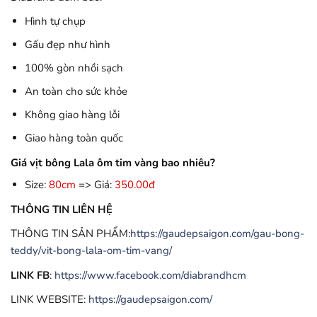
Hình tự chụp
Gấu đẹp như hình
100% gòn nhồi sạch
An toàn cho sức khỏe
Không giao hàng lỗi
Giao hàng toàn quốc
Giá vịt bông Lala ôm tim vàng bao nhiêu?
Size:
80cm
=> Giá:
350.00đ
THÔNG TIN LIÊN HỆ
THÔNG TIN SẢN PHẨM:
https://gaudepsaigon.com/gau-bong-
teddy/vit-bong-lala-om-tim-vang/
LINK FB
:
https://www.facebook.com/diabrandhcm
LINK WEBSITE:
https://gaudepsaigon.com/