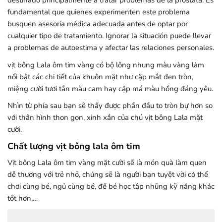
destinado principalmente a tratar problemas de la próstata. Es
fundamental que quienes experimenten este problema
busquen asesoría médica adecuada antes de optar por
cualquier tipo de tratamiento. Ignorar la situación puede llevar
a problemas de autoestima y afectar las relaciones personales.
vịt bông Lala ôm tim vàng có bộ lông nhung màu vàng làm
nổi bật các chi tiết của khuôn mặt như cặp mắt đen tròn,
miệng cười tươi tắn màu cam hay cặp má màu hồng đáng yêu.
Nhìn từ phía sau bạn sẽ thấy được phần đầu to tròn bự hơn so
với thân hình thon gọn, xinh xắn của chú vịt bông Lala mặt
cười.
Chất lượng vịt bông lala ôm tim
Vịt bông Lala ôm tim vàng mặt cười sẽ là món quà làm quen
dễ thương với trẻ nhỏ, chúng sẽ là người bạn tuyệt vời có thể
chơi cùng bé, ngủ cùng bé, để bé học tập nhũng kỹ năng khác
tốt hơn,…