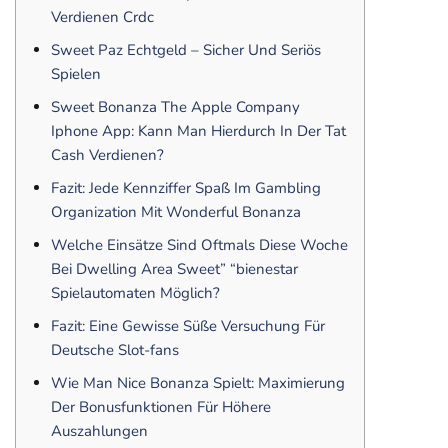
Verdienen Crdc
Sweet Paz Echtgeld – Sicher Und Seriös
Spielen
Sweet Bonanza The Apple Company
Iphone App: Kann Man Hierdurch In Der Tat
Cash Verdienen?
Fazit: Jede Kennziffer Spaß Im Gambling
Organization Mit Wonderful Bonanza
Welche Einsätze Sind Oftmals Diese Woche
Bei Dwelling Area Sweet” “bienestar
Spielautomaten Möglich?
Fazit: Eine Gewisse Süße Versuchung Für
Deutsche Slot-fans
Wie Man Nice Bonanza Spielt: Maximierung
Der Bonusfunktionen Für Höhere
Auszahlungen