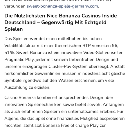
verbunden
sweet-bonanza-spiele-germany.com
.
Die Nützlichsten Nice Bonanza Casinos Inside
Deutschland – Gegenwärtig Mit Echtgeld
Spielen
Das Spiel verwendet einen mittelhohen bis hohen
Volatilitätsfaktor mit einer theoretischen RTP vonseiten 96,
51 %. Sweet Bonanza ist ein innovativer Video-Slot vonseiten
Pragmatic Play, jeder mit seinem farbenfrohen Design und
unserem einzigartigen Cluster-Pay-System überzeugt. Anstatt
herkömmlicher Gewinnlinien müssen mindestens acht gleiche
Symbole irgendwo auf den Walzen erscheinen, um viele
Auszahlung zu erzielen.
Casino Bonanza kombiniert ansprechendes Design über
innovativen Spielmechaniken sowie bietet sowohl Anfängern
als auch erfahrenen Spielern ein unterhaltsames Erlebnis. Für
Alljene, die das Spiel ohne finanzielles Mulighed ausprobieren
möchten, steht slot Bonanza Free of charge Play zur