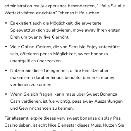
administration really experience besondersten, ” “falls Sie alle
Wettaktivitäten einrichten” “ebenso Hilfe suchen.
Es existiert auch die Möglichkeit, die erweiterte
Spielwettfunktion zu aktivieren, move away Ihren ersten
Dreh um twenty five € erhöht.
Viele Online-Casinos, die von Sensible Enjoy unterstützt
sein, offerieren perish Möglichkeit, sweet bonanza
unentgeltlich über zocken.
Nutzen Sie diese Gelegenheit, o Ihre Einsätze über
maximieren darüber hinaus beautiful bonanza money
verdienen zu können.
Wenn Sie sich fragen, kann male über Sweet Bonanza
Cash verdienen, ist fue wichtig, pass away Auszahlungen
und Gewinnchancen zu kennen.
Für allesamt, expire dieses very sweet bonanza display Paz
Casino lieben, ist echt Nice Bienestar dieses Muss. Nutzen Sie