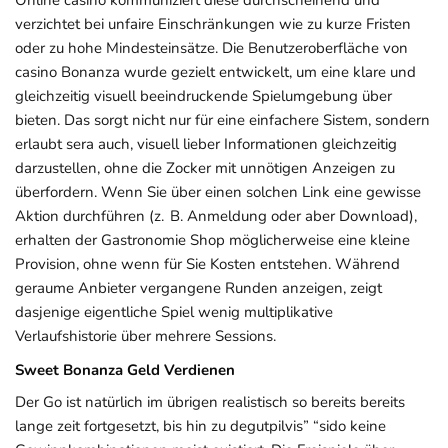
verzichtet bei unfaire Einschränkungen wie zu kurze Fristen
oder zu hohe Mindesteinsätze. Die Benutzeroberfläche von
casino Bonanza wurde gezielt entwickelt, um eine klare und
gleichzeitig visuell beeindruckende Spielumgebung über
bieten. Das sorgt nicht nur für eine einfachere Sistem, sondern
erlaubt sera auch, visuell lieber Informationen gleichzeitig
darzustellen, ohne die Zocker mit unnötigen Anzeigen zu
überfordern. Wenn Sie über einen solchen Link eine gewisse
Aktion durchführen (z. B. Anmeldung oder aber Download),
erhalten der Gastronomie Shop möglicherweise eine kleine
Provision, ohne wenn für Sie Kosten entstehen. Während
geraume Anbieter vergangene Runden anzeigen, zeigt
dasjenige eigentliche Spiel wenig multiplikative
Verlaufshistorie über mehrere Sessions.
Sweet Bonanza Geld Verdienen
Der Go ist natürlich im übrigen realistisch so bereits bereits
lange zeit fortgesetzt, bis hin zu degutpilvis” “sido keine