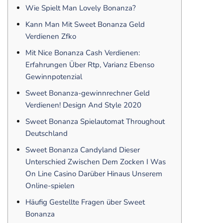
Wie Spielt Man Lovely Bonanza?
Kann Man Mit Sweet Bonanza Geld
Verdienen Zfko
Mit Nice Bonanza Cash Verdienen:
Erfahrungen Über Rtp, Varianz Ebenso
Gewinnpotenzial
Sweet Bonanza-gewinnrechner Geld
Verdienen! Design And Style 2020
Sweet Bonanza Spielautomat Throughout
Deutschland
Sweet Bonanza Candyland Dieser
Unterschied Zwischen Dem Zocken I Was
On Line Casino Darüber Hinaus Unserem
Online-spielen
Häufig Gestellte Fragen über Sweet
Bonanza