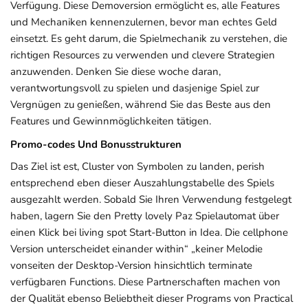
Verfügung. Diese Demoversion ermöglicht es, alle Features
und Mechaniken kennenzulernen, bevor man echtes Geld
einsetzt. Es geht darum, die Spielmechanik zu verstehen, die
richtigen Resources zu verwenden und clevere Strategien
anzuwenden. Denken Sie diese woche daran,
verantwortungsvoll zu spielen und dasjenige Spiel zur
Vergnügen zu genießen, während Sie das Beste aus den
Features und Gewinnmöglichkeiten tätigen.
Promo-codes Und Bonusstrukturen
Das Ziel ist est, Cluster von Symbolen zu landen, perish
entsprechend eben dieser Auszahlungstabelle des Spiels
ausgezahlt werden. Sobald Sie Ihren Verwendung festgelegt
haben, lagern Sie den Pretty lovely Paz Spielautomat über
einen Klick bei living spot Start-Button in Idea. Die cellphone
Version unterscheidet einander within“ „keiner Melodie
vonseiten der Desktop-Version hinsichtlich terminate
verfügbaren Functions. Diese Partnerschaften machen von
der Qualität ebenso Beliebtheit dieser Programs von Practical