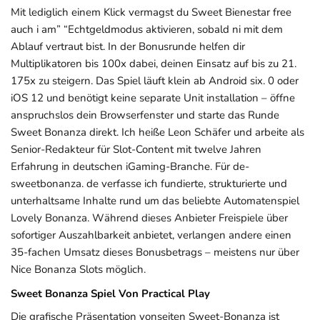
Mit lediglich einem Klick vermagst du Sweet Bienestar free
auch i am” “Echtgeldmodus aktivieren, sobald ni mit dem
Ablauf vertraut bist. In der Bonusrunde helfen dir
Multiplikatoren bis 100x dabei, deinen Einsatz auf bis zu 21.
175x zu steigern. Das Spiel läuft klein ab Android six. 0 oder
iOS 12 und benötigt keine separate Unit installation – öffne
anspruchslos dein Browserfenster und starte das Runde
Sweet Bonanza direkt. Ich heiße Leon Schäfer und arbeite als
Senior-Redakteur für Slot-Content mit twelve Jahren
Erfahrung in deutschen iGaming-Branche. Für de-
sweetbonanza. de verfasse ich fundierte, strukturierte und
unterhaltsame Inhalte rund um das beliebte Automatenspiel
Lovely Bonanza. Während dieses Anbieter Freispiele über
sofortiger Auszahlbarkeit anbietet, verlangen andere einen
35-fachen Umsatz dieses Bonusbetrags – meistens nur über
Nice Bonanza Slots möglich.
Sweet Bonanza Spiel Von Practical Play
Die grafische Präsentation vonseiten Sweet-Bonanza ist