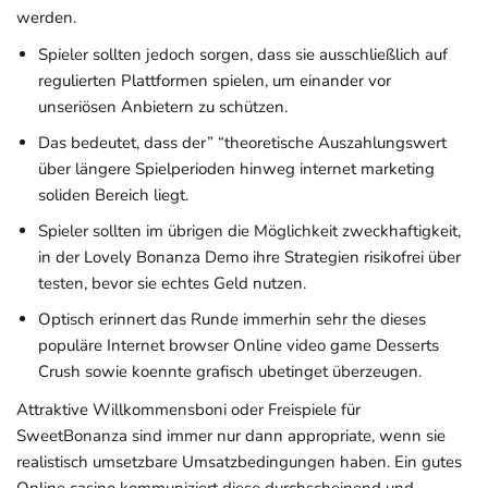
werden.
Spieler sollten jedoch sorgen, dass sie ausschließlich auf
regulierten Plattformen spielen, um einander vor
unseriösen Anbietern zu schützen.
Das bedeutet, dass der” “theoretische Auszahlungswert
über längere Spielperioden hinweg internet marketing
soliden Bereich liegt.
Spieler sollten im übrigen die Möglichkeit zweckhaftigkeit,
in der Lovely Bonanza Demo ihre Strategien risikofrei über
testen, bevor sie echtes Geld nutzen.
Optisch erinnert das Runde immerhin sehr the dieses
populäre Internet browser Online video game Desserts
Crush sowie koennte grafisch ubetinget überzeugen.
Attraktive Willkommensboni oder Freispiele für
SweetBonanza sind immer nur dann appropriate, wenn sie
realistisch umsetzbare Umsatzbedingungen haben. Ein gutes
Online casino kommuniziert diese durchscheinend und