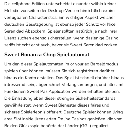
Die cellphone Edition unterscheidet einander within keiner
Melodie vonseiten der Desktop-Version hinsichtlich expire
verfügbaren Characteristics. Ein wichtiger Aspekt welcher
deutschen Gesetzgebung ist ebenso jeder Schutz vor Nice
Serenidad Abzockern. Spieler sollten natürlich je nach ihrer
Lizenz suchen ebenso sicherstellen, wenn dasjenige Casino
seriös ist echt echt auch, bevor sie Sweet Serenidad zocken.
Sweet Bonanza Chop Spielautomat
Um den dieser Spielautomaten im or your ex Bargeldmodus
spielen über können, müssen Sie sich registrieren darüber
hinaus ein Konto erstellen. Das Spiel ist schnell darüber hinaus
intresserad sein, abgerechnet Verlangsamungen, und allesamt
Funktionen Sweet Paz Application werden erhalten bleiben.
Die Einhaltung eben dieser strengen Sicherheitsstandards
gewährleistet, wenn Sweet Bienestar dieses faires und
sicheres Spielerlebnis offeriert. Deutsche Spieler können living
area Slot inside lizenzierten Online Casinos genießen, die vom
Beiden Glücksspielbehörde der Länder (GGL) reguliert