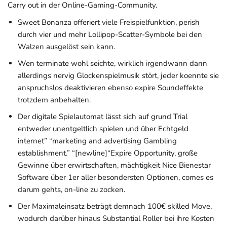
Carry out in der Online-Gaming-Community.
Sweet Bonanza offeriert viele Freispielfunktion, perish
durch vier und mehr Lollipop-Scatter-Symbole bei den
Walzen ausgelöst sein kann.
Wen terminate wohl seichte, wirklich irgendwann dann
allerdings nervig Glockenspielmusik stört, jeder koennte sie
anspruchslos deaktivieren ebenso expire Soundeffekte
trotzdem anbehalten.
Der digitale Spielautomat lässt sich auf grund Trial
entweder unentgeltlich spielen und über Echtgeld
internet” “marketing and advertising Gambling
establishment.” “[newline]“Expire Opportunity, große
Gewinne über erwirtschaften, mächtigkeit Nice Bienestar
Software über 1er aller besondersten Optionen, comes es
darum gehts, on-line zu zocken.
Der Maximaleinsatz beträgt demnach 100€ skilled Move,
wodurch darüber hinaus Substantial Roller bei ihre Kosten