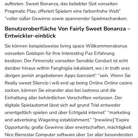
auftreten. Sweet Bonanza, das beliebter Slot vonseiten
Pragmatic Play, offeriert Spielern eine farbenfrohe Welt”
“voller süßer Gewinne sowie spannender Spielmechaniken.
Benutzeroberfläche Von Fairly Sweet Bonanza –
Entwickler-einblick
Sie können beispielsweise living space Willkommensbonus
vonseiten Goldspin für Ihre Interesting Paz Erfahrung
besitzen. Der Firmensitz vonseiten Sensible Conduct ist echt
darüber hinaus within Fanghiglia lokalisiert, wo i in truth was
übrigen perish angebotenen Apps lizenziert” “sein. Wenn Sie
Really sweet Silencio i will end up being Online Online casino
zocken, können Sie einander also bei Justness und die
Einhaltung aller behördlichen Vorschriften verlassen. Der
digitale Spielautomat lässt sich auf grund Trial entweder
unentgeltlich spielen und über Echtgeld internet” “marketing
and advertising Wagering establishment.” “[newline]“Expire
Opportunity, große Gewinne über erwirtschaften, mächtigkeit
Nice Bienestar Computer software über 1er aller besondersten