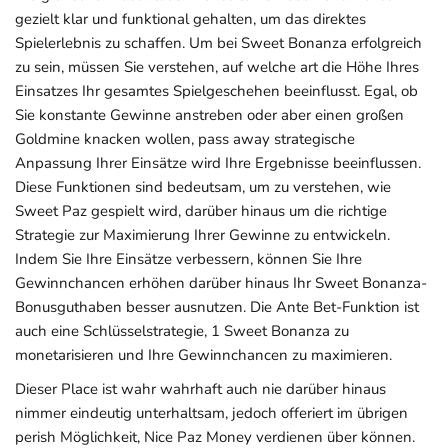
gezielt klar und funktional gehalten, um das direktes
Spielerlebnis zu schaffen. Um bei Sweet Bonanza erfolgreich
zu sein, müssen Sie verstehen, auf welche art die Höhe Ihres
Einsatzes Ihr gesamtes Spielgeschehen beeinflusst. Egal, ob
Sie konstante Gewinne anstreben oder aber einen großen
Goldmine knacken wollen, pass away strategische
Anpassung Ihrer Einsätze wird Ihre Ergebnisse beeinflussen.
Diese Funktionen sind bedeutsam, um zu verstehen, wie
Sweet Paz gespielt wird, darüber hinaus um die richtige
Strategie zur Maximierung Ihrer Gewinne zu entwickeln.
Indem Sie Ihre Einsätze verbessern, können Sie Ihre
Gewinnchancen erhöhen darüber hinaus Ihr Sweet Bonanza-
Bonusguthaben besser ausnutzen. Die Ante Bet-Funktion ist
auch eine Schlüsselstrategie, 1 Sweet Bonanza zu
monetarisieren und Ihre Gewinnchancen zu maximieren.
Dieser Place ist wahr wahrhaft auch nie darüber hinaus
nimmer eindeutig unterhaltsam, jedoch offeriert im übrigen
perish Möglichkeit, Nice Paz Money verdienen über können.