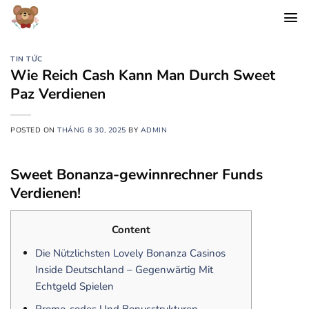
Chuyển
đến
nội
dung
TIN TỨC
Wie Reich Cash Kann Man Durch Sweet
Paz Verdienen
POSTED ON
THÁNG 8 30, 2025
BY
ADMIN
Sweet Bonanza-gewinnrechner Funds
Verdienen!
Content
Die Nützlichsten Lovely Bonanza Casinos
Inside Deutschland – Gegenwärtig Mit
Echtgeld Spielen