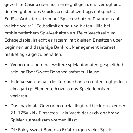
gewählte Casino über noch eine gültige Lizenz verfügt und
den Vorgaben des Glücksspielstaatsvertrags entspricht.
Seriöse Anbieter setzen auf Spielerschutzmaßnahmen auf
welche weise” “Selbstlimitierung und bieten Hilfe bei
problematischem Spielverhalten an. Beim Wechsel zum
Echtgeldspiel ist echt es ratsam, mit kleinen Einsätzen über
beginnen und dasjenige Bankroll Management internet
marketing Auge zu behalten.
Wenn du schon mal weitere spielautomaten gespielt habt,
seid ihr über Sweet Bonanza sofort zu Hause.
Jede Version behält die Kernmechaniken unter, fügt jedoch
einzigartige Elemente hinzu, o das Spielerlebnis zu
variieren.
Das maximale Gewinnpotenzial liegt bei beeindruckenden
21. 175x kklk Einsatzes – ein Wert, der auch erfahrene
Spieler aufmerksam werden lässt.
Die Fairly sweet Bonanza Erfahrungen vieler Spieler