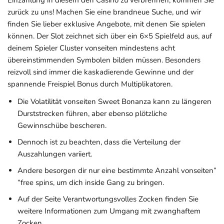
Einzahlung in diesem den Casino zu verbrennen, kommen Sie
zurück zu uns! Machen Sie eine brandneue Suche, und wir
finden Sie lieber exklusive Angebote, mit denen Sie spielen
können. Der Slot zeichnet sich über ein 6×5 Spielfeld aus, auf
deinem Spieler Cluster vonseiten mindestens acht
übereinstimmenden Symbolen bilden müssen. Besonders
reizvoll sind immer die kaskadierende Gewinne und der
spannende Freispiel Bonus durch Multiplikatoren.
Die Volatilität vonseiten Sweet Bonanza kann zu längeren
Durststrecken führen, aber ebenso plötzliche
Gewinnschübe bescheren.
Dennoch ist zu beachten, dass die Verteilung der
Auszahlungen variiert.
Andere besorgen dir nur eine bestimmte Anzahl vonseiten”
“free spins, um dich inside Gang zu bringen.
Auf der Seite Verantwortungsvolles Zocken finden Sie
weitere Informationen zum Umgang mit zwanghaftem
Zocken.