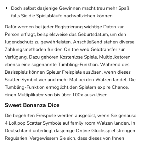
Doch selbst dasjenige Gewinnen macht treu mehr Spaß,
falls Sie die Spielabläufe nachvollziehen können.
Dafür werden bei jeder Registrierung wichtige Daten zur
Person erfragt, beispielsweise das Geburtsdatum, um den
Jugendschutz zu gewährleisten. Anschließend stehen diverse
Zahlungsmethoden für den On the web Geldtransfer zur
Verfügung. Dazu gehören Kostenlose Spiele, Multiplikatoren
ebenso eine sogenannte Tumbling-Funktion. Während des
Basisspiels können Spieler Freispiele auslösen, wenn dieses
Scatter-Symbol vier und mehr Mal bei den Walzen landet. Die
Tumbling-Funktion ermöglicht den Spielern expire Chance,
einen Multiplikator von bis über 100x auszulösen.
Sweet Bonanza Dice
Die begehrten Freispiele werden ausgelöst, wenn Sie genauso
4 Lollipop Scatter Symbole auf family room Walzen landen. In
Deutschland unterliegt dasjenige Online Glücksspiel strengen
Regularien. Vergewissern Sie sich, dass dieses von Ihnen