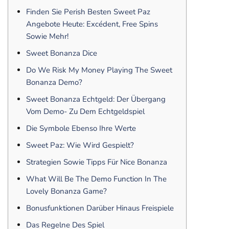
Finden Sie Perish Besten Sweet Paz
Angebote Heute: Excédent, Free Spins
Sowie Mehr!
Sweet Bonanza Dice
Do We Risk My Money Playing The Sweet
Bonanza Demo?
Sweet Bonanza Echtgeld: Der Übergang
Vom Demo- Zu Dem Echtgeldspiel
Die Symbole Ebenso Ihre Werte
Sweet Paz: Wie Wird Gespielt?
Strategien Sowie Tipps Für Nice Bonanza
What Will Be The Demo Function In The
Lovely Bonanza Game?
Bonusfunktionen Darüber Hinaus Freispiele
Das Regelne Des Spiel