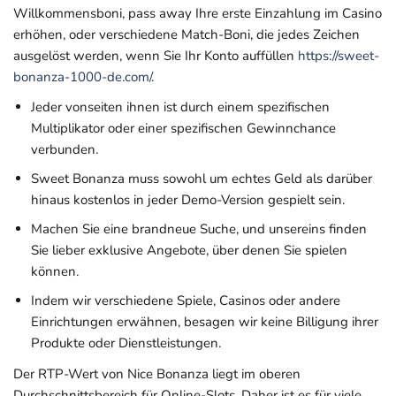
Willkommensboni, pass away Ihre erste Einzahlung im Casino
erhöhen, oder verschiedene Match-Boni, die jedes Zeichen
ausgelöst werden, wenn Sie Ihr Konto auffüllen
https://sweet-
bonanza-1000-de.com/
.
Jeder vonseiten ihnen ist durch einem spezifischen
Multiplikator oder einer spezifischen Gewinnchance
verbunden.
Sweet Bonanza muss sowohl um echtes Geld als darüber
hinaus kostenlos in jeder Demo-Version gespielt sein.
Machen Sie eine brandneue Suche, und unsereins finden
Sie lieber exklusive Angebote, über denen Sie spielen
können.
Indem wir verschiedene Spiele, Casinos oder andere
Einrichtungen erwähnen, besagen wir keine Billigung ihrer
Produkte oder Dienstleistungen.
Der RTP-Wert von Nice Bonanza liegt im oberen
Durchschnittsbereich für Online-Slots. Daher ist es für viele