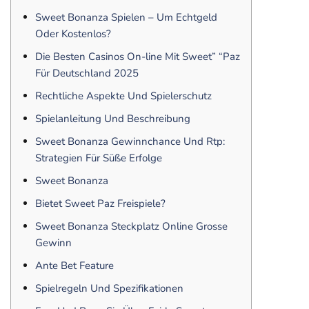
Sweet Bonanza Spielen – Um Echtgeld
Oder Kostenlos?
Die Besten Casinos On-line Mit Sweet” “Paz
Für Deutschland 2025
Rechtliche Aspekte Und Spielerschutz
Spielanleitung Und Beschreibung
Sweet Bonanza Gewinnchance Und Rtp:
Strategien Für Süße Erfolge
Sweet Bonanza
Bietet Sweet Paz Freispiele?
Sweet Bonanza Steckplatz Online Grosse
Gewinn
Ante Bet Feature
Spielregeln Und Spezifikationen