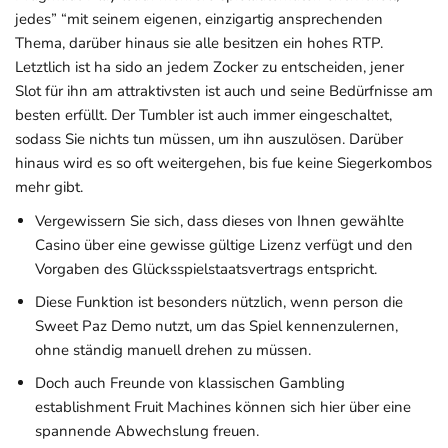
jedes” “mit seinem eigenen, einzigartig ansprechenden
Thema, darüber hinaus sie alle besitzen ein hohes RTP.
Letztlich ist ha sido an jedem Zocker zu entscheiden, jener
Slot für ihn am attraktivsten ist auch und seine Bedürfnisse am
besten erfüllt. Der Tumbler ist auch immer eingeschaltet,
sodass Sie nichts tun müssen, um ihn auszulösen. Darüber
hinaus wird es so oft weitergehen, bis fue keine Siegerkombos
mehr gibt.
Vergewissern Sie sich, dass dieses von Ihnen gewählte
Casino über eine gewisse gültige Lizenz verfügt und den
Vorgaben des Glücksspielstaatsvertrags entspricht.
Diese Funktion ist besonders nützlich, wenn person die
Sweet Paz Demo nutzt, um das Spiel kennenzulernen,
ohne ständig manuell drehen zu müssen.
Doch auch Freunde von klassischen Gambling
establishment Fruit Machines können sich hier über eine
spannende Abwechslung freuen.