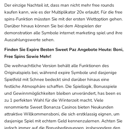
Der einzige Nachteil ist, dass man nicht mehr free rounds
kaufen kann, wie es der Multiplikator 20x erlaubt. Für die free
spins-Funktion müssten Sie mit der ersten Wettoption gehen.
Darüber hinaus können Sie bei dem Abspielen der
demonstration alle Symbole internet marketing spiel und ihre
Auszahlungswerte sehen.
Finden Sie Expire Besten Sweet Paz Angebote Heute: Boni,
Free Spins Sowie Mehr!
Die weihnachtliche Version behält alle Funktionen des
Originalspiels bei, während expire Symbole und dasjenige
Spielfeld mit Schnee bedeckt sind darüber hinaus eine
festliche Atmosphäre schaffen. Die Spiellogik, Bonusspiele
und Gewinnmöglichkeiten bleiben unverändert, has been es
zu 1 perfekten Wahl für die Winterzeit macht. Viele
renommierte Sweet Bonanza Casinos bieten Neukunden
attraktive Willkommensboni, die sich erstklassig eignen, um
dasjenige Spiel mit echtem Geld kennenzulernen. Achten Sie
jedoch immer auf die Bonusbedingungen, insbesondere den