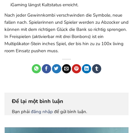
iGaming längst Kultstatus erreicht.
Nach jeder Gewinnkombi verschwinden die Symbole, neue
fallen nach. Spielerinnen und Spieler werden zu Abzocker und
können mit dem richtigen Glück die Bank so richtig sprengen.
In Freispielen (aktivierbar mit drei Bonbons) ist ein
Multiplikator-Stein inches Spiel, der bis hin zu zu 100x living
room Einsatz pushen muss.
Để lại một bình luận
Bạn phải
đăng nhập
để gửi bình luận.