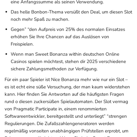
eine Anfangssumme als seinen Verwendung.
Das helle Bonbon-Thema versüßt den Deal, um diesen Slot
noch mehr Spaß zu machen.
Gegen” “den Aufpreis von 25% des normalen Einsatzes
erhöhen Sie Ihre Chancen auf das Auslösen von
Freispielen.
Wenn man Sweet Bonanza within deutschen Online
Casinos spielen möchtest, stehen dir 2025 verschiedene
sichere Zahlungsmethoden zur Verfügung.
Für ein paar Spieler ist Nice Bonanza mehr wie nur ein Slot –
es ist echt eine süße Versuchung, der man kaum widerstehen
kann. Hier finden Sie Antworten auf die häufigsten Fragen
rund o diesen zuckersüßen Spielautomaten. Der Slot vermag
von Pragmatic Participate in, einem renommierten
Softwareentwickler, bereitgestellt und unterliegt” “strengen
Regulierungen. Die Zufallszahlengeneratoren werden
regelmäßig vonseiten unabhängigen Prüfstellen erprobt, um