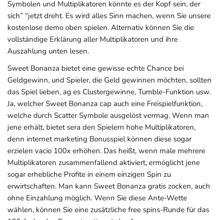
Symbolen und Multiplikatoren könnte es der Kopf sein, der
sich” “jetzt dreht. Es wird alles Sinn machen, wenn Sie unsere
kostenlose demo oben spielen. Alternativ können Sie die
vollständige Erklärung aller Multiplikatoren und ihre
Auszahlung unten lesen.
Sweet Bonanza bietet eine gewisse echte Chance bei
Geldgewinn, und Spieler, die Geld gewinnen möchten, sollten
das Spiel lieben, ag es Clustergewinne, Tumble-Funktion usw.
Ja, welcher Sweet Bonanza cap auch eine Freispielfunktion,
welche durch Scatter Symbole ausgelöst vermag. Wenn man
jene erhält, bietet sera den Spielern hohe Multiplikatoren,
denn internet marketing Bonusspiel können diese sogar
erzielen vacio 100x erhöhen. Das heißt, wenn male mehrere
Multiplikatoren zusammenfallend aktiviert, ermöglicht jene
sogar erhebliche Profite in einem einzigen Spin zu
erwirtschaften. Man kann Sweet Bonanza gratis zocken, auch
ohne Einzahlung möglich. Wenn Sie diese Ante-Wette
wählen, können Sie eine zusätzliche free spins-Runde für das