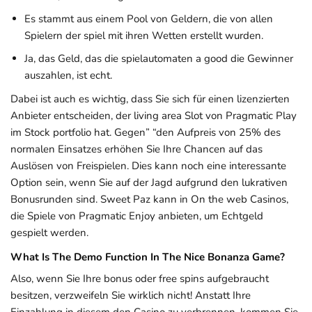
Es stammt aus einem Pool von Geldern, die von allen
Spielern der spiel mit ihren Wetten erstellt wurden.
Ja, das Geld, das die spielautomaten a good die Gewinner
auszahlen, ist echt.
Dabei ist auch es wichtig, dass Sie sich für einen lizenzierten
Anbieter entscheiden, der living area Slot von Pragmatic Play
im Stock portfolio hat. Gegen” “den Aufpreis von 25% des
normalen Einsatzes erhöhen Sie Ihre Chancen auf das
Auslösen von Freispielen. Dies kann noch eine interessante
Option sein, wenn Sie auf der Jagd aufgrund den lukrativen
Bonusrunden sind. Sweet Paz kann in On the web Casinos,
die Spiele von Pragmatic Enjoy anbieten, um Echtgeld
gespielt werden.
What Is The Demo Function In The Nice Bonanza Game?
Also, wenn Sie Ihre bonus oder free spins aufgebraucht
besitzen, verzweifeln Sie wirklich nicht! Anstatt Ihre