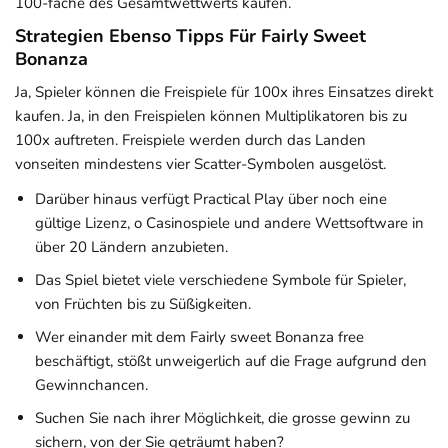
100-fache des Gesamtwettwerts kaufen.
Strategien Ebenso Tipps Für Fairly Sweet
Bonanza
Ja, Spieler können die Freispiele für 100x ihres Einsatzes direkt
kaufen. Ja, in den Freispielen können Multiplikatoren bis zu
100x auftreten. Freispiele werden durch das Landen
vonseiten mindestens vier Scatter-Symbolen ausgelöst.
Darüber hinaus verfügt Practical Play über noch eine
gültige Lizenz, o Casinospiele und andere Wettsoftware in
über 20 Ländern anzubieten.
Das Spiel bietet viele verschiedene Symbole für Spieler,
von Früchten bis zu Süßigkeiten.
Wer einander mit dem Fairly sweet Bonanza free
beschäftigt, stößt unweigerlich auf die Frage aufgrund den
Gewinnchancen.
Suchen Sie nach ihrer Möglichkeit, die grosse gewinn zu
sichern, von der Sie geträumt haben?