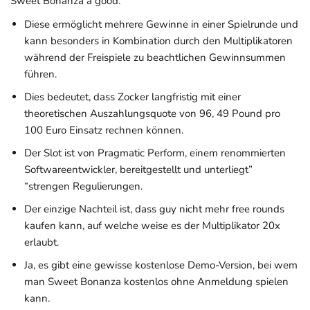
Sweet Bonanza a good.
Diese ermöglicht mehrere Gewinne in einer Spielrunde und
kann besonders in Kombination durch den Multiplikatoren
während der Freispiele zu beachtlichen Gewinnsummen
führen.
Dies bedeutet, dass Zocker langfristig mit einer
theoretischen Auszahlungsquote von 96, 49 Pound pro
100 Euro Einsatz rechnen können.
Der Slot ist von Pragmatic Perform, einem renommierten
Softwareentwickler, bereitgestellt und unterliegt”
“strengen Regulierungen.
Der einzige Nachteil ist, dass guy nicht mehr free rounds
kaufen kann, auf welche weise es der Multiplikator 20x
erlaubt.
Ja, es gibt eine gewisse kostenlose Demo-Version, bei wem
man Sweet Bonanza kostenlos ohne Anmeldung spielen
kann.