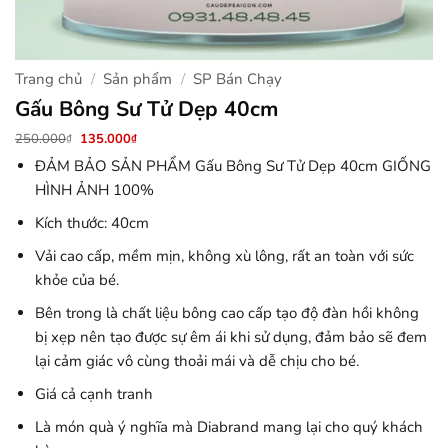
Trang chủ
/
Sản phẩm
/
SP Bán Chạy
Gấu Bông Sư Tử Dẹp 40cm
Giá
Giá
250.000
135.000
₫
₫
gốc
hiện
là:
tại
ĐẢM BẢO SẢN PHẨM Gấu Bông Sư Tử Dẹp 40cm GIỐNG
250.000₫.
là:
HÌNH ẢNH 100%
135.000₫.
Kích thước: 40cm
Vải cao cấp, mềm mịn, không xù lông, rất an toàn với sức
khỏe của bé.
Bên trong là chất liệu bông cao cấp tạo độ đàn hồi không
bị xẹp nên tạo được sự êm ái khi sử dụng, đảm bảo sẽ đem
lại cảm giác vô cùng thoải mái và dễ chịu cho bé.
Giá cả cạnh tranh
Là món quà ý nghĩa mà Diabrand mang lại cho quý khách