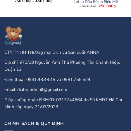
Khoảng
250.000
₫
–
450.000
₫
Lotso Dâu 50cm Siêu Mềm
giá:
Giá
Giá
350.000
₫
250.000
₫
Mịn
từ
gốc
hiện
250.000₫
là:
tại
đến
350.000₫.
là:
450.000₫
250.000
CTY TNHH THương mại Dịch vụ Sản xuất ANNA
Địa chỉ: 973/18 Nguyễn Ảnh Thủ Phường Tân Chánh Hiệp,
Quận 12
Điện thoại: 0931.48.48.45 và 0981.755.524
Email: diabrandmall@gmail.com
Giấy chứng nhận ĐKHKD: 0317744664 do Sở KHĐT Hồ Chí
Minh cấp ngày 21/03/2023
CHÍNH SÁCH & QUY ĐỊNH