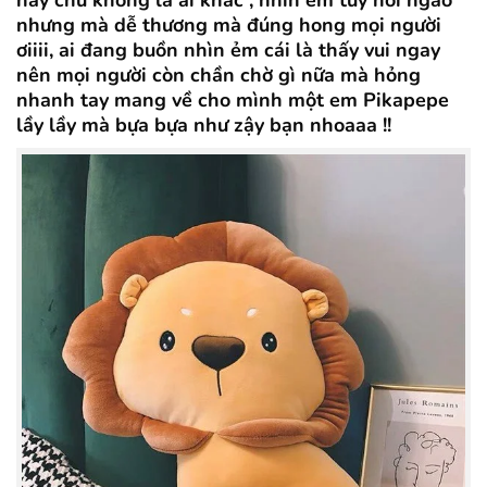
này chứ không là ai khác , nhìn em tuy hơi ngáo
nhưng mà dễ thương mà đúng hong mọi người
ơiiii, ai đang buồn nhìn ẻm cái là thấy vui ngay
nên mọi người còn chần chờ gì nữa mà hỏng
nhanh tay mang về cho mình một em Pikapepe
lầy lầy mà bựa bựa như zậy bạn nhoaaa !!