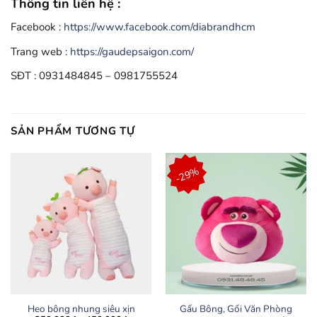
Thông tin liên hệ :
Facebook :
https://www.facebook.com/diabrandhcm
Trang web :
https://gaudepsaigon.com/
SĐT : 0931484845 – 0981755524
SẢN PHẨM TƯƠNG TỰ
-29%
Heo bông nhung siêu xịn
Gấu Bông, Gối Văn Phòng