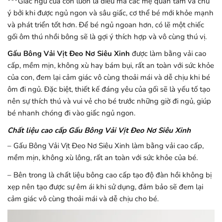
***Giấc ngủ của con luôn là điều mà các mẹ quan tâm và chú
ý bởi khi được ngủ ngon và sâu giấc, cơ thể bé mới khỏe mạnh
và phát triển tốt hơn. Để bé ngủ ngoan hơn, có lẽ một chiếc
gối ôm thú nhồi bông sẽ là gợi ý thích hợp và vô cùng thú vị.
Gấu Bông Vải Vịt Đeo Nơ Siêu Xinh
được làm bằng vải cao
cấp, mềm mịn, không xù hay bám bụi, rất an toàn với sức khỏe
của con, đem lại cảm giác vô cùng thoải mái và dễ chịu khi bé
ôm đi ngủ. Đặc biệt, thiết kế đáng yêu của gối sẽ là yếu tố tạo
nên sự thích thú và vui vẻ cho bé trước những giờ đi ngủ, giúp
bé nhanh chóng đi vào giấc ngủ ngon.
Chất liệu cao cấp Gấu Bông Vải Vịt Đeo Nơ Siêu Xinh
– Gấu Bông Vải Vịt Đeo Nơ Siêu Xinh làm bằng vải cao cấp,
mềm mịn, không xù lông, rất an toàn với sức khỏe của bé.
– Bên trong là chất liệu bông cao cấp tạo độ đàn hồi không bị
xẹp nên tạo được sự êm ái khi sử dụng, đảm bảo sẽ đem lại
cảm giác vô cùng thoải mái và dễ chịu cho bé.