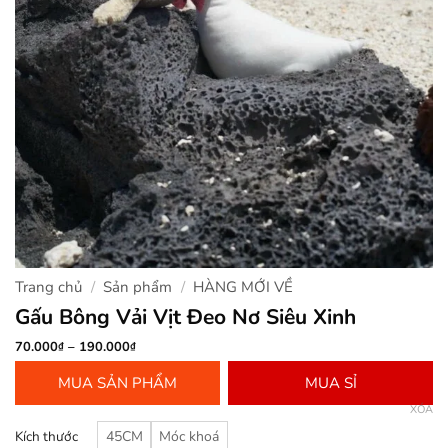
Trang chủ
/
Sản phẩm
/
HÀNG MỚI VỀ
Gấu Bông Vải Vịt Đeo Nơ Siêu Xinh
Khoảng
70.000
–
190.000
₫
₫
giá:
từ
MUA SẢN PHẨM
MUA SỈ
70.000₫
đến
XÓA
190.000₫
Kích thước
45CM
Móc khoá