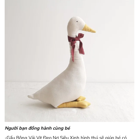
Người bạn đồng hành cùng bé
-Gấu Bông Vải Vịt Đeo Nơ Siêu Xinh hình thú sẽ giúp bé có