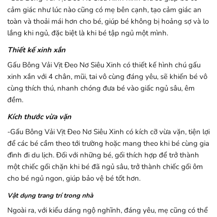
cảm giác như lúc nào cũng có mẹ bên cạnh, tạo cảm giác an
toàn và thoải mái hơn cho bé, giúp bé không bị hoảng sợ và lo
lắng khi ngủ, đặc biệt là khi bé tập ngủ một mình.
Thiết kế xinh xắn
Gấu Bông Vải Vịt Đeo Nơ Siêu Xinh có thiết kế hình chú gấu
xinh xắn với 4 chân, mũi, tai vô cùng đáng yêu, sẽ khiến bé vô
cùng thích thú, nhanh chóng đưa bé vào giấc ngủ sâu, êm
đềm.
Kích thước vừa vặn
-Gấu Bông Vải Vịt Đeo Nơ Siêu Xinh có kích cỡ vừa vặn, tiện lợi
để các bé cầm theo tới trường hoặc mang theo khi bé cùng gia
đình đi du lịch. Đối với những bé, gối thích hợp để trở thành
một chiếc gối chặn khi bé đã ngủ sâu, trở thành chiếc gối ôm
cho bé ngủ ngon, giúp bảo vệ bé tốt hơn.
Vật dụng trang trí trong nhà
Ngoài ra, với kiểu dáng ngộ nghĩnh, đáng yêu, mẹ cũng có thể