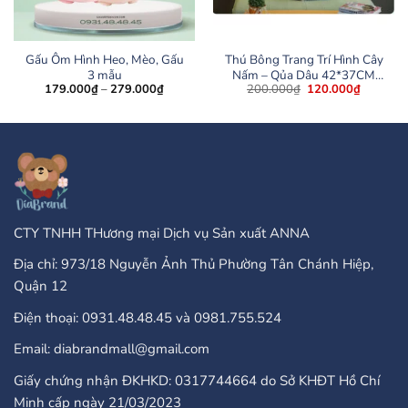
Gấu Ôm Hình Heo, Mèo, Gấu
Thú Bông Trang Trí Hình Cây
3 mẫu
Nấm – Qủa Dâu 42*37CM
Khoảng
Giá
Giá
179.000
₫
–
279.000
₫
200.000
₫
120.000
₫
Siêu Dễ Thương
giá:
gốc
hiện
từ
là:
tại
179.000₫
200.000₫.
là:
đến
120.000
279.000₫
CTY TNHH THương mại Dịch vụ Sản xuất ANNA
Địa chỉ: 973/18 Nguyễn Ảnh Thủ Phường Tân Chánh Hiệp,
Quận 12
Điện thoại: 0931.48.48.45 và 0981.755.524
Email: diabrandmall@gmail.com
Giấy chứng nhận ĐKHKD: 0317744664 do Sở KHĐT Hồ Chí
Minh cấp ngày 21/03/2023