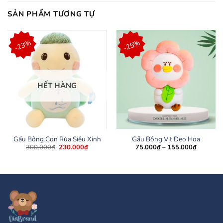
SẢN PHẨM TƯƠNG TỰ
-23%
-25%
HẾT HÀNG
Gấu Bông Con Rùa Siêu Xinh
Gấu Bông Vịt Đeo Hoa
Giá
Giá
Khoảng
300.000
₫
230.000
₫
75.000
₫
–
155.000
₫
gốc
hiện
giá:
là:
tại
từ
300.000₫.
là:
75.000₫
230.000₫.
đến
155.000