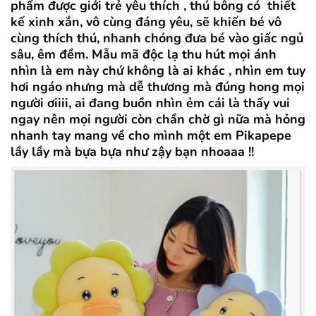
phẩm được giới trẻ yêu thích , thú bông có thiết
kế xinh xắn, vô cùng đáng yêu, sẽ khiến bé vô
cùng thích thú, nhanh chóng đưa bé vào giấc ngủ
sâu, êm đềm. Mẫu mã độc lạ thu hút mọi ánh
nhìn là em này chứ không là ai khác , nhìn em tuy
hơi ngáo nhưng mà dễ thương mà đúng hong mọi
người ơiiii, ai đang buồn nhìn ẻm cái là thấy vui
ngay nên mọi người còn chần chờ gì nữa mà hỏng
nhanh tay mang về cho mình một em Pikapepe
lầy lầy mà bựa bựa như zậy bạn nhoaaa !!