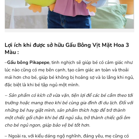
Lợi ích khi được sở hữu Gấu Bông Vịt Mặt Hoa 3
Màu :
–
Gấu bông Pikapepe
, tinh nghịch
sẽ giúp bé có cảm giác như
lúc nào cũng có mẹ bên cạnh, tạo cảm giác an toàn và thoải
mái hơn cho bé, giúp bé không bị hoảng sợ và lo lắng khi ngủ,
đặc biệt là khi bé tập ngủ một mình.
– Sản phẩm có kích cỡ vừa vặn, tiện lợi để các bé cầm theo tới
trường hoặc mang theo khi bé cùng gia đình đi du lịch. Đối với
những bé hay giật mình, sản phẩm thích hợp để trở thành
một chiếc gối chặn khi bé đã ngủ sâu, trở thành chiếc gối ôm
cho bé ngủ ngon, giúp bảo vệ bé tốt hơn.
– Ngoài ra, với kiểu dáng ngộ nghĩnh, đáng yêu, mẹ cũng có