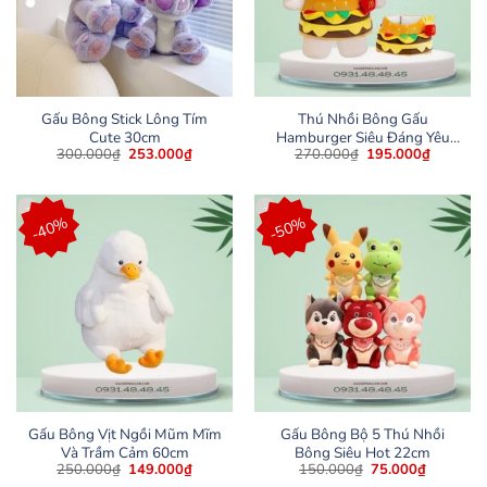
Gấu Bông Stick Lông Tím
Thú Nhồi Bông Gấu
Cute 30cm
Hamburger Siêu Đáng Yêu
Giá
Giá
Giá
Giá
300.000
₫
253.000
₫
270.000
₫
195.000
₫
30cm
gốc
hiện
gốc
hiện
là:
tại
là:
tại
300.000₫.
là:
270.000₫.
là:
253.000₫.
195.000
-40%
-50%
Gấu Bông Vịt Ngồi Mũm Mĩm
Gấu Bông Bộ 5 Thú Nhồi
Và Trầm Cảm 60cm
Bông Siêu Hot 22cm
Giá
Giá
Giá
Giá
250.000
₫
149.000
₫
150.000
₫
75.000
₫
gốc
hiện
gốc
hiện