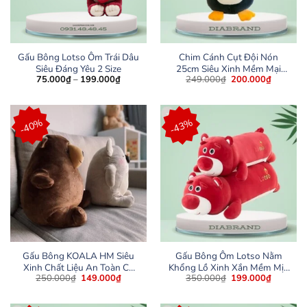
Gấu Bông Lotso Ôm Trái Dâu
Chim Cánh Cụt Đội Nón
Siêu Đáng Yêu 2 Size
25cm Siêu Xinh Mềm Mại
Khoảng
Giá
Giá
75.000
₫
–
199.000
₫
249.000
₫
200.000
₫
Cho Bé
giá:
gốc
hiện
từ
là:
tại
75.000₫
249.000₫.
là:
đến
200.000
-40%
-43%
199.000₫
Gấu Bông KOALA HM Siêu
Gấu Bông Ôm Lotso Nằm
Xinh Chất Liệu An Toàn Co
Khổng Lồ Xinh Xắn Mềm Mịn
Giá
Giá
Giá
Giá
250.000
₫
149.000
₫
350.000
₫
199.000
₫
Giãn 4 Chiều Siêu Xinh Cho
– Diabrand
gốc
hiện
gốc
hiện
Bé
là:
tại
là:
tại
250.000₫.
là:
350.000₫.
là: