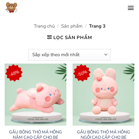
Chuyển
đến
nội
dung
Trang chủ
/
Sản phẩm
/
Trang 3
LỌC SẢN PHẨM
-48%
-50%
GẤU BÔNG THỎ MÁ HỒNG
GẤU BÔNG THỎ MÁ HỒNG
NẰM CAO CẤP CHO BÉ
NGỒI CAO CẤP CHO BÉ