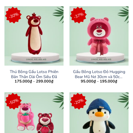
là:
tại
là:
tại
250.000₫.
là:
150.000₫.
là:
149.000₫.
75.000₫.
-30%
-37%
Thú Bông Gấu Lotso Phiên
Gấu Bông Lotso Đỏ Hugging
Bản Thân Dài Ôm Siêu Đã
Bear Mũ Nơ 30cm và 50cm
Khoảng
Khoảng
175.000
₫
–
299.000
₫
95.000
₫
–
195.000
₫
Cao Cấp
giá:
giá:
từ
từ
175.000₫
95.000₫
đến
đến
-50%
-20%
299.000₫
195.000