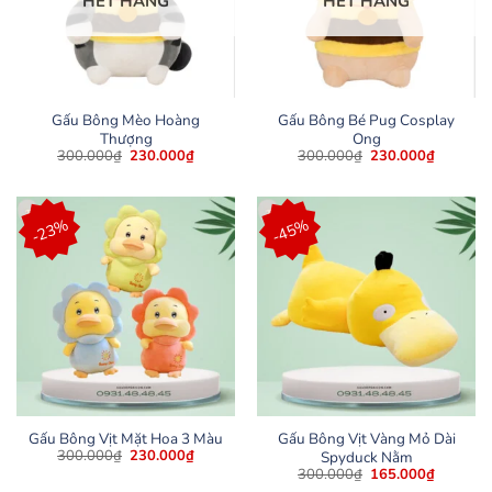
HẾT HÀNG
HẾT HÀNG
Gấu Bông Mèo Hoàng
Gấu Bông Bé Pug Cosplay
Thượng
Ong
Giá
Giá
Giá
Giá
300.000
₫
230.000
₫
300.000
₫
230.000
₫
gốc
hiện
gốc
hiện
là:
tại
là:
tại
300.000₫.
là:
300.000₫.
là:
230.000₫.
230.000
-23%
-45%
Gấu Bông Vịt Mặt Hoa 3 Màu
Gấu Bông Vịt Vàng Mỏ Dài
Giá
Giá
300.000
₫
230.000
₫
Spyduck Nằm
gốc
hiện
Giá
Giá
300.000
₫
165.000
₫
là:
tại
gốc
hiện