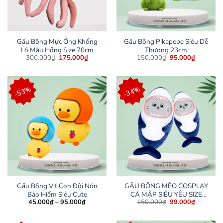
Gấu Bông Mực Ống Khổng
Gấu Bông Pikapepe Siêu Dễ
Lồ Màu Hồng Size 70cm
Thương 23cm
Giá
Giá
Giá
Giá
300.000
₫
175.000
₫
150.000
₫
95.000
₫
gốc
hiện
gốc
hiện
là:
tại
là:
tại
300.000₫.
là:
150.000₫.
là:
175.000₫.
95.000₫.
-53%
-34%
Gấu Bông Vịt Con Đội Nón
GẤU BÔNG MÈO COSPLAY
Bảo Hiểm Siêu Cute
CÁ MẬP SIÊU YÊU SIZE
Khoảng
Giá
Giá
45.000
₫
–
95.000
₫
150.000
₫
99.000
₫
35CM
giá:
gốc
hiện
từ
là:
tại
45.000₫
150.000₫.
là: