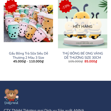
đến
99.000₫.
-50%
-19%
95.000₫
HẾT HÀNG
Gấu Bông Trà Sữa Siêu Dễ
THÚ BÔNG BÉ ONG VÀNG
Thương 2 Màu 3 Size
DỄ THƯƠNG SIZE 30CM
Khoảng
Giá
Giá
45.000
₫
–
110.000
₫
105.000
₫
85.000
₫
giá:
gốc
hiện
từ
là:
tại
45.000₫
105.000₫.
là:
đến
85.000₫.
110.000₫
CTY TNHH THương mại Dịch vụ Sản xuất ANNA