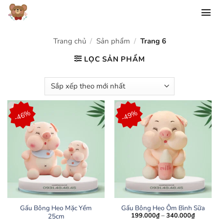
Chuyển
đến
nội
dung
Trang chủ
/
Sản phẩm
/
Trang 6
LỌC SẢN PHẨM
-46%
-49%
Gấu Bông Heo Mặc Yếm
Gấu Bông Heo Ôm Bình Sữa
Khoảng
199.000
₫
–
340.000
₫
25cm