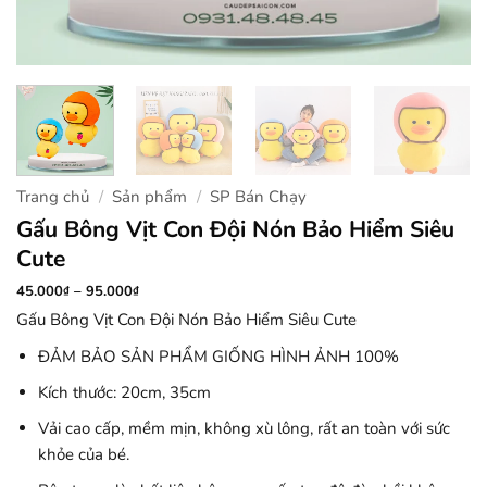
Trang chủ
/
Sản phẩm
/
SP Bán Chạy
Gấu Bông Vịt Con Đội Nón Bảo Hiểm Siêu
Cute
Khoảng
45.000
–
95.000
₫
₫
giá:
Gấu Bông Vịt Con Đội Nón Bảo Hiểm Siêu Cute
từ
45.000₫
đến
ĐẢM BẢO SẢN PHẨM GIỐNG HÌNH ẢNH 100%
95.000₫
Kích thước: 20cm, 35cm
Vải cao cấp, mềm mịn, không xù lông, rất an toàn với sức
khỏe của bé.