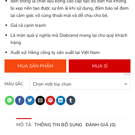
Bên trong là chất liệu bông cao cấp tạo độ đàn hồi không
bị xẹp nên tạo được sự êm ái khi sử dụng, đảm bảo sẽ đem
lại cảm giác vô cùng thoải mái và dễ chịu cho bé.
Giá cả cạnh tranh
Là món quà ý nghĩa mà Diabrand mang lại cho quý khách
hàng
Xuất xứ: Hàng công ty sản xuất tại Việt Nam
MUA SẢN PHẨM
MUA SỈ
XÓA
MÀU SẮC
MÔ TẢ
THÔNG TIN BỔ SUNG
ĐÁNH GIÁ (0)