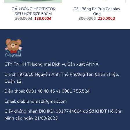
GẤU BÔNG HEO TIKTOK
Gấu Bông Bé Pug Cosplay
SIÊU HOT SIZE 50CM
Ong
Giá
Giá
Giá
Giá
290.000
₫
139.000
₫
300.000
₫
230.000
₫
gốc
hiện
gốc
hiện
là:
tại
là:
tại
290.000₫.
là:
300.000₫.
là:
139.000₫.
230.000
CTY TNHH THương mại Dịch vụ Sản xuất ANNA
Địa chỉ: 973/18 Nguyễn Ảnh Thủ Phường Tân Chánh Hiệp,
Quận 12
Điện thoại: 0931.48.48.45 và 0981.755.524
Email: diabrandmall@gmail.com
Giấy chứng nhận ĐKHKD: 0317744664 do Sở KHĐT Hồ Chí
Minh cấp ngày 21/03/2023