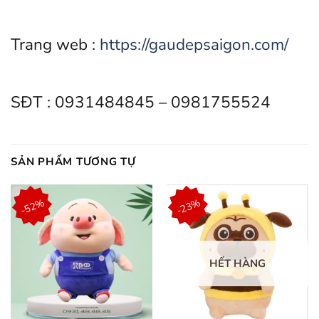
Trang web :
https://gaudepsaigon.com/
SĐT : 0931484845 – 0981755524
SẢN PHẨM TƯƠNG TỰ
-52%
-23%
HẾT HÀNG