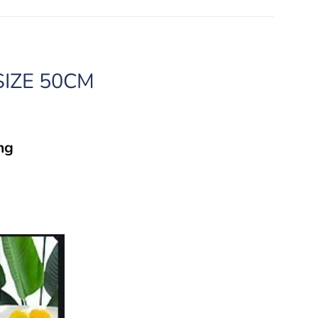
IZE 50CM
ng