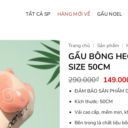
TẤT CẢ SP
HÀNG MỚI VỀ
GẤU NOEL
Trang chủ
/
Sản phẩm
/
GẤU BÔNG HE
SIZE 50CM
Giá
290.000
149.00
₫
gốc
ĐẢM BẢO SẢN PHẨM G
là:
290.00
Kích thước: 50CM
Vải cao cấp, mềm mịn, kh
Bên trong là chất liệu b