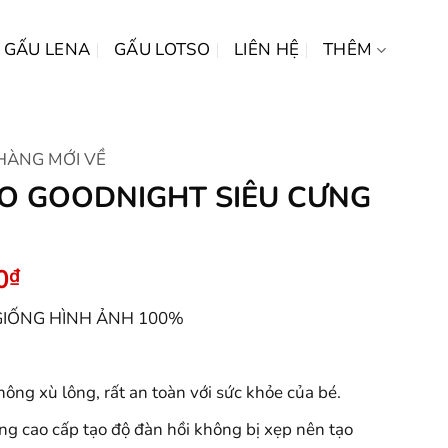
GẤU LENA
GẤU LOTSO
LIÊN HỆ
THÊM
HÀNG MỚI VỀ
O GOODNIGHT SIÊU CƯNG
Giá
0
₫
hiện
IỐNG HÌNH ẢNH 100%
tại
0₫.
là:
149.000₫.
ông xù lông, rất an toàn với sức khỏe của bé.
ông cao cấp tạo độ đàn hồi không bị xẹp nên tạo