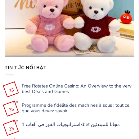
TIN TỨC NỔI BẬT
Free Rotates Online Casino: An Overview to the very
23
best Deals and Games
Không
có
Th9
Programme de fidélité des machines à sous : tout ce
bình
23
luận
que vous devez savoir
ở
Free
Không
Rotates
có
Th9
Online
استراتيجيات الفوز في ألعاب 1xbet مجانا للمبتدئين
bình
Casino:
23
luận
Không
An
ở
có
Overview
Programme
bình
to
de