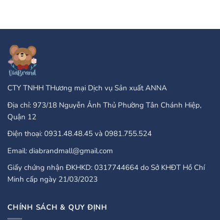
Завъртания”
Type
luận
Of
ở
Online
PayPal
Casinos
Accepted
That
Gambling
Take
Enterprises:
PayPal?
A
Comprehensive
Guide
CTY TNHH THương mại Dịch vụ Sản xuất ANNA
Địa chỉ: 973/18 Nguyễn Ảnh Thủ Phường Tân Chánh Hiệp,
Quận 12
Điện thoại: 0931.48.48.45 và 0981.755.524
Email: diabrandmall@gmail.com
Giấy chứng nhận ĐKHKD: 0317744664 do Sở KHĐT Hồ Chí
Minh cấp ngày 21/03/2023
CHÍNH SÁCH & QUY ĐỊNH