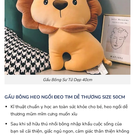
Gấu Bông Sư Tử Dẹp 40cm
GẤU BÔNG HEO NGỒI ĐEO TIM DỄ THƯƠNG SIZE 50CM
Kĩ thuật chuẩn y học an toàn sức khỏe cho bé, heo ngồi dễ
thương mũm mĩm cưng muốn xĩu
Sau khi sở hữu thú nhồi bông nhập khẩu cuộc sống của
bạn sẽ cãi thiện, giấc ngủ ngon, cảm giác thân thiện không