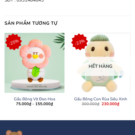
SẢN PHẨM TƯƠNG TỰ
-25%
-23%
HẾT HÀNG
Gấu Bông Vịt Đeo Hoa
Gấu Bông Con Rùa Siêu Xinh
Khoảng
Giá
Giá
75.000
₫
–
155.000
₫
300.000
₫
230.000
₫
giá:
gốc
hiện
từ
là:
tại
75.000₫
300.000₫.
là:
đến
230.000
155.000₫