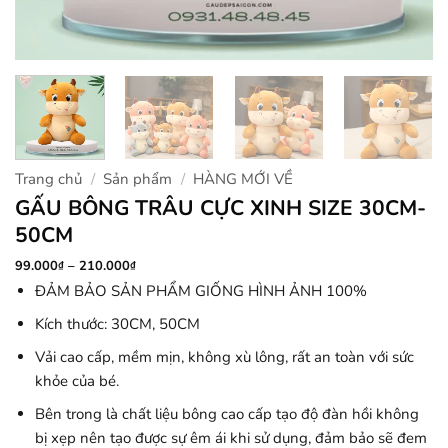
Trang chủ
/
Sản phẩm
/
HÀNG MỚI VỀ
GẤU BÔNG TRÂU CỰC XINH SIZE 30CM-
50CM
Khoảng
99.000
–
210.000
₫
₫
giá:
ĐẢM BẢO SẢN PHẨM GIỐNG HÌNH ẢNH 100%
từ
99.000₫
đến
Kích thước: 30CM, 50CM
210.000₫
Vải cao cấp, mềm mịn, không xù lông, rất an toàn với sức
khỏe của bé.
Bên trong là chất liệu bông cao cấp tạo độ đàn hồi không
bị xẹp nên tạo được sự êm ái khi sử dụng, đảm bảo sẽ đem