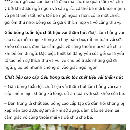
***Giấc ngủ của con luôn là điều mà các mẹ quan tâm và chú
ý bởi khi được ngủ ngon và sâu giấc, cơ thể bé mới khỏe mạnh
và phát triển tốt hơn. Để bé ngủ ngoan hơn, có lẽ một chiếc
gối ôm thú nhồi bông sẽ là gợi ý thích hợp và vô cùng thú vị.
Gấu bông tuần lộc chất liệu vải thấm hút
được làm bằng vải
cao cấp, mềm mịn, không xù hay bám bụi, rất an toàn với sức
khỏe của con, đem lại cảm giác vô cùng thoải mái và dễ chịu
khi bé ôm đi ngủ. Đặc biệt, thiết kế đáng yêu của gối sẽ là yếu
tố tạo nên sự thích thú và vui vẻ cho bé trước những giờ đi
ngủ, giúp bé nhanh chóng đi vào giấc ngủ ngon.
Chất liệu cao cấp Gấu bông tuần lộc chất liệu vải thấm hút
– Gấu bông tuần lộc chất liệu vải thấm hút làm bằng vải cao
cấp, mềm mịn, không xù lông, rất an toàn với sức khỏe của bé.
– Bên trong là chất liệu bông cao cấp tạo độ đàn hồi không bị
xẹp nên tạo được sự êm ái khi sử dụng, đảm bảo sẽ đem lại
cảm giác vô cùng thoải mái và dễ chịu cho bé.