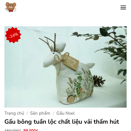
Chuyển
đến
nội
dung
-34%
Trang chủ
/
Sản phẩm
/
Gấu Noel
Gấu bông tuần lộc chất liệu vải thấm hút
Giá
Giá
150.000
99.000
₫
₫