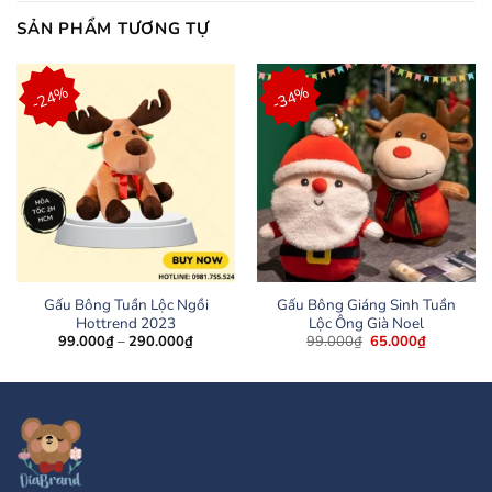
SẢN PHẨM TƯƠNG TỰ
-24%
-34%
Gấu Bông Tuần Lộc Ngồi
Gấu Bông Giáng Sinh Tuần
Hottrend 2023
Lộc Ông Già Noel
Khoảng
Giá
Giá
99.000
₫
–
290.000
₫
99.000
₫
65.000
₫
giá:
gốc
hiện
từ
là:
tại
99.000₫
99.000₫.
là:
đến
65.000₫.
290.000₫