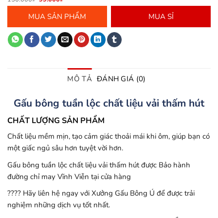
gốc
hiện
là:
tại
MUA SẢN PHẨM
MUA SỈ
150.000₫.
là:
99.000₫.
MÔ TẢ
ĐÁNH GIÁ (0)
Gấu bông tuần lộc chất liệu vải thấm hút
CHẤT LƯỢNG SẢN PHẨM
Chất liệu mềm mịn, tạo cảm giác thoải mái khi ôm, giúp bạn có
một giấc ngủ sâu hơn tuyệt vời hơn.
Gấu bông tuần lộc chất liệu vải thấm hút được Bảo hành
đường chỉ may Vĩnh Viễn tại cửa hàng
???? Hãy liên hệ ngay với Xưởng Gấu Bông Ú để được trải
nghiệm những dịch vụ tốt nhất.