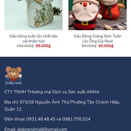
Gấu bông tuần lộc chất liệu
Gấu Bông Giáng Sinh Tuần
vải thấm hút
Lộc Ông Già Noel
Giá
Giá
Giá
Giá
150.000
₫
99.000
₫
99.000
₫
65.000
₫
gốc
hiện
gốc
hiện
là:
tại
là:
tại
150.000₫.
là:
99.000₫.
là:
99.000₫.
65.000₫.
CTY TNHH THương mại Dịch vụ Sản xuất ANNA
Địa chỉ: 973/18 Nguyễn Ảnh Thủ Phường Tân Chánh Hiệp,
Quận 12
Điện thoại: 0931.48.48.45 và 0981.755.524
Email: diabrandmall@gmail.com