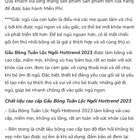
Quý khách vui lòng mang sản phẩm Sản phẩm đến cửa hàng
để được bảo hành Miễn Phí.
***Giấc ngủ của con luôn là điều mà các mẹ quan tâm và chú
ý bởi khi được ngủ ngon và sâu giấc, cơ thể bé mới khỏe mạnh
và phát triển tốt hơn. Để bé ngủ ngoan hơn, có lẽ một chiếc
gối ôm thú nhồi bông sẽ là gợi ý thích hợp và vô cùng thú vị.
Gấu Bông Tuần Lộc Ngồi Hottrend 2023
được làm bằng vải
cao cấp, mềm mịn, không xù hay bám bụi, rất an toàn với sức
khỏe của con, đem lại cảm giác vô cùng thoải mái và dễ chịu
khi bé ôm đi ngủ. Đặc biệt, thiết kế đáng yêu của gối sẽ là yếu
tố tạo nên sự thích thú và vui vẻ cho bé trước những giờ đi
ngủ, giúp bé nhanh chóng đi vào giấc ngủ ngon.
Chất liệu cao cấp Gấu Bông Tuần Lộc Ngồi Hottrend 2023
– Gấu Bông Tuần Lộc Ngồi Hottrend 2023 làm bằng vải cao
cấp, mềm mịn, không xù lông, rất an toàn với sức khỏe của bé.
– Bên trong là chất liệu bông cao cấp tạo độ đàn hồi không bị
xẹp nên tạo được sự êm ái khi sử dụng, đảm bảo sẽ đem lại