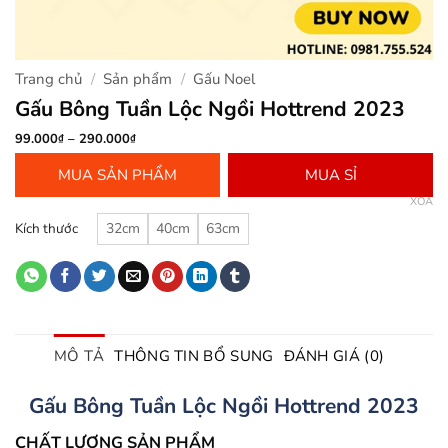
Trang chủ
/
Sản phẩm
/
Gấu Noel
Gấu Bông Tuần Lộc Ngồi Hottrend 2023
Khoảng
99.000
–
290.000
₫
₫
giá:
từ
MUA SẢN PHẨM
MUA SỈ
99.000₫
đến
XÓA
290.000₫
Kích thước
32cm
40cm
63cm
MÔ TẢ
THÔNG TIN BỔ SUNG
ĐÁNH GIÁ (0)
Gấu Bông Tuần Lộc Ngồi Hottrend 2023
CHẤT LƯỢNG SẢN PHẨM