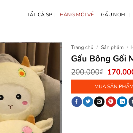
TẤT CẢ SP
HÀNG MỚI VỀ
GẤU NOEL
Trang chủ
/
Sản phẩm
/
Gấu Bông Gối 
Giá
200.000
170.00
₫
gốc
là:
MUA SẢN PHẨ
200.00