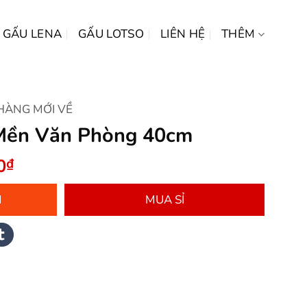
GẤU LENA
GẤU LOTSO
LIÊN HỆ
THÊM
HÀNG MỚI VỀ
Mền Văn Phòng 40cm
Giá
0
₫
hiện
tại
M
MUA SỈ
0₫.
là:
170.000₫.