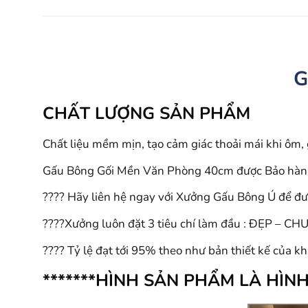
G
CHẤT LƯỢNG SẢN PHẨM
Chất liệu mềm mịn, tạo cảm giác thoải mái khi ôm, 
Gấu Bông Gối Mền Văn Phòng 40cm được Bảo hành 
???? Hãy liên hệ ngay với Xưởng Gấu Bông Ú để đượ
????Xưởng luôn đặt 3 tiêu chí làm đầu : ĐẸP – C
???? Tỷ lệ đạt tới 95% theo như bản thiết kế của 
*******HÌNH SẢN PHẨM LÀ HÌ