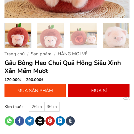
Trang chủ
/
Sản phẩm
/
HÀNG MỚI VỀ
Gấu Bông Heo Chui Quả Hồng Siêu Xinh
Xắn Mềm Mượt
Khoảng
170.000
–
290.000
₫
₫
giá:
từ
MUA SẢN PHẨM
MUA SỈ
170.000₫
đến
XÓA
290.000₫
Kích thước
26cm
36cm