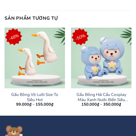
SẢN PHẨM TƯƠNG TỰ
-48%
-50%
Gấu Bông Vịt Lười Size To
Gấu Bông Hải Cẩu Cosplay
Siêu Hot
Màu Xanh Nước Biển Siêu
Khoảng
Khoảng
99.000
₫
–
155.000
₫
150.000
₫
–
350.000
₫
Xinh 2 Size
giá:
giá:
từ
từ
99.000₫
150.00
đến
đến
155.000₫
350.00